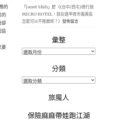
服務的
「
Janet Shih
」於〈
(台中/西屯)微行旅
MICRO HOTEL，就在逢甲夜市蛋黃區
易的
怎麼可以不推薦呢？
〉發佈留言
統卻
因這
彙整
只要
彙
整
分類
分
類
旅魔人
保險麻麻帶娃跑江湖