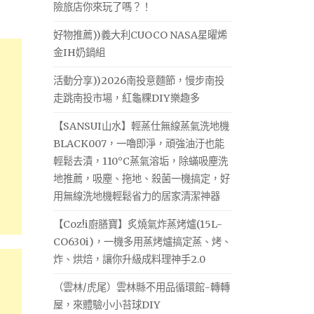
險旅店你來玩了嗎？！
好物推薦))義大利CUOCO NASA星曜烯
金IH奶鍋組
活動分享))2026南投意麵節，慢步南投
走跳南投市場，紅龜粿DIY樂趣多
【SANSUI山水】輕蒸仕無線蒸氣洗地機
BLACK007，一嚕即淨，頑強油汙也能
輕鬆去漬，110°C蒸氣溶垢，除蟎吸塵洗
地推薦，吸塵、拖地、殺菌一機搞定，好
用無線洗地機輕鬆省力的居家清潔神器
【Coz!i廚膳寶】炙燒氣炸蒸烤爐(15L-
CO630i)，一機多用蒸烤爐搞定蒸、烤、
炸、烘焙，讓你升級成料理神手2.0
（雲林/虎尾）雲林縣不用品循環館-轉轉
屋，來體驗小小苔球DIY