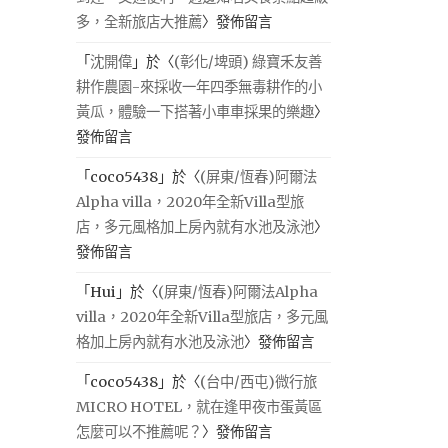
多，全新旅店大推薦
〉發佈留言
「
沈開偉
」於〈
(彰化/埤頭) 綠寶禾友善
耕作農園-來採收一年四季無毒耕作的小
黃瓜，體驗一下搭著小車車採果的樂趣
〉
發佈留言
「
coco5438
」於〈
(屏東/恆春)阿爾法
Alpha villa，2020年全新Villa型旅
店，多元風格加上房內就有水池及泳池
〉
發佈留言
「
Hui
」於〈
(屏東/恆春)阿爾法Alpha
villa，2020年全新Villa型旅店，多元風
格加上房內就有水池及泳池
〉發佈留言
「
coco5438
」於〈
(台中/西屯)微行旅
MICRO HOTEL，就在逢甲夜市蛋黃區
怎麼可以不推薦呢？
〉發佈留言