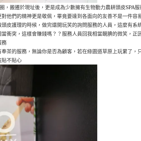
街學生商圈，搬遷於現址後，更是成為少數擁有生物動力農耕頭皮SPA
更對他們的精神更是敬佩，畢竟要達到各面向的友善不是一件容
做頭皮護理的時候，做完還開玩笑的詢問服務的人員，這麼有系
相當衝突，這樣會賺錢嗎？？服務人員回我相當靦腆的微笑，正
服務
有奉茶的服務，無論你是否為顧客，若在綠園道草原上玩累了，
這貼不貼心