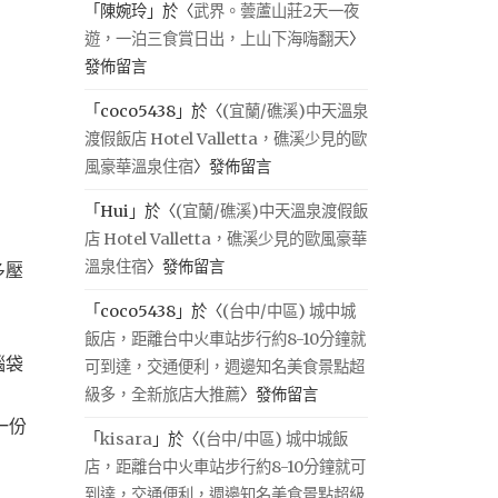
「
陳婉玲
」於〈
武界。蕓蘆山莊2天一夜
遊，一泊三食賞日出，上山下海嗨翻天
〉
發佈留言
「
coco5438
」於〈
(宜蘭/礁溪)中天溫泉
渡假飯店 Hotel Valletta，礁溪少見的歐
風豪華溫泉住宿
〉發佈留言
「
Hui
」於〈
(宜蘭/礁溪)中天溫泉渡假飯
店 Hotel Valletta，礁溪少見的歐風豪華
溫泉住宿
〉發佈留言
多壓
「
coco5438
」於〈
(台中/中區) 城中城
飯店，距離台中火車站步行約8-10分鐘就
腦袋
可到達，交通便利，週邊知名美食景點超
級多，全新旅店大推薦
〉發佈留言
一份
「
kisara
」於〈
(台中/中區) 城中城飯
店，距離台中火車站步行約8-10分鐘就可
到達，交通便利，週邊知名美食景點超級