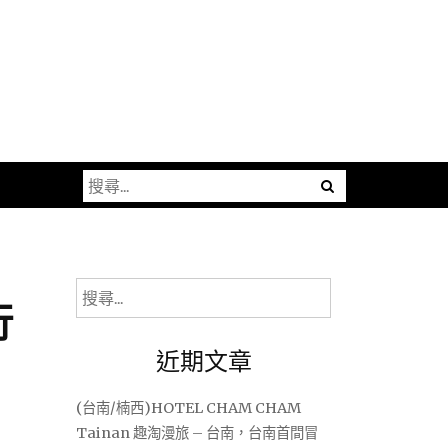
搜
尋
關
鍵
字:
搜
行
尋
關
近期文章
鍵
字:
(台南/楠西)HOTEL CHAM CHAM
Tainan 趣淘漫旅 – 台南，台南首間冒