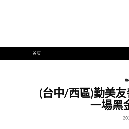
Skip
to
content
Me
首頁
(台中/西區)勤美友
一場黑
20