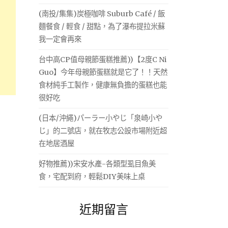
(南投/集集)炭極咖啡 Suburb Café / 飯
麵餐食 / 輕食 / 甜點，為了瀑布提拉米蘇
我一定會再來
台中高CP值母親節蛋糕推薦))【2度C Ni
Guo】今年母親節蛋糕就是它了！！天然
食材純手工製作，健康無負擔的蛋糕也能
很好吃
(日本/沖繩)パーラー小やじ「泉崎小や
じ」的二號店，就在牧志公設市場附近超
在地居酒屋
好物推薦))宋安水產-各類型虱目魚美
食，宅配到府，輕鬆DIY美味上桌
近期留言