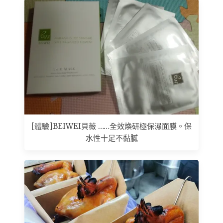
[體驗]BEIWEI貝薇 ……全效煥研極保濕面膜。保
水性十足不黏膩