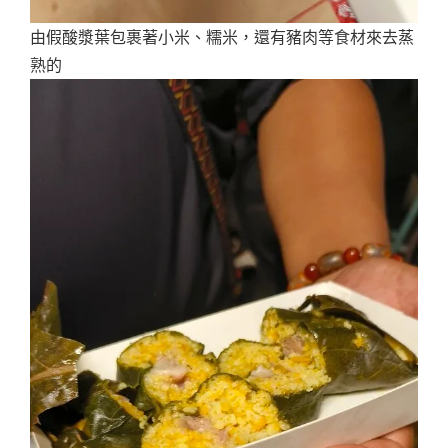
由假酸漿葉包裹著小米、糯米，還有豬肉等食材來去蒸
熟的