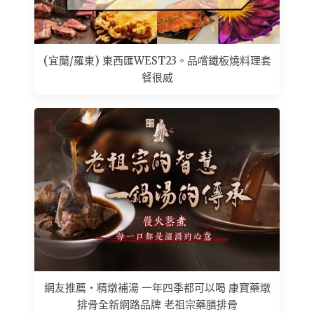
(宜蘭/羅東) 東西匯WEST23。品嚐鐵板燒料理套
餐很威
網友推薦 • 精燉補湯 一年四季都可以喝 康寶藥燉
排骨全新網路品牌 老祖宗藥膳排骨