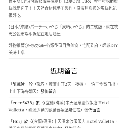
台中高CP值母親節蛋糕推薦))【2度C Ni Guo】今年母親節蛋
糕就是它了！！天然食材純手工製作，健康無負擔的蛋糕也能
很好吃
(日本/沖繩)パーラー小やじ「泉崎小やじ」的二號店，就在牧
志公設市場附近超在地居酒屋
好物推薦))宋安水產-各類型虱目魚美食，宅配到府，輕鬆DIY
美味上桌
近期留言
「
陳婉玲
」於〈
武界。蕓蘆山莊2天一夜遊，一泊三食賞日出，
上山下海嗨翻天
〉發佈留言
「
coco5438
」於〈
(宜蘭/礁溪)中天溫泉渡假飯店 Hotel
Valletta，礁溪少見的歐風豪華溫泉住宿
〉發佈留言
「
Hui
」於〈
(宜蘭/礁溪)中天溫泉渡假飯店 Hotel Valletta，