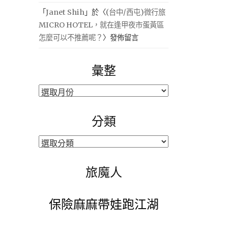
「
Janet Shih
」於〈
(台中/西屯)微行旅
MICRO HOTEL，就在逢甲夜市蛋黃區
怎麼可以不推薦呢？
〉發佈留言
彙整
彙
整
分類
分
類
旅魔人
保險麻麻帶娃跑江湖