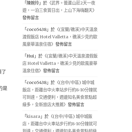
「
陳婉玲
」於〈
武界。蕓蘆山莊2天一夜
遊，一泊三食賞日出，上山下海嗨翻天
〉
發佈留言
「
coco5438
」於〈
(宜蘭/礁溪)中天溫泉
渡假飯店 Hotel Valletta，礁溪少見的歐
風豪華溫泉住宿
〉發佈留言
「
Hui
」於〈
(宜蘭/礁溪)中天溫泉渡假飯
店 Hotel Valletta，礁溪少見的歐風豪華
溫泉住宿
〉發佈留言
煩了
「
coco5438
」於〈
(台中/中區) 城中城
的是
飯店，距離台中火車站步行約8-10分鐘就
可到達，交通便利，週邊知名美食景點超
級多，全新旅店大推薦
〉發佈留言
「
kisara
」於〈
(台中/中區) 城中城飯
店，距離台中火車站步行約8-10分鐘就可
到達，交通便利，週邊知名美食景點超級