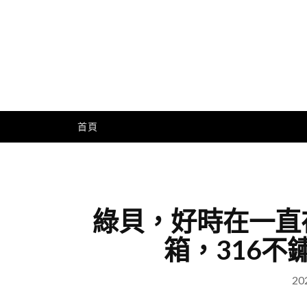
Skip
to
content
Me
首頁
綠貝，好時在一直
箱，316不鏽鋼
20