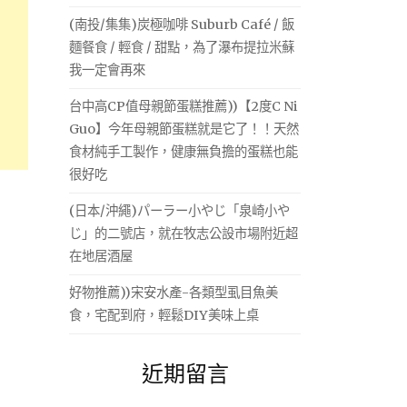
(南投/集集)炭極咖啡 Suburb Café / 飯
麵餐食 / 輕食 / 甜點，為了瀑布提拉米蘇
我一定會再來
台中高CP值母親節蛋糕推薦))【2度C Ni
Guo】今年母親節蛋糕就是它了！！天然
食材純手工製作，健康無負擔的蛋糕也能
很好吃
(日本/沖繩)パーラー小やじ「泉崎小や
じ」的二號店，就在牧志公設市場附近超
在地居酒屋
好物推薦))宋安水產-各類型虱目魚美
食，宅配到府，輕鬆DIY美味上桌
近期留言