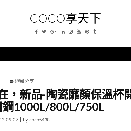
COCO享天下
Facebook
Twitter
Google
Linkedin
Instagram
YouTube
Pinterest
Tumblr
Plus
nu
體驗分享
在，新品-陶瓷靡顏保溫杯
1000L/800L/750L
23-09-27
|
by
coco5438