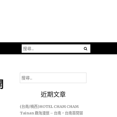
搜
尋
關
鍵
字:
搜
開
尋
關
近期文章
鍵
字:
(台南/楠西)HOTEL CHAM CHAM
Tainan 趣淘漫旅 – 台南，台南首間冒