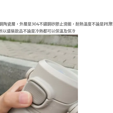
鋼陶瓷層，外層是304不鏽鋼矽膠止滑圈，耐熱溫度不論是PE
C ，所以盛裝飲品不論是冷熱都可以保溫及保冷