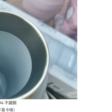
4 不鏽鋼
不易卡味）