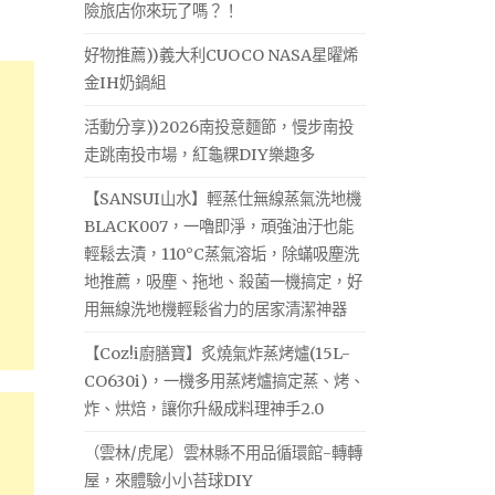
險旅店你來玩了嗎？！
好物推薦))義大利CUOCO NASA星曜烯
金IH奶鍋組
活動分享))2026南投意麵節，慢步南投
走跳南投市場，紅龜粿DIY樂趣多
【SANSUI山水】輕蒸仕無線蒸氣洗地機
BLACK007，一嚕即淨，頑強油汙也能
輕鬆去漬，110°C蒸氣溶垢，除蟎吸塵洗
地推薦，吸塵、拖地、殺菌一機搞定，好
用無線洗地機輕鬆省力的居家清潔神器
【Coz!i廚膳寶】炙燒氣炸蒸烤爐(15L-
CO630i)，一機多用蒸烤爐搞定蒸、烤、
炸、烘焙，讓你升級成料理神手2.0
（雲林/虎尾）雲林縣不用品循環館-轉轉
屋，來體驗小小苔球DIY