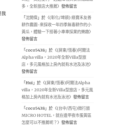
多，全新旅店大推薦
〉發佈留言
是我
「
沈開偉
」於〈
(彰化/埤頭) 綠寶禾友善
耕作農園-來採收一年四季無毒耕作的小
黃瓜，體驗一下搭著小車車採果的樂趣
〉
發佈留言
「
coco5438
」於〈
(屏東/恆春)阿爾法
Alpha villa，2020年全新Villa型旅
店，多元風格加上房內就有水池及泳池
〉
發佈留言
「
Hui
」於〈
(屏東/恆春)阿爾法Alpha
villa，2020年全新Villa型旅店，多元風
格加上房內就有水池及泳池
〉發佈留言
「
coco5438
」於〈
(台中/西屯)微行旅
MICRO HOTEL，就在逢甲夜市蛋黃區
怎麼可以不推薦呢？
〉發佈留言