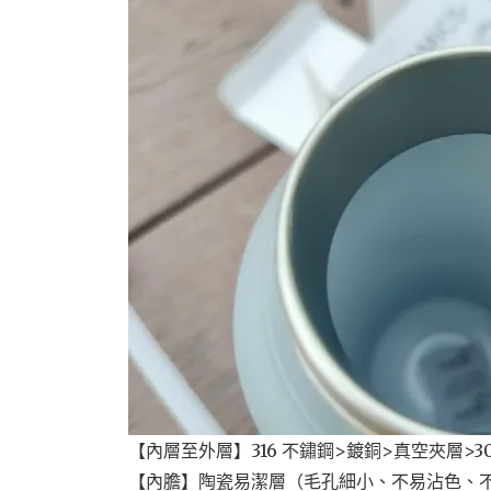
【內層至外層】316 不鏽鋼>鍍銅>真空夾層>30
【內膽】陶瓷易潔層（毛孔細小、不易沾色、