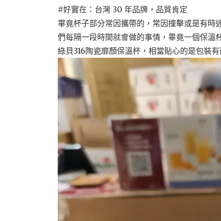
#好實在：台灣 30 年品牌，品質肯定
畢竟杯子部分常因攜帶的，常因撞擊或是有時
們每隔一段時間就會做的事情，畢竟一個保溫
綠貝316陶瓷靡顏保溫杯，相當貼心的是包裝