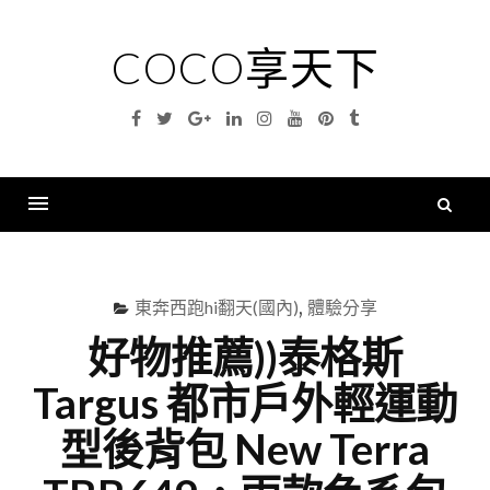
Skip
to
COCO享天下
content
Facebook
Twitter
Google
Linkedin
Instagram
YouTube
Pinterest
Tumblr
Plus
搜
尋
Menu
關
鍵
東奔西跑hi翻天(國內)
,
體驗分享
字
好物推薦))泰格斯
Targus 都市戶外輕運動
型後背包 New Terra