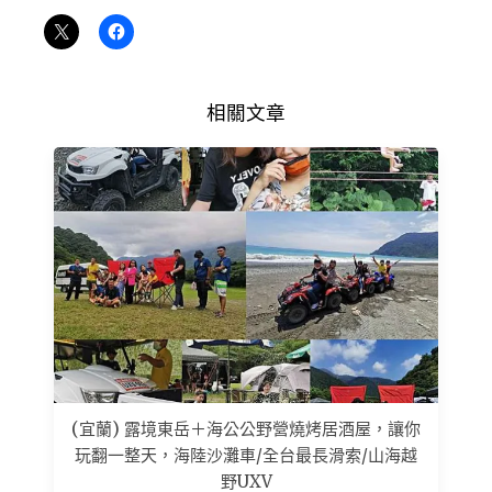
相關文章
(宜蘭) 露境東岳＋海公公野營燒烤居酒屋，讓你
玩翻一整天，海陸沙灘車/全台最長滑索/山海越
野UXV