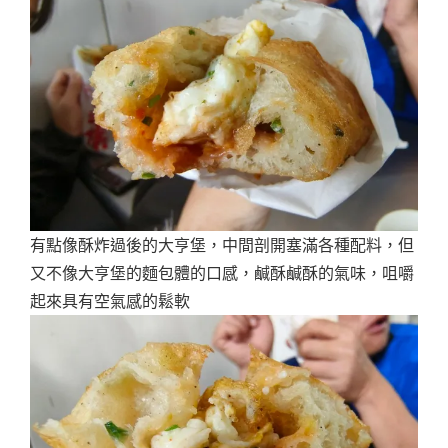
有點像酥炸過後的大亨堡，中間剖開塞滿各種配料，但
又不像大亨堡的麵包體的口感，鹹酥鹹酥的氣味，咀嚼
起來具有空氣感的鬆軟