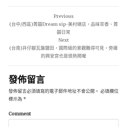
文
Previous
章
(台中/西區)菁囍Dream sip-美村總店，品味茶香、菁
導
囍日常
Next
覽
(台南)井仔腳瓦盤鹽田，國際級的景觀難得可見，旁邊
的興安宮也是很熱鬧喔
發佈留言
發佈留言必須填寫的電子郵件地址不會公開。
必填欄位
標示為
*
Comment