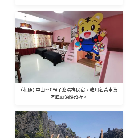
(花蓮) 中山330親子溜滑梯民宿。離知名黃車及
老牌蔥油餅超近。