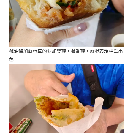
鹹油條加蔥蛋真的要加雙辣，鹹香辣，蔥蛋表現相當出
色