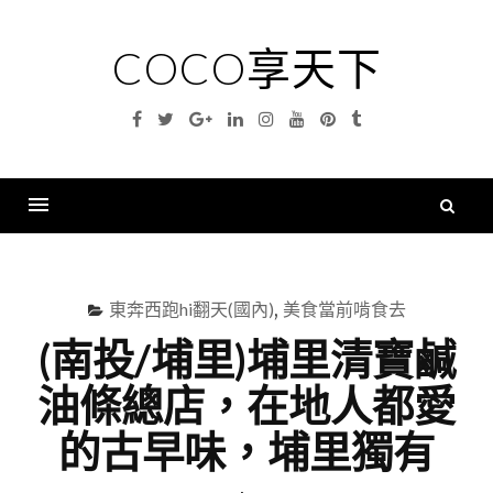
Skip
to
COCO享天下
content
Facebook
Twitter
Google
Linkedin
Instagram
YouTube
Pinterest
Tumblr
Plus
搜
尋
Menu
關
鍵
東奔西跑hi翻天(國內)
,
美食當前啃食去
字
(南投/埔里)埔里清寶鹹
油條總店，在地人都愛
的古早味，埔里獨有