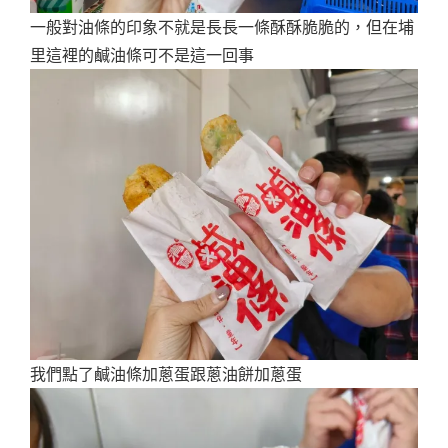
一般對油條的印象不就是長長一條酥酥脆脆的，但在埔
里這裡的鹹油條可不是這一回事
我們點了鹹油條加蔥蛋跟蔥油餅加蔥蛋