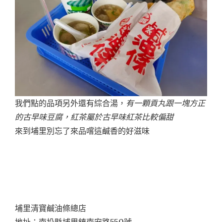
我們點的品項另外還有綜合湯，
有一顆貢丸跟一塊方正
的古早味豆腐，
紅茶
屬於古早味紅茶比較偏甜
來到埔里別忘了來品嚐這鹹香的好滋味
埔里清寶鹹油條總店