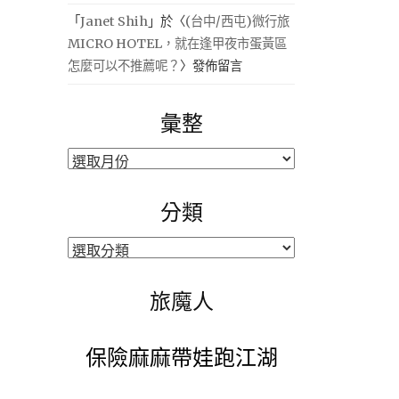
「
Janet Shih
」於〈
(台中/西屯)微行旅
MICRO HOTEL，就在逢甲夜市蛋黃區
怎麼可以不推薦呢？
〉發佈留言
彙整
彙
整
分類
分
類
旅魔人
保險麻麻帶娃跑江湖