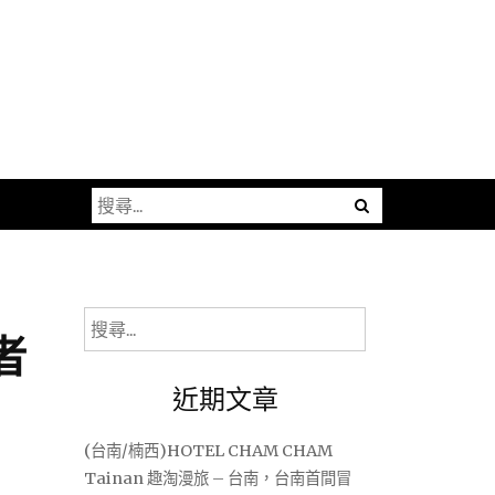
搜
尋
關
鍵
字:
搜
者
尋
關
近期文章
鍵
字:
(台南/楠西)HOTEL CHAM CHAM
Tainan 趣淘漫旅 – 台南，台南首間冒