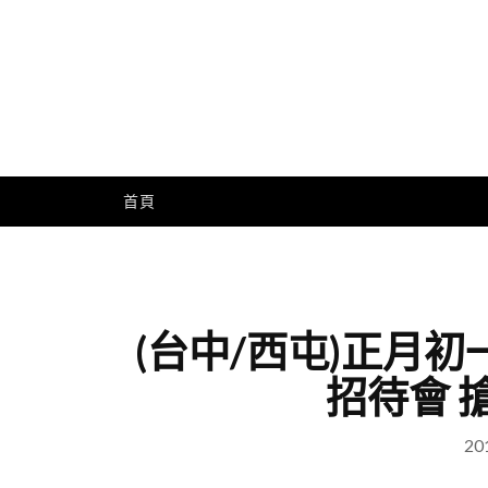
Skip
to
content
Me
首頁
(台中/西屯)正月初
招待會 
20