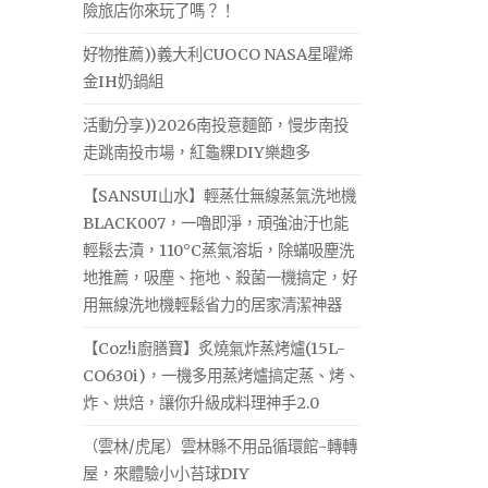
險旅店你來玩了嗎？！
好物推薦))義大利CUOCO NASA星曜烯
金IH奶鍋組
活動分享))2026南投意麵節，慢步南投
走跳南投市場，紅龜粿DIY樂趣多
【SANSUI山水】輕蒸仕無線蒸氣洗地機
BLACK007，一嚕即淨，頑強油汙也能
輕鬆去漬，110°C蒸氣溶垢，除蟎吸塵洗
地推薦，吸塵、拖地、殺菌一機搞定，好
用無線洗地機輕鬆省力的居家清潔神器
【Coz!i廚膳寶】炙燒氣炸蒸烤爐(15L-
CO630i)，一機多用蒸烤爐搞定蒸、烤、
炸、烘焙，讓你升級成料理神手2.0
（雲林/虎尾）雲林縣不用品循環館-轉轉
屋，來體驗小小苔球DIY