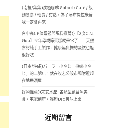
(南投/集集)炭極咖啡 Suburb Café / 飯
麵餐食 / 輕食 / 甜點，為了瀑布提拉米蘇
我一定會再來
台中高CP值母親節蛋糕推薦))【2度C Ni
Guo】今年母親節蛋糕就是它了！！天然
食材純手工製作，健康無負擔的蛋糕也能
很好吃
(日本/沖繩)パーラー小やじ「泉崎小や
じ」的二號店，就在牧志公設市場附近超
在地居酒屋
好物推薦))宋安水產-各類型虱目魚美
食，宅配到府，輕鬆DIY美味上桌
近期留言