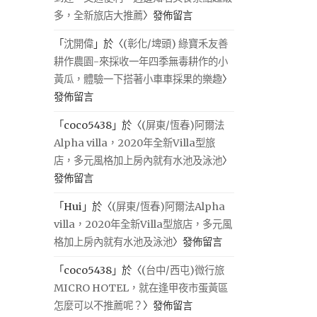
多，全新旅店大推薦
〉發佈留言
「
沈開偉
」於〈
(彰化/埤頭) 綠寶禾友善
耕作農園-來採收一年四季無毒耕作的小
黃瓜，體驗一下搭著小車車採果的樂趣
〉
發佈留言
「
coco5438
」於〈
(屏東/恆春)阿爾法
Alpha villa，2020年全新Villa型旅
店，多元風格加上房內就有水池及泳池
〉
發佈留言
「
Hui
」於〈
(屏東/恆春)阿爾法Alpha
villa，2020年全新Villa型旅店，多元風
格加上房內就有水池及泳池
〉發佈留言
「
coco5438
」於〈
(台中/西屯)微行旅
MICRO HOTEL，就在逢甲夜市蛋黃區
怎麼可以不推薦呢？
〉發佈留言