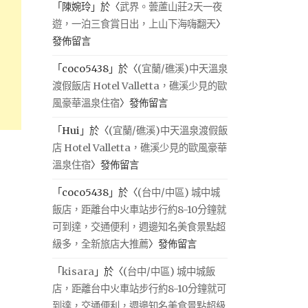
「
陳婉玲
」於〈
武界。蕓蘆山莊2天一夜
遊，一泊三食賞日出，上山下海嗨翻天
〉
發佈留言
「
coco5438
」於〈
(宜蘭/礁溪)中天溫泉
渡假飯店 Hotel Valletta，礁溪少見的歐
風豪華溫泉住宿
〉發佈留言
「
Hui
」於〈
(宜蘭/礁溪)中天溫泉渡假飯
店 Hotel Valletta，礁溪少見的歐風豪華
溫泉住宿
〉發佈留言
「
coco5438
」於〈
(台中/中區) 城中城
飯店，距離台中火車站步行約8-10分鐘就
可到達，交通便利，週邊知名美食景點超
級多，全新旅店大推薦
〉發佈留言
「
kisara
」於〈
(台中/中區) 城中城飯
店，距離台中火車站步行約8-10分鐘就可
到達，交通便利，週邊知名美食景點超級