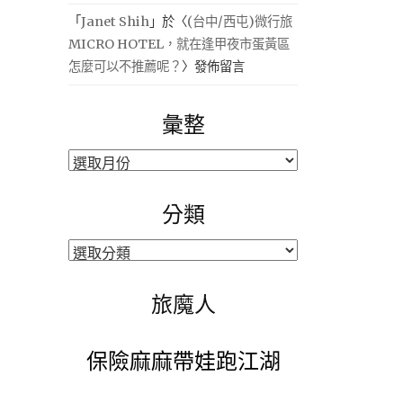
「
Janet Shih
」於〈
(台中/西屯)微行旅
MICRO HOTEL，就在逢甲夜市蛋黃區
怎麼可以不推薦呢？
〉發佈留言
彙整
彙
整
分類
分
類
旅魔人
保險麻麻帶娃跑江湖