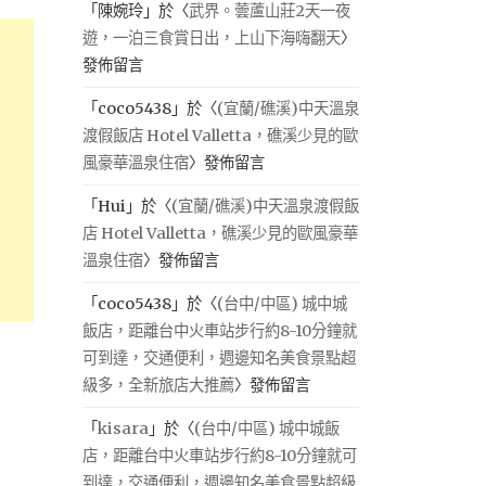
「
陳婉玲
」於〈
武界。蕓蘆山莊2天一夜
遊，一泊三食賞日出，上山下海嗨翻天
〉
發佈留言
「
coco5438
」於〈
(宜蘭/礁溪)中天溫泉
渡假飯店 Hotel Valletta，礁溪少見的歐
風豪華溫泉住宿
〉發佈留言
「
Hui
」於〈
(宜蘭/礁溪)中天溫泉渡假飯
店 Hotel Valletta，礁溪少見的歐風豪華
溫泉住宿
〉發佈留言
「
coco5438
」於〈
(台中/中區) 城中城
飯店，距離台中火車站步行約8-10分鐘就
可到達，交通便利，週邊知名美食景點超
級多，全新旅店大推薦
〉發佈留言
「
kisara
」於〈
(台中/中區) 城中城飯
店，距離台中火車站步行約8-10分鐘就可
到達，交通便利，週邊知名美食景點超級