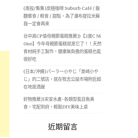
(南投/集集)炭極咖啡 Suburb Café / 飯
麵餐食 / 輕食 / 甜點，為了瀑布提拉米蘇
我一定會再來
台中高CP值母親節蛋糕推薦))【2度C Ni
Guo】今年母親節蛋糕就是它了！！天然
食材純手工製作，健康無負擔的蛋糕也能
很好吃
(日本/沖繩)パーラー小やじ「泉崎小や
じ」的二號店，就在牧志公設市場附近超
在地居酒屋
好物推薦))宋安水產-各類型虱目魚美
食，宅配到府，輕鬆DIY美味上桌
近期留言