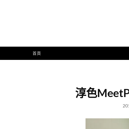
Skip
to
content
Me
首頁
淳色Meet
20