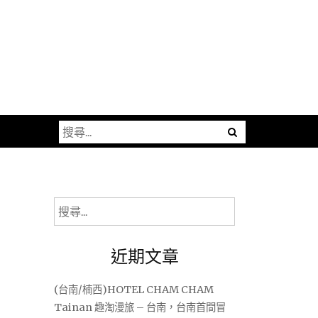
搜
尋
關
鍵
字:
搜
尋
關
近期文章
鍵
字:
(台南/楠西)HOTEL CHAM CHAM
Tainan 趣淘漫旅 – 台南，台南首間冒