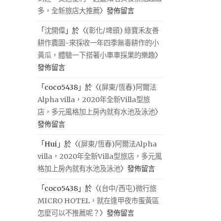
多，全新旅店大推薦
〉發佈留言
「
沈開偉
」於〈
(彰化/埤頭) 綠寶禾友善
耕作農園-來採收一年四季無毒耕作的小
黃瓜，體驗一下搭著小車車採果的樂趣
〉
發佈留言
「
coco5438
」於〈
(屏東/恆春)阿爾法
Alpha villa，2020年全新Villa型旅
店，多元風格加上房內就有水池及泳池
〉
發佈留言
「
Hui
」於〈
(屏東/恆春)阿爾法Alpha
villa，2020年全新Villa型旅店，多元風
格加上房內就有水池及泳池
〉發佈留言
「
coco5438
」於〈
(台中/西屯)微行旅
MICRO HOTEL，就在逢甲夜市蛋黃區
怎麼可以不推薦呢？
〉發佈留言