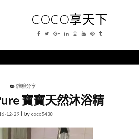
COCO享天下
Facebook
Twitter
Google
Linkedin
Instagram
YouTube
Pinterest
Tumblr
Plus
nu
體驗分享
Pure 寶寶天然沐浴精
16-12-29
|
by
coco5438