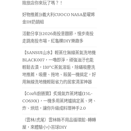
險旅店你來玩了嗎？！
好物推薦))義大利CUOCO NASA星曜烯
金IH奶鍋組
活動分享))2026南投意麵節，慢步南投
走跳南投市場，紅龜粿DIY樂趣多
【SANSUI山水】輕蒸仕無線蒸氣洗地機
BLACK007，一嚕即淨，頑強油汙也能
輕鬆去漬，110°C蒸氣溶垢，除蟎吸塵洗
地推薦，吸塵、拖地、殺菌一機搞定，好
用無線洗地機輕鬆省力的居家清潔神器
【Coz!i廚膳寶】炙燒氣炸蒸烤爐(15L-
CO630i)，一機多用蒸烤爐搞定蒸、烤、
炸、烘焙，讓你升級成料理神手2.0
（雲林/虎尾）雲林縣不用品循環館-轉轉
屋，來體驗小小苔球DIY