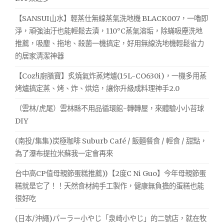
【SANSUI山水】輕蒸仕無線蒸氣洗地機 BLACK007，一嚕即
淨，頑強油汙也能輕鬆去漬，110°C蒸氣溶垢，除蟎吸塵洗地
推薦，吸塵、拖地、殺菌一機搞定，好用無線洗地機輕鬆省力
的居家清潔神器
【Coz!i廚膳寶】炙燒氣炸蒸烤爐(15L-CO630i)，一機多用蒸
烤爐搞定蒸、烤、炸、烘焙，讓你升級成料理神手2.0
（雲林/虎尾）雲林縣不用品循環館-轉轉屋，來體驗小小苔球
DIY
(南投/集集)炭極咖啡 Suburb Café / 飯麵餐食 / 輕食 / 甜點，
為了瀑布提拉米蘇我一定會再來
台中高CP值母親節蛋糕推薦))【2度C Ni Guo】今年母親節蛋
糕就是它了！！天然食材純手工製作，健康無負擔的蛋糕也能
很好吃
(日本/沖繩)パーラー小やじ「泉崎小やじ」的二號店，就在牧