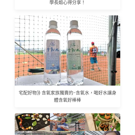
學長姐心得分享！
宅配好物)) 含氧家族獨賣的-含氧水，喝好水讓身
體含氧好棒棒