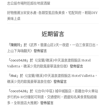
志公設市場附近超在地居酒屋
好物推薦))宋安水產-各類型虱目魚美食，宅配到府，輕鬆DIY
美味上桌
近期留言
「
陳婉玲
」於〈
武界。蕓蘆山莊2天一夜遊，一泊三食賞日出，
上山下海嗨翻天
〉發佈留言
「
coco5438
」於〈
(宜蘭/礁溪)中天溫泉渡假飯店 Hotel
Valletta，礁溪少見的歐風豪華溫泉住宿
〉發佈留言
「
Hui
」於〈
(宜蘭/礁溪)中天溫泉渡假飯店 Hotel Valletta，
礁溪少見的歐風豪華溫泉住宿
〉發佈留言
「
coco5438
」於〈
(台中/中區) 城中城飯店，距離台中火車站
步行約8-10分鐘就可到達，交通便利，週邊知名美食景點超級
多，全新旅店大推薦
〉發佈留言