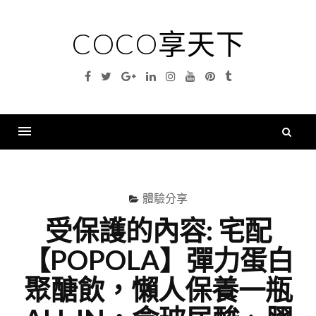
Skip
to
COCO享天下
content
Facebook
Twitter
Google
Linkedin
Instagram
YouTube
Pinterest
Tumblr
Plus
搜
尋
Menu
關
鍵
體驗分享
字
受保護的內容: 宅配
【POPOLA】彈力蛋白
聚醣飲，懶人保養一瓶