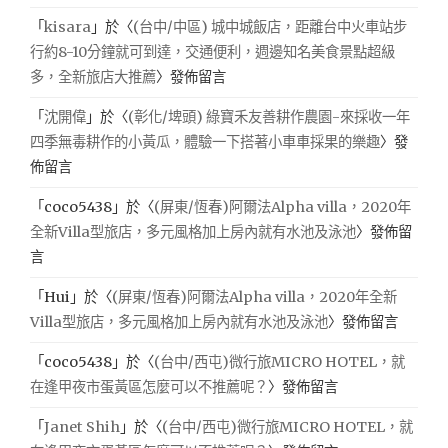
「
kisara
」於〈
(台中/中區) 城中城飯店，距離台中火車站步
行約8-10分鐘就可到達，交通便利，週邊知名美食景點超級
多，全新旅店大推薦
〉發佈留言
「
沈開偉
」於〈
(彰化/埤頭) 綠寶禾友善耕作農園-來採收一年
四季無毒耕作的小黃瓜，體驗一下搭著小車車採果的樂趣
〉發
佈留言
「
coco5438
」於〈
(屏東/恆春)阿爾法Alpha villa，2020年
全新Villa型旅店，多元風格加上房內就有水池及泳池
〉發佈留
言
「
Hui
」於〈
(屏東/恆春)阿爾法Alpha villa，2020年全新
Villa型旅店，多元風格加上房內就有水池及泳池
〉發佈留言
「
coco5438
」於〈
(台中/西屯)微行旅MICRO HOTEL，就
在逢甲夜市蛋黃區怎麼可以不推薦呢？
〉發佈留言
「
Janet Shih
」於〈
(台中/西屯)微行旅MICRO HOTEL，就