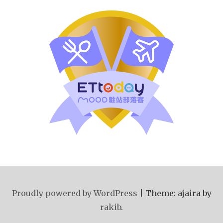
Proudly powered by WordPress
|
Theme: ajaira by
rakib
.