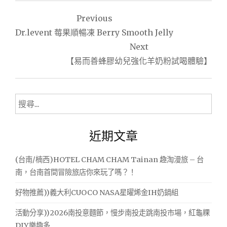
文
Previous
章
Dr.levent 莓果順暢凍 Berry Smooth Jelly
導
Next
【易而善蜂膠幼兒強化羊奶粉試喝體驗】
覽
搜
尋
關
近期文章
鍵
字:
(台南/楠西)HOTEL CHAM CHAM Tainan 趣淘漫旅 – 台
南，台南首間冒險旅店你來玩了嗎？！
好物推薦))義大利CUOCO NASA星曜烯金IH奶鍋組
活動分享))2026南投意麵節，慢步南投走跳南投市場，紅龜粿
DIY樂趣多