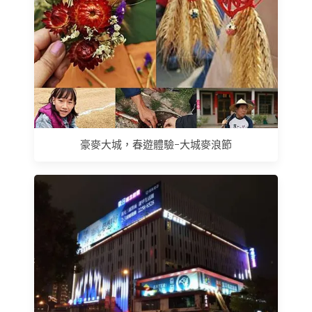
豪麥大城，春遊體驗-大城麥浪節