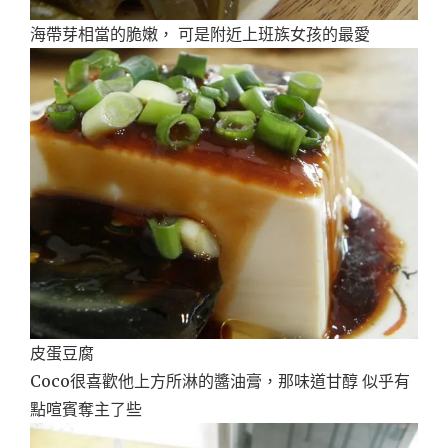
海帶芽相當的脆嫩， 可是附近上班族女孩的最愛
皮蛋豆腐
Coco很喜歡他上方所淋的醬油膏，那味道甘醇 似乎有
點喧賓奪主了些