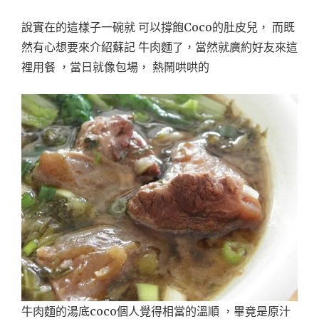
說實在的這樣子一碗就 可以撐飽Coco的肚皮兒， 而既
然有心想要來介紹蘇記 牛肉麵了，當然就廣約好友來這
裡用餐 ，當日就像包場， 熱鬧哄哄的
牛肉麵的湯底coco個人覺得相當的溫順 ，畢竟是原汁