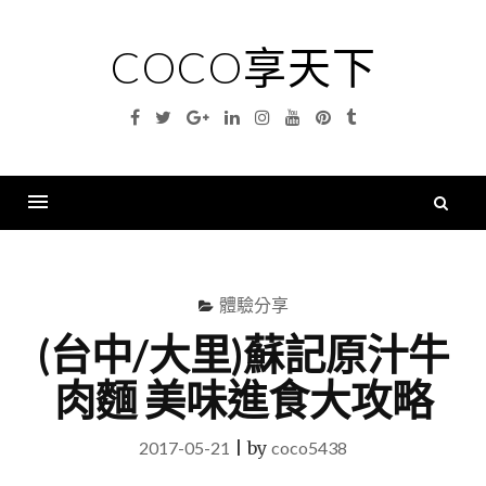
Skip
to
COCO享天下
content
Facebook
Twitter
Google
Linkedin
Instagram
YouTube
Pinterest
Tumblr
Plus
搜
尋
Menu
關
鍵
體驗分享
字
(台中/大里)蘇記原汁牛
肉麵 美味進食大攻略
2017-05-21
|
by
coco5438