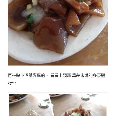
再來點下酒菜專屬的， 看看上頭那 算蒜末淋的多豪邁
呀～