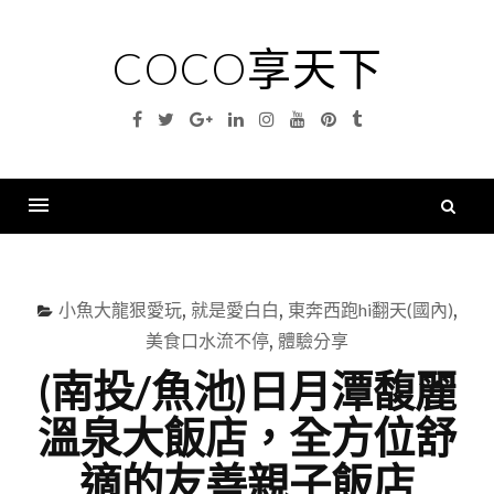
Skip
to
COCO享天下
content
Facebook
Twitter
Google
Linkedin
Instagram
YouTube
Pinterest
Tumblr
Plus
搜
尋
Menu
關
鍵
小魚大龍狠愛玩
,
就是愛白白
,
東奔西跑hi翻天(國內)
,
字
美食口水流不停
,
體驗分享
(南投/魚池)日月潭馥麗
溫泉大飯店，全方位舒
適的友善親子飯店