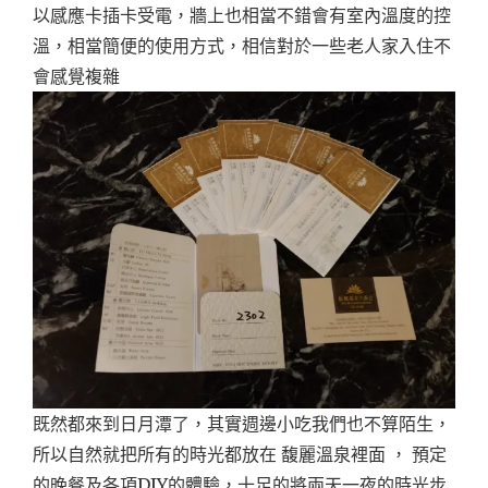
以感應卡插卡受電，牆上也相當不錯會有室內溫度的控
溫，相當簡便的使用方式，相信對於一些老人家入住不
會感覺複雜
既然都來到日月潭了，其實週邊小吃我們也不算陌生，
所以自然就把所有的時光都放在 馥麗溫泉裡面 ， 預定
的晚餐及各項DIY的體驗，十足的將兩天一夜的時光步