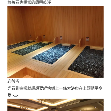
梳妝區也相當的簡明乾淨
岩盤浴
光看到這樣就超想要趕快鋪上一條大浴巾在上頭躺平享
受>///<