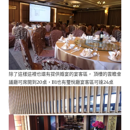
除了這樣這裡也還有提供婚宴的宴客區， 頂樓的雲瞻會
議廳可席開到20桌，B1也有璽悅廳宴客區可達24桌