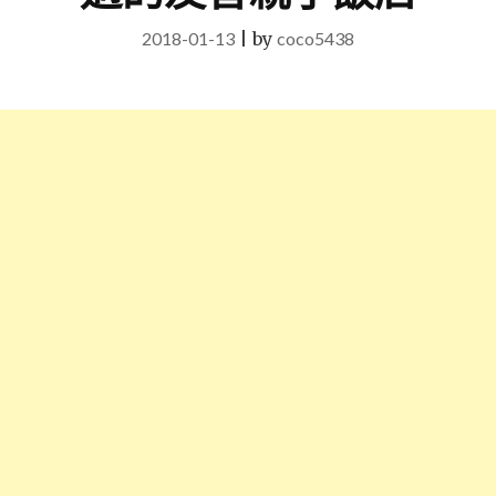
2018-01-13
|
by
coco5438