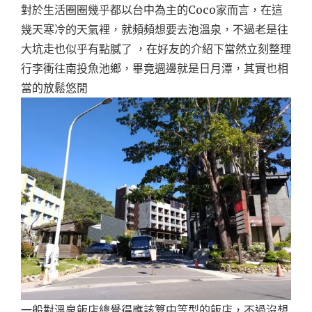
對於生活圈圈幾乎都以台中為主的Coco家而言，在這
幾天寒冷的天氣裡，就頻頻想要去泡溫泉，不過老是往
大坑走也似乎有點膩了 ，在好友的介紹下當然立刻整理
行李衝往南投魚池鄉，畢竟週邊就是日月潭，其實也相
當的放鬆悠閒
一般對溫泉飯店總覺得應該算中等型的飯店，不過沒想