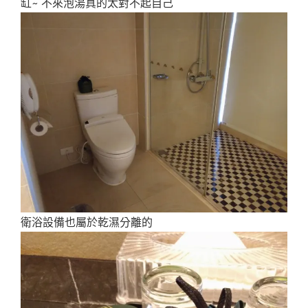
缸~ 不來泡湯真的太對不起自己
衛浴設備也屬於乾濕分離的