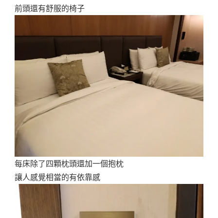
前頭還有舒服的椅子
每床除了四顆枕頭還加一個抱枕
讓人感覺相當的有依靠感