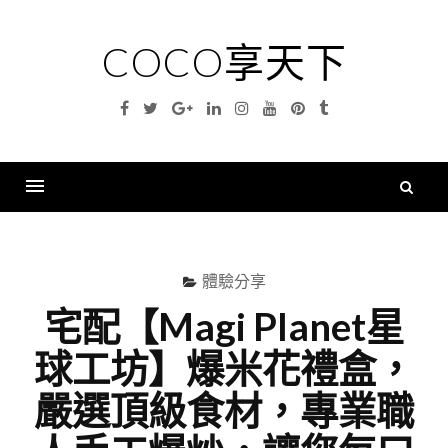
Skip
to
COCO享天下
content
Facebook
Twitter
Google
Linkedin
Instagram
YouTube
Pinterest
Tumblr
Plus
搜
尋
Menu
關
鍵
體驗分享
字
宅配【Magi Planet星
球工坊】爆米花禮盒，
嚴選頂級食材，專業職