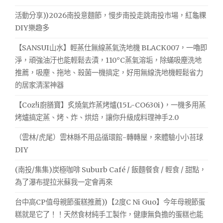
活動分享))2026南投意麵節，慢步南投走跳南投市場，紅龜粿
DIY樂趣多
【SANSUI山水】輕蒸仕無線蒸氣洗地機 BLACK007，一嚕即
淨，頑強油汙也能輕鬆去漬，110°C蒸氣溶垢，除蟎吸塵洗地
推薦，吸塵、拖地、殺菌一機搞定，好用無線洗地機輕鬆省力
的居家清潔神器
【Coz!i廚膳寶】炙燒氣炸蒸烤爐(15L-CO630i)，一機多用蒸
烤爐搞定蒸、烤、炸、烘焙，讓你升級成料理神手2.0
（雲林/虎尾）雲林縣不用品循環館-轉轉屋，來體驗小小苔球
DIY
(南投/集集)炭極咖啡 Suburb Café / 飯麵餐食 / 輕食 / 甜點，
為了瀑布提拉米蘇我一定會再來
台中高CP值母親節蛋糕推薦))【2度C Ni Guo】今年母親節蛋
糕就是它了！！天然食材純手工製作，健康無負擔的蛋糕也能