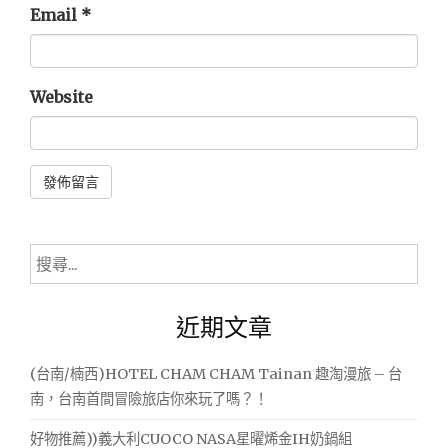
Email
*
Website
Alternative:
搜
尋
關
近期文章
鍵
字:
(台南/楠西)HOTEL CHAM CHAM Tainan 趣淘漫旅 – 台
南，台南首間冒險旅店你來玩了嗎？！
好物推薦))義大利CUOCO NASA星曜烯金IH奶鍋組