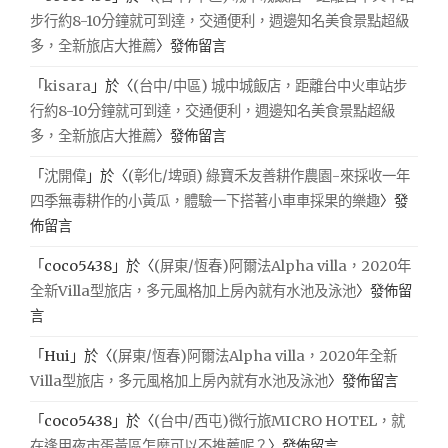
步行約8-10分鐘就可到達，交通便利，週邊知名美食景點超級
多，全新旅店大推薦
〉發佈留言
「
kisara
」於〈
(台中/中區) 城中城飯店，距離台中火車站步
行約8-10分鐘就可到達，交通便利，週邊知名美食景點超級
多，全新旅店大推薦
〉發佈留言
「
沈開偉
」於〈
(彰化/埤頭) 綠寶禾友善耕作農園-來採收一年
四季無毒耕作的小黃瓜，體驗一下搭著小車車採果的樂趣
〉發
佈留言
「
coco5438
」於〈
(屏東/恆春)阿爾法Alpha villa，2020年
全新Villa型旅店，多元風格加上房內就有水池及泳池
〉發佈留
言
「
Hui
」於〈
(屏東/恆春)阿爾法Alpha villa，2020年全新
Villa型旅店，多元風格加上房內就有水池及泳池
〉發佈留言
「
coco5438
」於〈
(台中/西屯)微行旅MICRO HOTEL，就
在逢甲夜市蛋黃區怎麼可以不推薦呢？
〉發佈留言