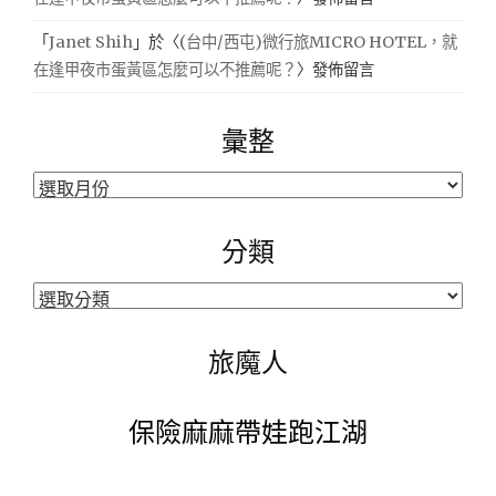
「
Janet Shih
」於〈
(台中/西屯)微行旅MICRO HOTEL，就
在逢甲夜市蛋黃區怎麼可以不推薦呢？
〉發佈留言
彙整
彙
整
分類
分
類
旅魔人
保險麻麻帶娃跑江湖