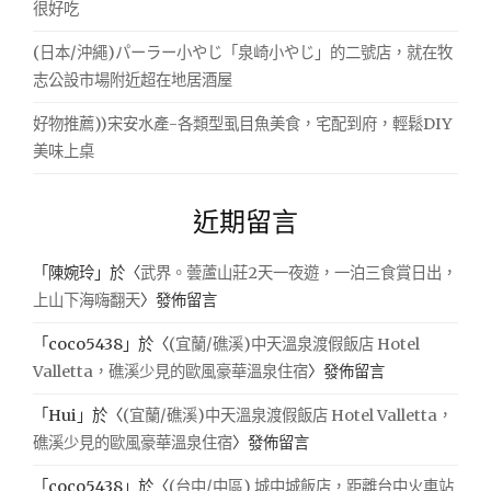
很好吃
(日本/沖繩)パーラー小やじ「泉崎小やじ」的二號店，就在牧
志公設市場附近超在地居酒屋
好物推薦))宋安水產-各類型虱目魚美食，宅配到府，輕鬆DIY
美味上桌
近期留言
「
陳婉玲
」於〈
武界。蕓蘆山莊2天一夜遊，一泊三食賞日出，
上山下海嗨翻天
〉發佈留言
「
coco5438
」於〈
(宜蘭/礁溪)中天溫泉渡假飯店 Hotel
Valletta，礁溪少見的歐風豪華溫泉住宿
〉發佈留言
「
Hui
」於〈
(宜蘭/礁溪)中天溫泉渡假飯店 Hotel Valletta，
礁溪少見的歐風豪華溫泉住宿
〉發佈留言
「
coco5438
」於〈
(台中/中區) 城中城飯店，距離台中火車站