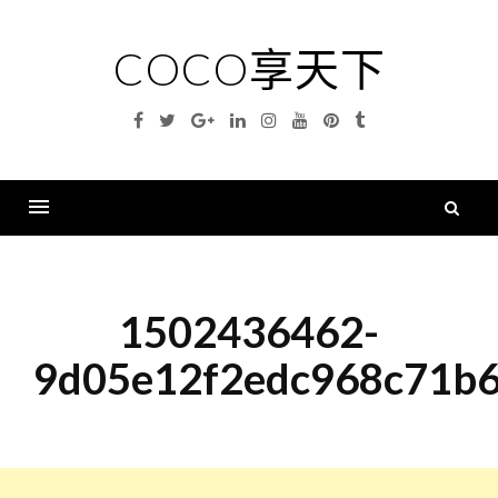
Skip
to
COCO享天下
content
Facebook
Twitter
Google
Linkedin
Instagram
YouTube
Pinterest
Tumblr
Plus
搜
尋
Menu
關
鍵
1502436462-
字
9d05e12f2edc968c71b