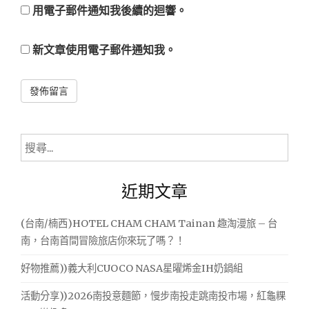
用電子郵件通知我後續的迴響。
新文章使用電子郵件通知我。
Alternative:
搜
尋
關
近期文章
鍵
字:
(台南/楠西)HOTEL CHAM CHAM Tainan 趣淘漫旅 – 台
南，台南首間冒險旅店你來玩了嗎？！
好物推薦))義大利CUOCO NASA星曜烯金IH奶鍋組
活動分享))2026南投意麵節，慢步南投走跳南投市場，紅龜粿