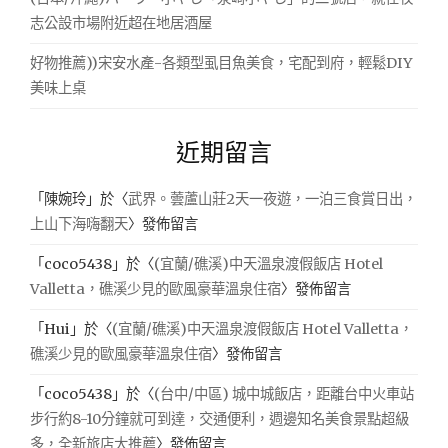
志公設市場附近超在地居酒屋
好物推薦))宋安水產-各類型虱目魚美食，宅配到府，輕鬆DIY
美味上桌
近期留言
「
陳婉玲
」於〈
武界。蕓蘆山莊2天一夜遊，一泊三食賞日出，
上山下海嗨翻天
〉發佈留言
「
coco5438
」於〈
(宜蘭/礁溪)中天溫泉渡假飯店 Hotel
Valletta，礁溪少見的歐風豪華溫泉住宿
〉發佈留言
「
Hui
」於〈
(宜蘭/礁溪)中天溫泉渡假飯店 Hotel Valletta，
礁溪少見的歐風豪華溫泉住宿
〉發佈留言
「
coco5438
」於〈
(台中/中區) 城中城飯店，距離台中火車站
步行約8-10分鐘就可到達，交通便利，週邊知名美食景點超級
多，全新旅店大推薦
〉發佈留言