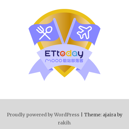
Proudly powered by WordPress
|
Theme: ajaira by
rakib
.