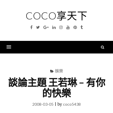
Skip
to
COCO享天下
content
Facebook
Twitter
Google
Linkedin
Instagram
YouTube
Pinterest
Tumblr
Plus
搜
尋
Menu
關
鍵
娛樂
字
談論主題 王若琳 – 有你
的快樂
2008-03-05
|
by
coco5438