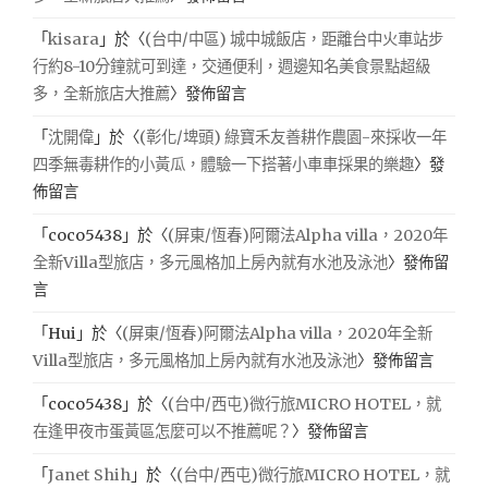
「
kisara
」於〈
(台中/中區) 城中城飯店，距離台中火車站步
行約8-10分鐘就可到達，交通便利，週邊知名美食景點超級
多，全新旅店大推薦
〉發佈留言
「
沈開偉
」於〈
(彰化/埤頭) 綠寶禾友善耕作農園-來採收一年
四季無毒耕作的小黃瓜，體驗一下搭著小車車採果的樂趣
〉發
佈留言
「
coco5438
」於〈
(屏東/恆春)阿爾法Alpha villa，2020年
全新Villa型旅店，多元風格加上房內就有水池及泳池
〉發佈留
言
「
Hui
」於〈
(屏東/恆春)阿爾法Alpha villa，2020年全新
Villa型旅店，多元風格加上房內就有水池及泳池
〉發佈留言
「
coco5438
」於〈
(台中/西屯)微行旅MICRO HOTEL，就
在逢甲夜市蛋黃區怎麼可以不推薦呢？
〉發佈留言
「
Janet Shih
」於〈
(台中/西屯)微行旅MICRO HOTEL，就