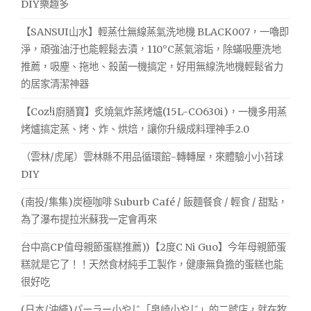
DIY樂趣多
【SANSUI山水】輕蒸仕無線蒸氣洗地機 BLACK007，一嚕即
淨，頑強油汙也能輕鬆去漬，110°C蒸氣溶垢，除蟎吸塵洗地
推薦，吸塵、拖地、殺菌一機搞定，好用無線洗地機輕鬆省力
的居家清潔神器
【Coz!i廚膳寶】炙燒氣炸蒸烤爐(15L-CO630i)，一機多用蒸
烤爐搞定蒸、烤、炸、烘焙，讓你升級成料理神手2.0
（雲林/虎尾）雲林縣不用品循環館-轉轉屋，來體驗小小苔球
DIY
(南投/集集)炭極咖啡 Suburb Café / 飯麵餐食 / 輕食 / 甜點，
為了瀑布提拉米蘇我一定會再來
台中高CP值母親節蛋糕推薦))【2度C Ni Guo】今年母親節蛋
糕就是它了！！天然食材純手工製作，健康無負擔的蛋糕也能
很好吃
(日本/沖繩)パーラー小やじ「泉崎小やじ」的二號店，就在牧