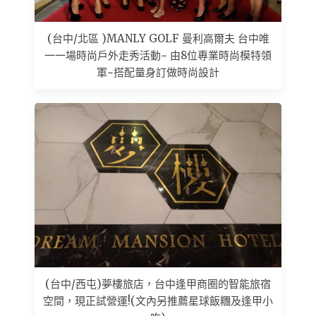
(台中/北區 )MANLY GOLF 曼利高爾夫 台中唯
一一場時尚戶外走秀活動~ 由8位專業時尚模特領
軍~搭配量身訂做時尚設計
(台中/西屯)夢樓旅店，台中逢甲商圈的智能旅宿
空間，現正試營運!(文內另推薦星球飯糰及逢甲小