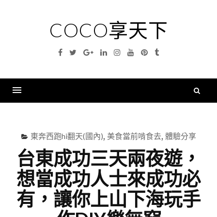
Skip
to
COCO享天下
content
Facebook
Twitter
Google
Linkedin
Instagram
YouTube
Pinterest
Tumblr
Plus
搜
尋
Menu
關
鍵
東奔西跑hi翻天(國內)
,
美食當前啃食去
,
體驗分享
字
台東成功三天兩夜遊，
想當成功人士來成功必
有，讓你上山下海玩手