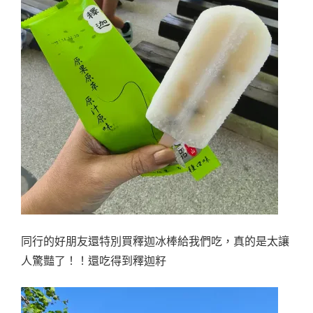
同行的好朋友還特別買釋迦冰棒給我們吃，真的是太讓
人驚豔了！！還吃得到釋迦籽