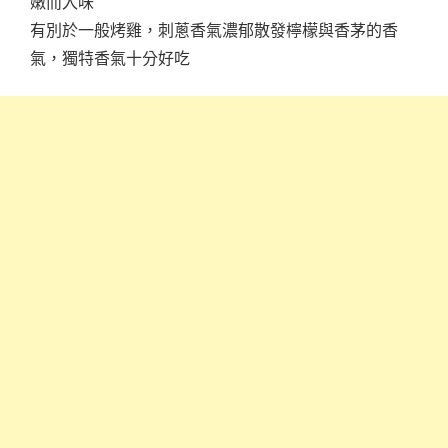
嫩而入味
有別於一般烤雞，刺蔥香氣濃郁散發檸檬與香茅的香
氣，獨特香氣十分好吃