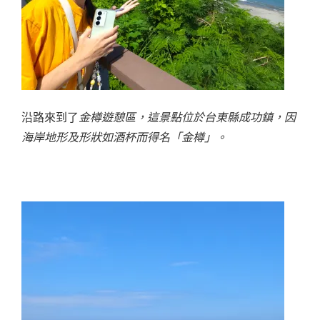
沿路來到了
金樽遊憩區，這景點位於台東縣成功鎮，因
海岸地形及形狀如酒杯而得名「金樽」。