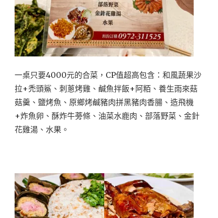
一桌只要4000元的合菜，CP值超高包含：和風蔬果沙
拉+禿頭鯊、刺蔥烤雞、鹹魚拌飯+阿粨、養生雨來菇
菇羹、鹽烤魚、原鄉烤鹹豬肉拼黑豬肉香腸、造飛機
+炸魚卵、酥炸牛蒡條、油菜水鹿肉、部落野菜、金針
花雞湯、水果。