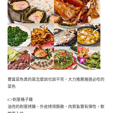
豐富菜色真的是怎麼說也說不完，大力推薦幾道必吃的
菜色
👉刺蔥桶子雞
油亮的刺蔥烤雞，外皮烤得酥脆，肉質紮實有彈性，軟