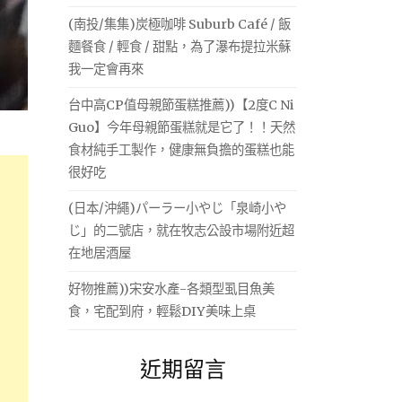
(南投/集集)炭極咖啡 Suburb Café / 飯
麵餐食 / 輕食 / 甜點，為了瀑布提拉米蘇
我一定會再來
台中高CP值母親節蛋糕推薦))【2度C Ni
Guo】今年母親節蛋糕就是它了！！天然
食材純手工製作，健康無負擔的蛋糕也能
很好吃
(日本/沖繩)パーラー小やじ「泉崎小や
じ」的二號店，就在牧志公設市場附近超
在地居酒屋
好物推薦))宋安水產-各類型虱目魚美
食，宅配到府，輕鬆DIY美味上桌
近期留言