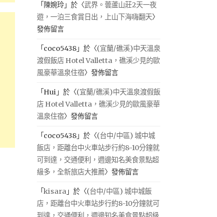
「
陳婉玲
」於〈
武界。蕓蘆山莊2天一夜
遊，一泊三食賞日出，上山下海嗨翻天
〉
發佈留言
「
coco5438
」於〈
(宜蘭/礁溪)中天溫泉
渡假飯店 Hotel Valletta，礁溪少見的歐
風豪華溫泉住宿
〉發佈留言
「
Hui
」於〈
(宜蘭/礁溪)中天溫泉渡假飯
店 Hotel Valletta，礁溪少見的歐風豪華
溫泉住宿
〉發佈留言
「
coco5438
」於〈
(台中/中區) 城中城
飯店，距離台中火車站步行約8-10分鐘就
可到達，交通便利，週邊知名美食景點超
級多，全新旅店大推薦
〉發佈留言
「
kisara
」於〈
(台中/中區) 城中城飯
店，距離台中火車站步行約8-10分鐘就可
到達，交通便利，週邊知名美食景點超級