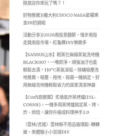
險旅店你來玩了嗎？！
好物推薦))義大利CUOCO NASA星曜烯
金IH奶鍋組
活動分享))2026南投意麵節，慢步南投
走跳南投市場，紅龜粿DIY樂趣多
【SANSUI山水】輕蒸仕無線蒸氣洗地機
BLACK007，一嚕即淨，頑強油汙也能
輕鬆去漬，110°C蒸氣溶垢，除蟎吸塵洗
地推薦，吸塵、拖地、殺菌一機搞定，好
用無線洗地機輕鬆省力的居家清潔神器
【Coz!i廚膳寶】炙燒氣炸蒸烤爐(15L-
CO630i)，一機多用蒸烤爐搞定蒸、烤、
炸、烘焙，讓你升級成料理神手2.0
（雲林/虎尾）雲林縣不用品循環館-轉轉
屋，來體驗小小苔球DIY