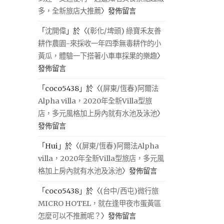
多，全新旅店大推薦
〉發佈留言
「
沈開偉
」於〈
(彰化/埤頭) 綠寶禾友善
耕作農園-來採收一年四季無毒耕作的小
黃瓜，體驗一下搭著小車車採果的樂趣
〉
發佈留言
「
coco5438
」於〈
(屏東/恆春)阿爾法
Alpha villa，2020年全新Villa型旅
店，多元風格加上房內就有水池及泳池
〉
發佈留言
「
Hui
」於〈
(屏東/恆春)阿爾法Alpha
villa，2020年全新Villa型旅店，多元風
格加上房內就有水池及泳池
〉發佈留言
「
coco5438
」於〈
(台中/西屯)微行旅
MICRO HOTEL，就在逢甲夜市蛋黃區
怎麼可以不推薦呢？
〉發佈留言