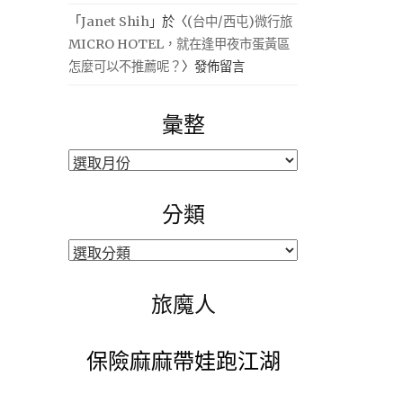
「
Janet Shih
」於〈
(台中/西屯)微行旅
MICRO HOTEL，就在逢甲夜市蛋黃區
怎麼可以不推薦呢？
〉發佈留言
彙整
彙
整
分類
分
類
旅魔人
保險麻麻帶娃跑江湖