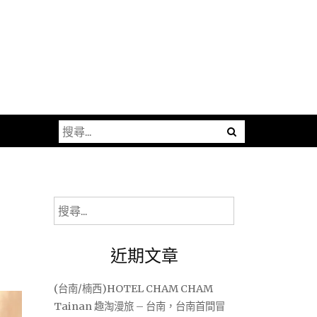
搜
尋
關
鍵
字:
搜
尋
關
近期文章
鍵
字:
(台南/楠西)HOTEL CHAM CHAM
Tainan 趣淘漫旅 – 台南，台南首間冒