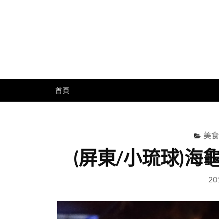
Skip
to
content
Me
首頁
美食
(屏東/小琉球)
20