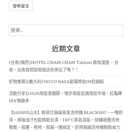
Alternative:
搜
尋
關
近期文章
鍵
字:
(台南/楠西)HOTEL CHAM CHAM Tainan 趣淘漫旅 – 台
南，台南首間冒險旅店你來玩了嗎？！
好物推薦))義大利CUOCO NASA星曜烯金IH奶鍋組
活動分享))2026南投意麵節，慢步南投走跳南投市場，紅龜粿
DIY樂趣多
【SANSUI山水】輕蒸仕無線蒸氣洗地機 BLACK007，一嚕即
淨，頑強油汙也能輕鬆去漬，110°C蒸氣溶垢，除蟎吸塵洗地
推薦，吸塵、拖地、殺菌一機搞定，好用無線洗地機輕鬆省力