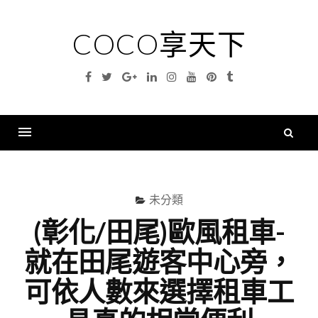
Skip
to
COCO享天下
content
Facebook
Twitter
Google
Linkedin
Instagram
YouTube
Pinterest
Tumblr
Plus
搜
尋
Menu
關
鍵
未分類
字
(彰化/田尾)歐風租車-
就在田尾遊客中心旁，
可依人數來選擇租車工