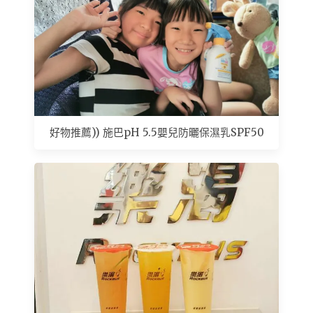
好物推薦)) 施巴pH 5.5嬰兒防曬保濕乳SPF50