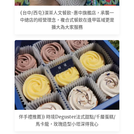
(台中/西屯)㵑茶人文餐飲-惠中旗艦店，承襲一
中總店的經營理念，複合式餐飲在逢甲區域更是
擴大為大家服務
伴手禮推薦)) 時境Deguster法式甜點/千層蛋糕/
馬卡龍，玫瑰造型小塔深得我心