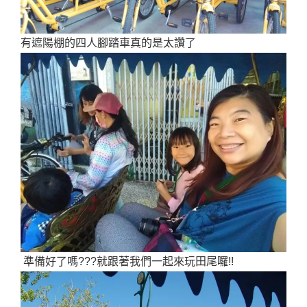
有遮陽棚的四人腳踏車真的是太讚了
準備好了嗎???就跟著我們一起來玩田尾囉!!