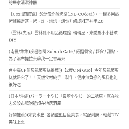
的居家清潔神器
【Coz!i廚膳寶】炙燒氣炸蒸烤爐(15L-CO630i)，一機多用蒸
烤爐搞定蒸、烤、炸、烘焙，讓你升級成料理神手2.0
（雲林/虎尾）雲林縣不用品循環館-轉轉屋，來體驗小小苔球
DIY
(南投/集集)炭極咖啡 Suburb Café / 飯麵餐食 / 輕食 / 甜點，
為了瀑布提拉米蘇我一定會再來
台中高CP值母親節蛋糕推薦))【2度C Ni Guo】今年母親節蛋
糕就是它了！！天然食材純手工製作，健康無負擔的蛋糕也能
很好吃
(日本/沖繩)パーラー小やじ「泉崎小やじ」的二號店，就在牧
志公設市場附近超在地居酒屋
好物推薦))宋安水產-各類型虱目魚美食，宅配到府，輕鬆DIY
美味上桌