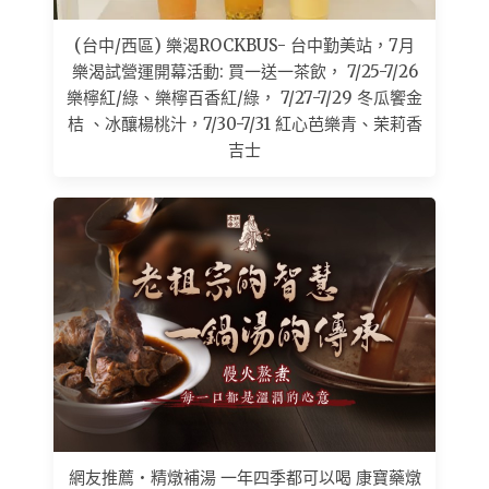
(台中/西區) 樂渴ROCKBUS- 台中勤美站，7月
樂渴試營運開幕活動: 買一送一茶飲， 7/25-7/26
樂檸紅/綠、樂檸百香紅/綠， 7/27-7/29 冬瓜饗金
桔 、冰釀楊桃汁，7/30-7/31 紅心芭樂青、茉莉香
吉士
網友推薦 • 精燉補湯 一年四季都可以喝 康寶藥燉