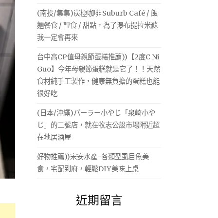
(南投/集集)炭極咖啡 Suburb Café / 飯
麵餐食 / 輕食 / 甜點，為了瀑布提拉米蘇
我一定會再來
台中高CP值母親節蛋糕推薦))【2度C Ni
Guo】今年母親節蛋糕就是它了！！天然
食材純手工製作，健康無負擔的蛋糕也能
很好吃
(日本/沖繩)パーラー小やじ「泉崎小や
じ」的二號店，就在牧志公設市場附近超
在地居酒屋
好物推薦))宋安水產-各類型虱目魚美
食，宅配到府，輕鬆DIY美味上桌
近期留言