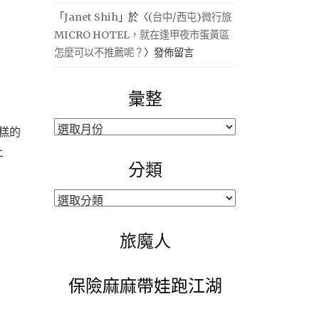
「
Janet Shih
」於〈
(台中/西屯)微行旅
MICRO HOTEL，就在逢甲夜市蛋黃區
怎麼可以不推薦呢？
〉發佈留言
彙整
彙
糕的
整
上
分類
分
類
旅魔人
保險麻麻帶娃跑江湖