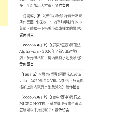
多，全新旅店大推薦
〉發佈留言
「
沈開偉
」於〈
(彰化/埤頭) 綠寶禾友善
耕作農園-來採收一年四季無毒耕作的小
黃瓜，體驗一下搭著小車車採果的樂趣
〉
發佈留言
「
coco5438
」於〈
(屏東/恆春)阿爾法
Alpha villa，2020年全新Villa型旅
店，多元風格加上房內就有水池及泳池
〉
發佈留言
「
Hui
」於〈
(屏東/恆春)阿爾法Alpha
villa，2020年全新Villa型旅店，多元風
格加上房內就有水池及泳池
〉發佈留言
「
coco5438
」於〈
(台中/西屯)微行旅
MICRO HOTEL，就在逢甲夜市蛋黃區
怎麼可以不推薦呢？
〉發佈留言