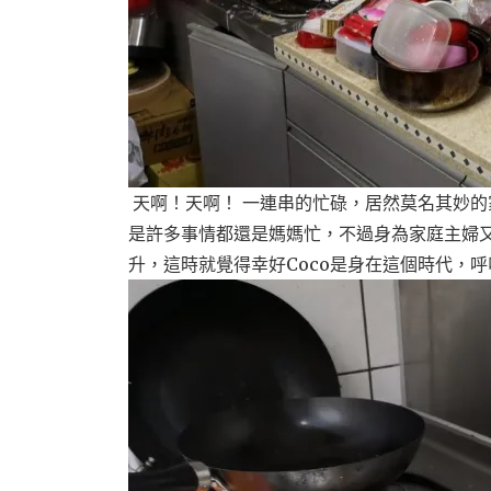
天啊！天啊！ 一連串的忙碌，居然莫名其妙
是許多事情都還是媽媽忙，不過身為家庭主婦
升，這時就覺得幸好Coco是身在這個時代，呼