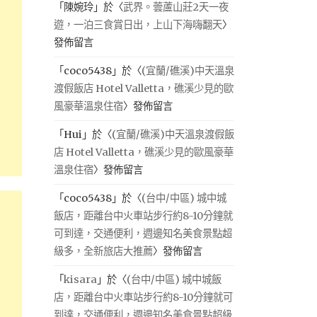
「
陳婉玲
」於〈
武界。蕓蘆山莊2天一夜
遊，一泊三食賞日出，上山下海嗨翻天
〉
發佈留言
「
coco5438
」於〈
(宜蘭/礁溪)中天溫泉
渡假飯店 Hotel Valletta，礁溪少見的歐
風豪華溫泉住宿
〉發佈留言
「
Hui
」於〈
(宜蘭/礁溪)中天溫泉渡假飯
店 Hotel Valletta，礁溪少見的歐風豪華
溫泉住宿
〉發佈留言
「
coco5438
」於〈
(台中/中區) 城中城
飯店，距離台中火車站步行約8-10分鐘就
可到達，交通便利，週邊知名美食景點超
級多，全新旅店大推薦
〉發佈留言
「
kisara
」於〈
(台中/中區) 城中城飯
店，距離台中火車站步行約8-10分鐘就可
到達，交通便利，週邊知名美食景點超級