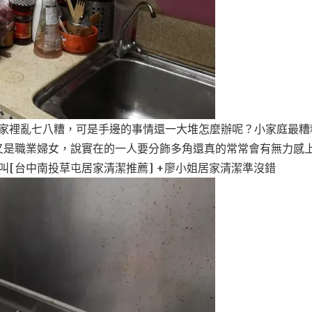
的家裡亂七八糟，可是手邊的事情還一大堆怎麼辦呢？小家庭最糟
又是職業婦女，說實在的一人要分飾多角還真的常常會有無力感
叫[台中南投草屯居家清潔推薦] +廖小姐居家清潔準沒錯