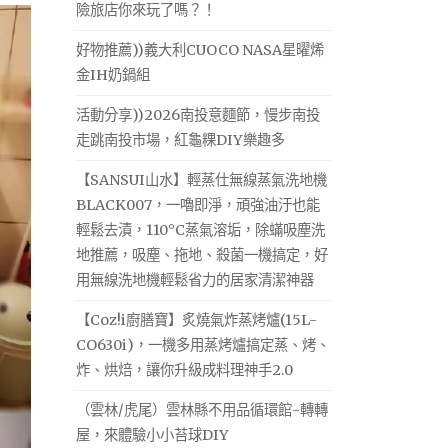
險旅店你來玩了嗎？！
好物推薦))義大利CUOCO NASA星曜烯
金IH奶鍋組
活動分享))2026南投意麵節，慢步南投
走跳南投市場，紅龜粿DIY樂趣多
【SANSUI山水】輕蒸仕無線蒸氣洗地機
BLACK007，一嚕即淨，頑強油汙也能
輕鬆去漬，110°C蒸氣溶垢，除蟎吸塵洗
地推薦，吸塵、拖地、殺菌一機搞定，好
用無線洗地機輕鬆省力的居家清潔神器
【Coz!i廚膳寶】炙燒氣炸蒸烤爐(15L-
CO630i)，一機多用蒸烤爐搞定蒸、烤、
炸、烘焙，讓你升級成料理神手2.0
（雲林/虎尾）雲林縣不用品循環館-轉轉
屋，來體驗小小苔球DIY