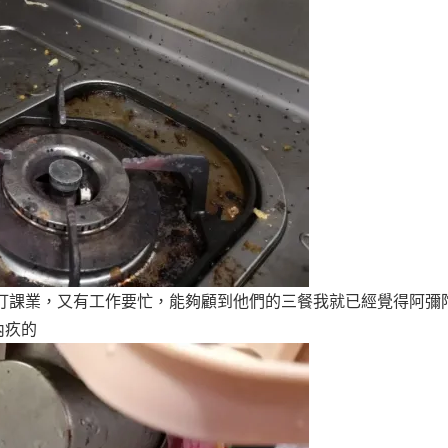
盯課業，又有工作要忙，能夠顧到他們的三餐我就已經覺得阿彌
內疚的