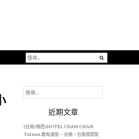
搜
尋
關
鍵
字:
搜
小
尋
關
近期文章
鍵
字:
(台南/楠西)HOTEL CHAM CHAM
Tainan 趣淘漫旅 – 台南，台南首間冒