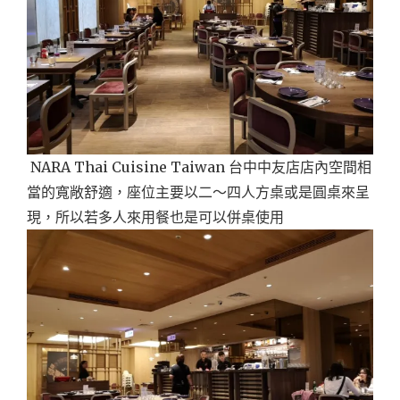
NARA Thai Cuisine Taiwan 台中中友店店內空間相
當的寬敞舒適，座位主要以二～四人方桌或是圓桌來呈
現，所以若多人來用餐也是可以併桌使用