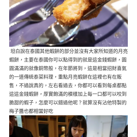
坦白說在泰國其他蝦餅的部分並沒有大家所知道的月亮
蝦餅，主要在泰國你可以點得到的就是這金錢蝦餅，圓
圓滿滿的就像銅幣般，在年節將到，這是相當招財喜氣
的一道傳統泰菜料理，重點月亮蝦餅在這裡也有在販
售，不過說真的，左右看過去，你都可以看到每桌都點
這這金錢蝦餅，厚實飽滿的模樣加上每一口都可以咬到
脆甜的蝦子，怎麼可以錯過他呢？就算沒有沾他特製的
梅子醬也都相當好吃