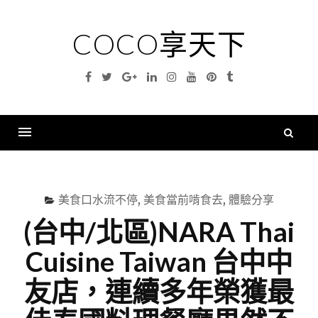
Skip
to
COCO享天下
content
Facebook
Twitter
Google
Linkedin
Instagram
YouTube
Pinterest
Tumblr
Plus
搜
尋
Menu
關
鍵
美食口水流不停
,
美食當前啃食去
,
體驗分享
字
(台中/北區)NARA Thai
Cuisine Taiwan 台中中
友店，連續多年榮獲最