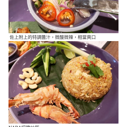
佐上附上的特調醬汁，微酸微辣，相當爽口