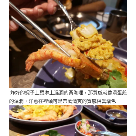
炸好的蝦子上頭淋上濕潤的黃咖哩，那質感就像滑蛋般
的溫潤，洋蔥在裡頭可是帶著清爽的質感相當增色