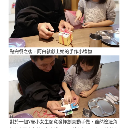
點完餐之後，阿白就獻上她的手作小禮物
對於一個7歲小女生願意發揮創意動手做，雖然邊邊角