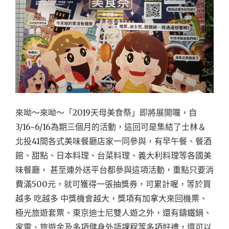
來呦～來呦～「2019天母美食祭」即將展開囉，自
3/16~6/16為期三個月的活動，這回可是集結了士林＆
北投41間各式美味餐廳店家一同參與，有早午餐、餐酒
館、甜點、日本料理、台菜料理、義大利料理等各國美
味餐廳， 甚至連外送平台都參與這項活動，重點只要消
費滿500元，就可獲得一張抽獎券，可累計喔，等於買
越多 吃越多 中獎機會越大，獎項有加拿大來回機票、
極光旅遊套票、東京迪士尼雙人遊之外，還有鑄鐵鍋、
家電、旅遊金及多項健身外語課程等多項好禮，還可以