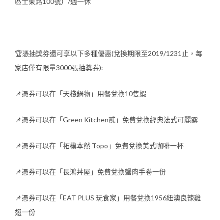
區士東路100號）/週一休
🏆憑抽獎券還可享以下多種優惠(兌換期限至2019/1231止，每
家店僅有限量3000張抽獎券):
📌憑券可以在「天棧鍋物」用餐兌換10隻蝦
📌憑券可以在「Green Kitchen貳」免費兌換經典法式可麗露
📌憑券可以在「拓樸本然 Topo」免費兌換美式咖啡一杯
📌憑券可以在「長鴻丼屋」免費兌換蟹肉手卷一份
📌憑券可以在「EAT PLUS 玩食家」用餐兌換1956紐澳良辣雞
翅一份