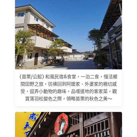
(苗栗/公館) 和風民宿&食堂，一泊二食，慢活鄉
間田野之旅，彷彿回到阿嬤家、外婆家的親切感
受，逗弄小動物的趣味，品嚐道地的客家菜，觀
賞落羽松變色之際，領略苗栗的秋色之美～