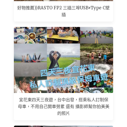
好物推薦))RASTO FP2 三插三埠USB+Type C壁
插
宜花東四天三夜遊，台中出發，搭乘私人訂制保
母車，不用自己開車勞累 還有 攝影師幫你拍美美
的照片