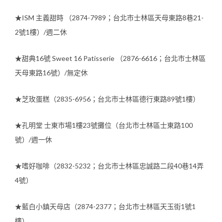
★ISM 主義甜時 （2874-7989；台北市⼠林區天母東路8巷21-
2號1樓）/週二休
★甜典16號 Sweet 16 Patisserie （2876-6616；台北市士林區
天母東路16號）/無定休
★芝玫蛋糕（2835-6956；台北市士林區德行東路89號1樓）
★孔明堂 士東市場1樓23號攤位（台北市士林區士東路100
號）/週一休
★嗜好咖啡（2832-5232；台北市士林區忠誠路二段40巷14弄
4號）
★藍白小鎮天母店（2874-2377；台北市士林區天玉街1號1
樓）