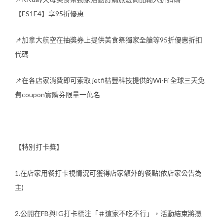
【ES1E4】享95折優惠
📌加拿大航空在抽獎券上提供美食祭獨家全艙等95折優惠折扣
代碼
📌在各店家消費即可索取 jetfi桔豐科技提供的Wi-Fi 全球三天免
費coupon實體券限量一萬名
【特別打卡獎】
1.在店家用餐打卡視情況可獲得店家額外的餐點(依店家公告為
主)
2.公開在FB與IG打卡標注「＃這家不吃不行」，活動結束將憑