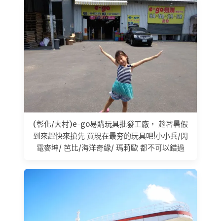
(彰化/大村)e-go易購玩具批發工廠， 趁著暑假
到來趕快來搶先 買現在最夯的玩具吧!小小兵/閃
電麥坤/ 芭比/海洋奇緣/ 瑪莉歐 都不可以錯過