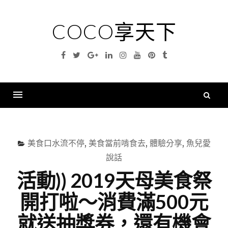
Skip
to
COCO享天下
content
Facebook
Twitter
Google
Linkedin
Instagram
YouTube
Pinterest
Tumblr
Plus
搜
尋
Menu
關
鍵
美食口水流不停
,
美食當前啃食去
,
體驗分享
,
魚兒愛
字
說話
活動)) 2019天母美食祭
開打啦～消費滿500元
就送抽獎券，還有機會