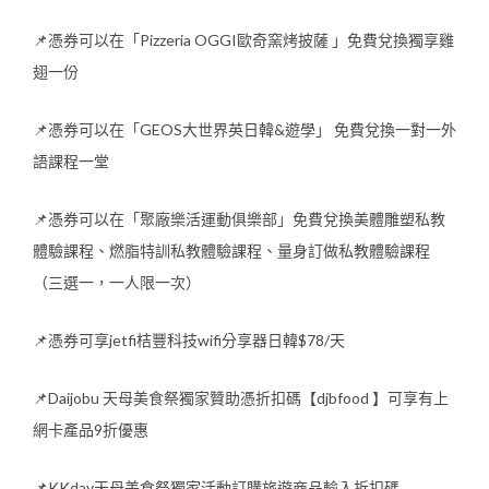
📌憑券可以在「Pizzeria OGGI歐奇窯烤披薩 」免費兌換獨享雞
翅一份
📌憑券可以在「GEOS大世界英日韓&遊學」 免費兌換一對一外
語課程一堂
📌憑券可以在「聚廠樂活運動俱樂部」免費兌換美體雕塑私教
體驗課程、燃脂特訓私教體驗課程、量身訂做私教體驗課程
（三選一，一人限一次）
📌憑券可享jetfi桔豐科技wifi分享器日韓$78/天
📌Daijobu 天母美食祭獨家贊助憑折扣碼【djbfood 】可享有上
網卡產品9折優惠
📌KKday天母美食祭獨家活動訂購旅遊商品輸入折扣碼