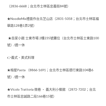
（2836-6668；台北市士林區忠義街84號）
★NoodleMix禮面作台北芝山店（2831-5058；台北市士林區福
華路128巷1弄2號）
★岳家小館 士東市場 2樓235號攤位（台北市士林區士東路100
號）/週一休
👉義式、美式料理
★榕屋Pasta （8866-1691；台北市士林區德行東路104巷6
號）/週一休
★Vicolo Trattoria 微巷 ‧ 義大利小餐館 （2872-7202；台北
市士林區忠誠路二段166巷15號）