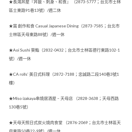
★長鴻丼屋『丼飯、刺身、和食』 （2873-5777；台北市士林
區士東路91巷13號）/週二休
★窩 創作和食 Casual Japanese Dining（2873-7585；台北市
士林區天母東路88號）/週一休
★Aoi Sushi 葵鮨（2832-0432；台北市士林區德行東路102-1
號）/週一休
★CA rolls’ 美日式料理（2872-7188；忠誠路二段140巷3號1
樓）
★Miso izakaya串燒居酒屋 – 天母店 （2828-3638；天母西路
130巷5號）
★天母天照日式炭火燒肉食堂 （2876-2069；台北市士林區天
母東路50巷22-9號）/週一休