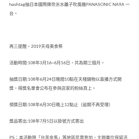
hashtag抽日本國際牌奈米水離子吹風機PANASONIC NA9A 一
台。
再三提醒，2019天母美食祭
活動時間:108年3月16~6月16日，共為期三個月。
抽獎日期:108年6月24日晚間10點在天棧鍋物以直播方式開
獎，得獎名單會公布在參與店家的粉絲頁上。
領獎日期:108年6月30日晚上12點止（逾期不再受理）
獎品寄出:108年7月5日以掛號方式寄出
PS：本活動限「台澎金馬」等地區民眾參加，主辦單位保留活