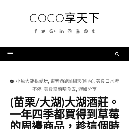
Skip
to
COCO享天下
content
Facebook
Twitter
Google
Linkedin
Instagram
YouTube
Pinterest
Tumblr
Plus
搜
尋
Menu
關
鍵
小魚大龍狠愛玩
,
東奔西跑hi翻天(國內)
,
美食口水流
字
不停
,
美食當前啃食去
,
體驗分享
(苗栗/大湖)大湖酒莊。
一年四季都買得到草莓
的周邊商品，趁這個時