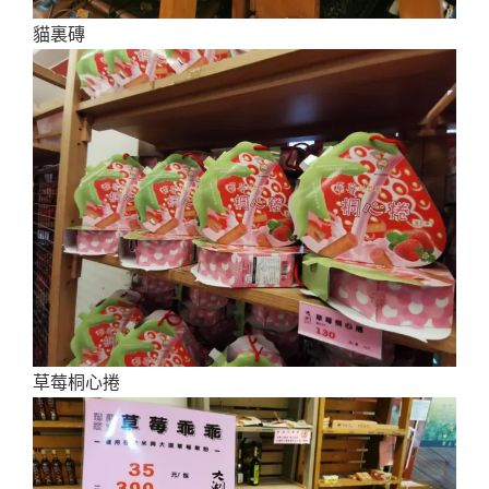
貓裏磚
草莓桐心捲