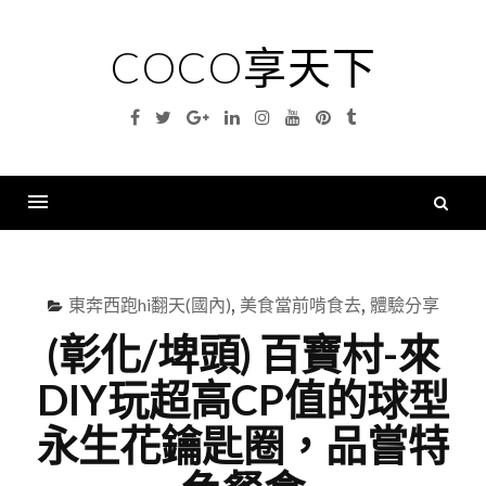
Skip
to
COCO享天下
content
Facebook
Twitter
Google
Linkedin
Instagram
YouTube
Pinterest
Tumblr
Plus
搜
尋
Menu
關
鍵
東奔西跑hi翻天(國內)
,
美食當前啃食去
,
體驗分享
字
(彰化/埤頭) 百寶村-來
DIY玩超高CP值的球型
永生花鑰匙圈，品嘗特