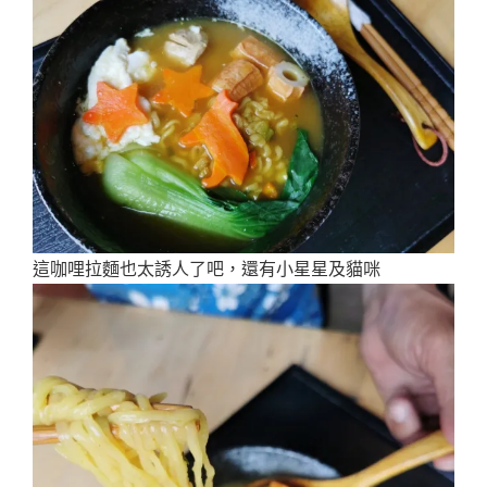
這咖哩拉麵也太誘人了吧，還有小星星及貓咪