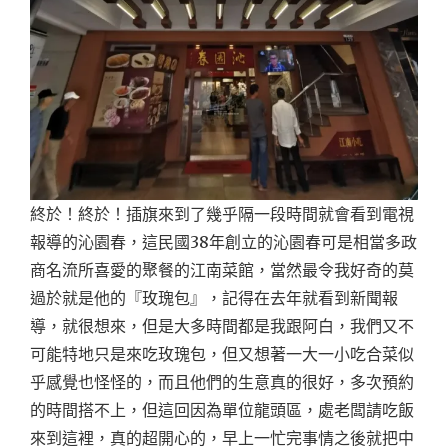
終於！終於！插旗來到了幾乎隔一段時間就會看到電視
報導的沁園春，這民國38年創立的沁園春可是相當多政
商名流所喜愛的聚餐的江南菜館，當然最令我好奇的莫
過於就是他的『玫瑰包』，記得在去年就看到新聞報
導，就很想來，但是大多時間都是我跟阿白，我們又不
可能特地只是來吃玫瑰包，但又想著一大一小吃合菜似
乎感覺也怪怪的，而且他們的生意真的很好，多次預約
的時間搭不上，但這回因為單位龍頭區，處老闆請吃飯
來到這裡，真的超開心的，早上一忙完事情之後就把中