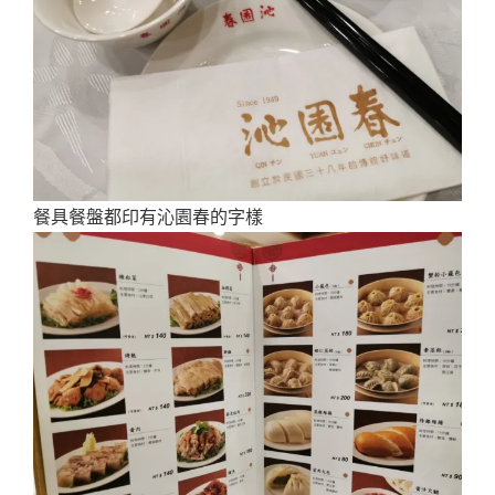
餐具餐盤都印有沁園春的字樣