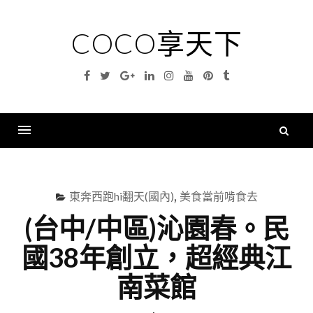
Skip
to
COCO享天下
content
Facebook
Twitter
Google
Linkedin
Instagram
YouTube
Pinterest
Tumblr
Plus
搜
尋
Menu
關
鍵
東奔西跑hi翻天(國內)
,
美食當前啃食去
字
(台中/中區)沁園春。民
國38年創立，超經典江
南菜館