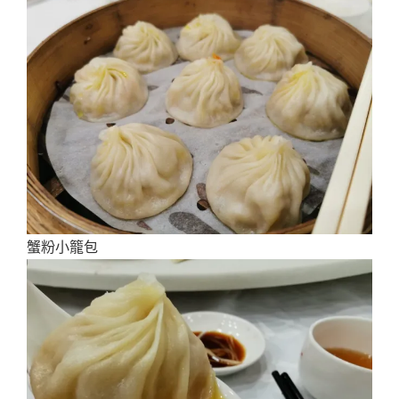
蟹粉小籠包