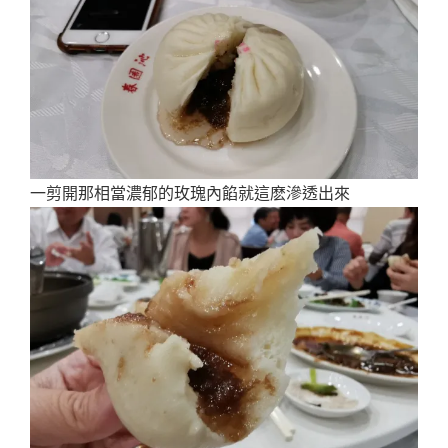
一剪開那相當濃郁的玫瑰內餡就這麽滲透出來