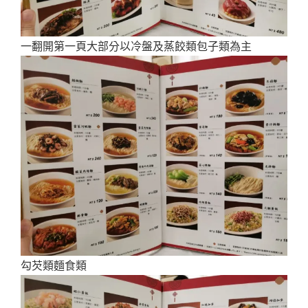
一翻開第一頁大部分以冷盤及蒸餃類包子類為主
勾芡類麵食類