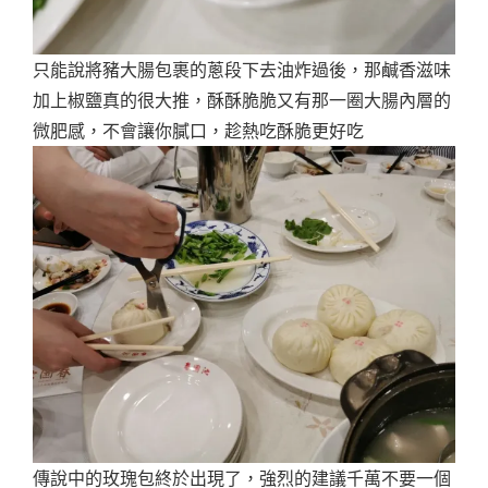
只能說將豬大腸包裹的蔥段下去油炸過後，那鹹香滋味
加上椒鹽真的很大推，酥酥脆脆又有那一圈大腸內層的
微肥感，不會讓你膩口，趁熱吃酥脆更好吃
傳說中的玫瑰包終於出現了，強烈的建議千萬不要一個