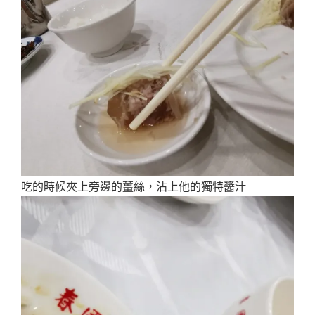
吃的時候夾上旁邊的薑絲，沾上他的獨特醬汁