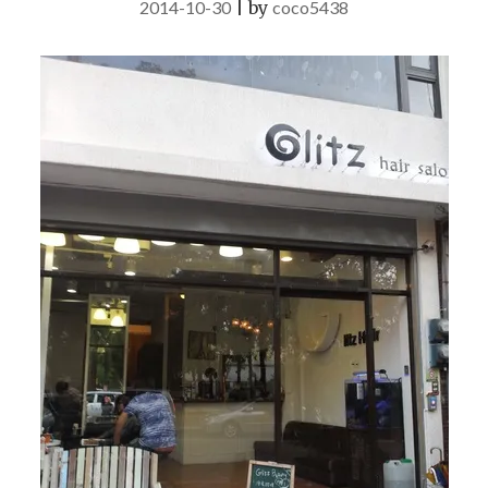
2014-10-30
|
by
coco5438