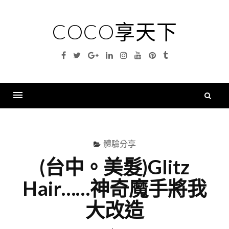
Skip
to
COCO享天下
content
Facebook
Twitter
Google
Linkedin
Instagram
YouTube
Pinterest
Tumblr
Plus
搜
尋
Menu
關
鍵
體驗分享
字
(台中。美髮)Glitz
Hair……神奇魔手將我
大改造