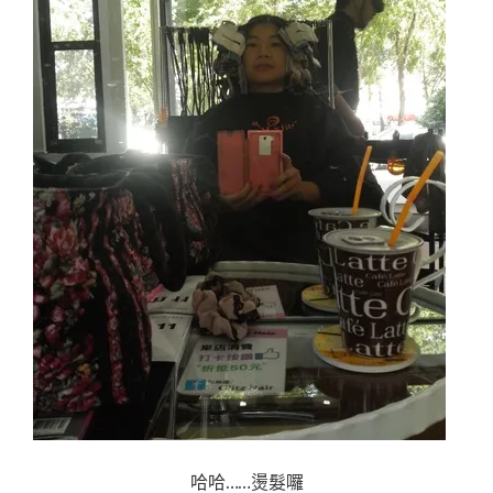
哈哈……燙髮囉