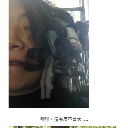
嘿嘿。這卷度不會太……