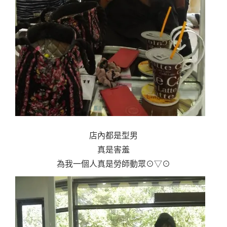
店內都是型男
真是害羞
為我一個人真是勞師動眾⊙▽⊙