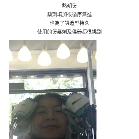
熱朔燙
藥劑填加很循序漸進
也為了讓造型持久
使用的燙髮劑及儀器都很挑剔