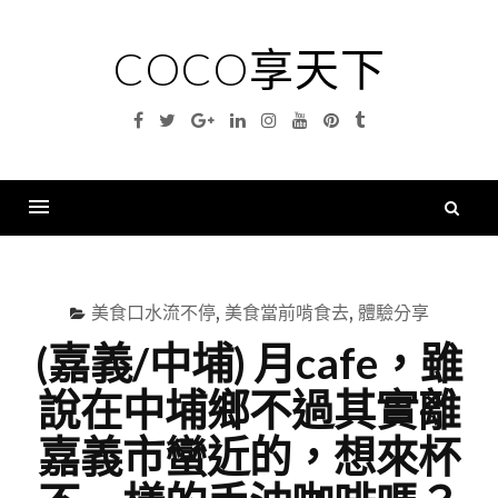
Skip
to
COCO享天下
content
Facebook
Twitter
Google
Linkedin
Instagram
YouTube
Pinterest
Tumblr
Plus
搜
尋
Menu
關
鍵
美食口水流不停
,
美食當前啃食去
,
體驗分享
字
(嘉義/中埔) 月cafe，雖
說在中埔鄉不過其實離
嘉義市蠻近的，想來杯