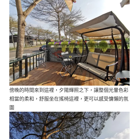
傍晚的時間來到這裡，夕陽輝照之下，讓整個光暈色彩
相當的柔和，舒服坐在搖椅這裡，更可以感受慵懶的氛
圍