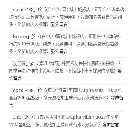
「
coco5438
」於〈
(台中/中區) 城中城飯店，距離台中火車站
步行約8-10分鐘就可到達，交通便利，週邊知名美食景點超級
多，全新旅店大推薦
〉發佈留言
「
kisara
」於〈
(台中/中區) 城中城飯店，距離台中火車站步
行約8-10分鐘就可到達，交通便利，週邊知名美食景點超級
多，全新旅店大推薦
〉發佈留言
「
沈開偉
」於〈
(彰化/埤頭) 綠寶禾友善耕作農園-來採收一年
四季無毒耕作的小黃瓜，體驗一下搭著小車車採果的樂趣
〉發
佈留言
「
coco5438
」於〈
(屏東/恆春)阿爾法Alpha villa，2020年
全新Villa型旅店，多元風格加上房內就有水池及泳池
〉發佈留
言
「
Hui
」於〈
(屏東/恆春)阿爾法Alpha villa，2020年全新
Villa型旅店，多元風格加上房內就有水池及泳池
〉發佈留言