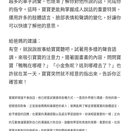
越多的單字詞彙，也逐漸了解你對他所說的話，完成你
的指令。這時，寶寶更能夠掌握成人說話的重要特質，
運用許多的肢體語言、臉部表情和聲調的變化，好讓你
可以快速了解他的意思。
給爸媽的建議：
有空，就說說故事給寶寶聽吧，試著用多樣的聲音語
調，來吸引寶寶的注意力。隨著圖畫書的內容，問問寶
寶「鴨鴨在哪裡？」「小金魚呢？逃到哪裡去了？」也
許就在某一天，寶寶突然就不經意的指出來，告訴你正
確答案！
寶寶即使還不會說話，他已經嘗試著運用各種方式，一直與外界進行溝通。而他的第一
個管道與對象，正是爸爸媽媽和最親密的家人；爸媽能夠了解並掌握寶寶的肢體語言，
給予適當的回應，在寶寶的溝通經驗以及語言學習過程中，扮演相當重要的一環；正向
的互動會讓寶寶對自己的溝通能力有自信，鼓勵他學習和表達的意願。重要的是，在與
寶寶不斷對話的過程中，你和寶寶之間的關係將會更加親密！