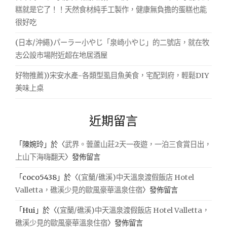
糕就是它了！！天然食材純手工製作，健康無負擔的蛋糕也能
很好吃
(日本/沖繩)パーラー小やじ「泉崎小やじ」的二號店，就在牧
志公設市場附近超在地居酒屋
好物推薦))宋安水產-各類型虱目魚美食，宅配到府，輕鬆DIY
美味上桌
近期留言
「
陳婉玲
」於〈
武界。蕓蘆山莊2天一夜遊，一泊三食賞日出，
上山下海嗨翻天
〉發佈留言
「
coco5438
」於〈
(宜蘭/礁溪)中天溫泉渡假飯店 Hotel
Valletta，礁溪少見的歐風豪華溫泉住宿
〉發佈留言
「
Hui
」於〈
(宜蘭/礁溪)中天溫泉渡假飯店 Hotel Valletta，
礁溪少見的歐風豪華溫泉住宿
〉發佈留言