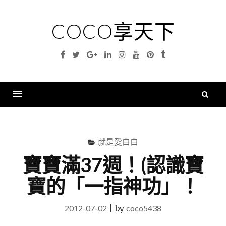
Skip
to
COCO享天下
content
Facebook
Twitter
Google
Linkedin
Instagram
YouTube
Pinterest
Tumblr
Plus
搜
尋
Menu
關
鍵
就是愛白白
字
寶寶滿37週！(認識寶
寶的「一指神功」！
2012-07-02
|
by
coco5438