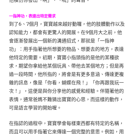
他模仿你發出「啊」、「嗚」的聲音。
一指神功，表達出特定需求
到了6、7個月，寶寶越來越好動囉，他的肢體動作以及
認知能力，都會有更驚人的開展。在9個月大之前，他
會逐漸發展出一個新的溝通招式，那就是「一指神
功」：用手指著他所想要的物品、想要去的地方，表達
他特定的需要。初期，寶寶小指頭指的是他的某種欲
求，期望你拿給他某個玩具、帶他去某個地方；但是再
過一段時間，他所指的，將會是有更多意涵、傳達更複
雜的訊息，像是「你看，蝴蝶在飛！」「你再跟我玩一
次！」，這便是與你分享他的感覺和經驗。伴隨著他的
表情，通常爸媽不難猜出寶寶的心思，而這樣的動作，
可是語言學習的開始喔。
在指認的過程中，寶寶學會每樣東西都有特定的名稱，
而且可以用手指著它來傳達一個完整的意思。例如，用