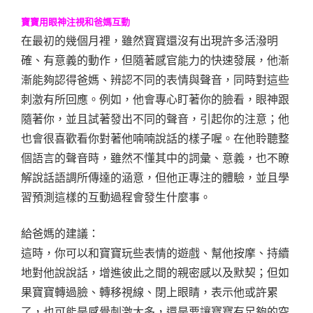
寶寶用眼神注視和爸媽互動
在最初的幾個月裡，雖然寶寶還沒有出現許多活潑明
確、有意義的動作，但隨著感官能力的快速發展，他漸
漸能夠認得爸媽、辨認不同的表情與聲音，同時對這些
刺激有所回應。例如，他會專心盯著你的臉看，眼神跟
隨著你，並且試著發出不同的聲音，引起你的注意；他
也會很喜歡看你對著他喃喃說話的樣子喔。在他聆聽整
個語言的聲音時，雖然不懂其中的詞彙、意義，也不瞭
解說話語調所傳達的涵意，但他正專注的體驗，並且學
習預測這樣的互動過程會發生什麼事。
給爸媽的建議：
這時，你可以和寶寶玩些表情的遊戲、幫他按摩、持續
地對他說說話，增進彼此之間的親密感以及默契；但如
果寶寶轉過臉、轉移視線、閉上眼睛，表示他或許累
了，也可能是感覺刺激太多，還是要讓寶寶有足夠的空