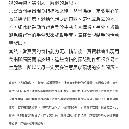
趣的事物，讓別人了解他的意思。
當寶寶開始出現食指指物之後，爸爸媽媽一定要用心解
讀並給予回應，遞給他想要的東西、帶他去想去的地
方，如此能鼓勵寶寶更樂於主動與人溝通。另外，盡量
避免將寶寶的手包起來或戴手套，這樣會限制手的活動
與發展。
當然，當寶寶的食指能力更加精準後，寶寶就會出現用
食指碰觸開關或按鈕，這些食指的探險動作都很容易產
生危險，所以父母一定要多注意居家環境的安全問題。
或許你已有所體驗了—當你注視著寶寶時，他會用他聰敏的眼神專注的與你交會；當你
在替他換尿布時，他會踢踢腳動動屁屁的回應你；當你替他放洗澡水時，他會開始興奮
的手足舞蹈；當你翻翻書說故事，他會跟著嘰嘰咕咕搶著發表意見；當你下班回家見到
他時，他會展開雙臂表示「你終於回來了，我好開心啊！」寶寶早在開口說話之前，其
實就不斷的與我們對話了。除了哭與笑，寶寶也擁有許多法寶，讓爸爸媽媽可以猜中他
的心事，作最有效的溝通呢。