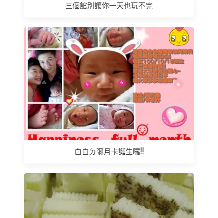
三個館別讓你一天也玩不完
白白ㄉ彌月卡誕生囉!!