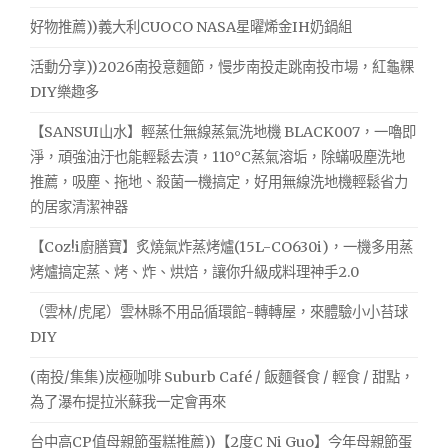
好物推薦))義大利CUOCO NASA星曜烯金IH奶鍋組
活動分享))2026南投意麵節，慢步南投走跳南投市場，紅龜粿
DIY樂趣多
【SANSUI山水】輕蒸仕無線蒸氣洗地機 BLACK007，一嚕即
淨，頑強油汙也能輕鬆去漬，110°C蒸氣溶垢，除蟎吸塵洗地
推薦，吸塵、拖地、殺菌一機搞定，好用無線洗地機輕鬆省力
的居家清潔神器
【Coz!i廚膳寶】炙燒氣炸蒸烤爐(15L-CO630i)，一機多用蒸
烤爐搞定蒸、烤、炸、烘焙，讓你升級成料理神手2.0
（雲林/虎尾）雲林縣不用品循環館-轉轉屋，來體驗小小苔球
DIY
(南投/集集)炭極咖啡 Suburb Café / 飯麵餐食 / 輕食 / 甜點，
為了瀑布提拉米蘇我一定會再來
台中高CP值母親節蛋糕推薦))【2度C Ni Guo】今年母親節蛋