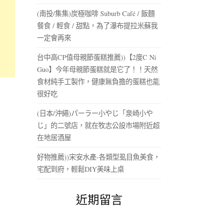
(南投/集集)炭極咖啡 Suburb Café / 飯麵
餐食 / 輕食 / 甜點，為了瀑布提拉米蘇我
一定會再來
台中高CP值母親節蛋糕推薦))【2度C Ni
Guo】今年母親節蛋糕就是它了！！天然
食材純手工製作，健康無負擔的蛋糕也能
很好吃
(日本/沖繩)パーラー小やじ「泉崎小や
じ」的二號店，就在牧志公設市場附近超
在地居酒屋
好物推薦))宋安水產-各類型虱目魚美食，
宅配到府，輕鬆DIY美味上桌
近期留言