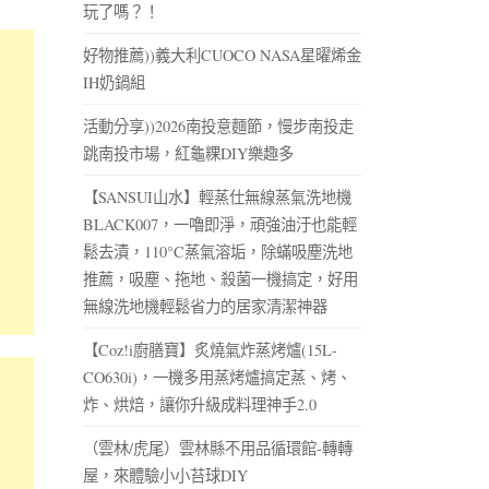
玩了嗎？！
好物推薦))義大利CUOCO NASA星曜烯金
IH奶鍋組
活動分享))2026南投意麵節，慢步南投走
跳南投市場，紅龜粿DIY樂趣多
【SANSUI山水】輕蒸仕無線蒸氣洗地機
BLACK007，一嚕即淨，頑強油汙也能輕
鬆去漬，110°C蒸氣溶垢，除蟎吸塵洗地
推薦，吸塵、拖地、殺菌一機搞定，好用
無線洗地機輕鬆省力的居家清潔神器
【Coz!i廚膳寶】炙燒氣炸蒸烤爐(15L-
CO630i)，一機多用蒸烤爐搞定蒸、烤、
炸、烘焙，讓你升級成料理神手2.0
（雲林/虎尾）雲林縣不用品循環館-轉轉
屋，來體驗小小苔球DIY