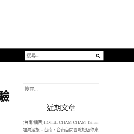
搜
尋
關
鍵
字:
搜
驗
尋
關
近期文章
鍵
字:
(台南/楠西)HOTEL CHAM CHAM Tainan
趣淘漫旅 – 台南，台南首間冒險旅店你來