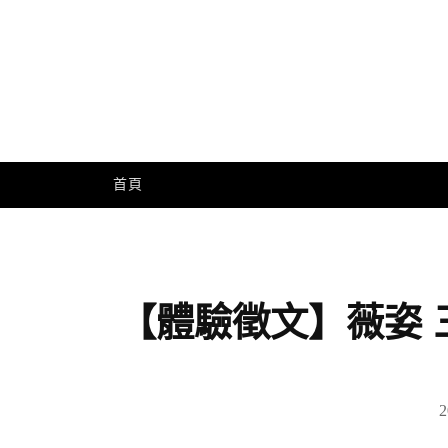
Skip
to
content
Me
首頁
【體驗徵文】薇姿
2