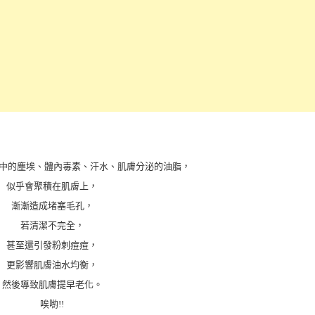
氣中的塵埃、體內毒素、汗水、肌膚分泌的油脂，
似乎會聚積在肌膚上，
漸漸造成堵塞毛孔，
若清潔不完全，
甚至還引發粉刺痘痘，
更影響肌膚油水均衡，
然後導致肌膚提早老化。
唉喲!!