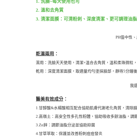
1. 洗臉~每天使用也可
2. 溫和去角質
3. 清潔面膜：可清粉刺、深度清潔、更可調理油
PH值中性
乾濕兩用
：
濕用：洗臉天天使用，清潔+溫合去角質，溫和柔珠微粒
乾用：深度清潔面膜，取適量均勻塗抹臉部，靜待5分鐘
我
醫美有效成分
：
1.甘醇酸&水楊酸相互配合協助肌膚代謝老化角質，清除
2.高嶺土：高安全性多孔性粉體，協助吸收多餘油脂，調
3.Zn鋅：調節油脂分泌並協助抑菌
4.甘草萃取：保護並改善粉刺痘痘發炎