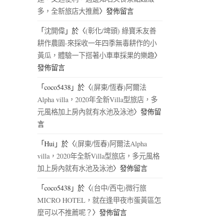
多，全新旅店大推薦
〉發佈留言
「
沈開偉
」於〈
(彰化/埤頭) 綠寶禾友善
耕作農園-來採收一年四季無毒耕作的小
黃瓜，體驗一下搭著小車車採果的樂趣
〉
發佈留言
「
coco5438
」於〈
(屏東/恆春)阿爾法
Alpha villa，2020年全新Villa型旅店，多
元風格加上房內就有水池及泳池
〉發佈留
言
「
Hui
」於〈
(屏東/恆春)阿爾法Alpha
villa，2020年全新Villa型旅店，多元風格
加上房內就有水池及泳池
〉發佈留言
「
coco5438
」於〈
(台中/西屯)微行旅
MICRO HOTEL，就在逢甲夜市蛋黃區怎
麼可以不推薦呢？
〉發佈留言