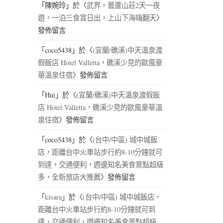
「
陳婉玲
」於〈
武界。蕓蘆山莊2天一夜
遊，一泊三食賞日出，上山下海嗨翻天
〉
發佈留言
「
coco5438
」於〈
(宜蘭/礁溪)中天溫泉渡
假飯店 Hotel Valletta，礁溪少見的歐風豪
華溫泉住宿
〉發佈留言
「
Hui
」於〈
(宜蘭/礁溪)中天溫泉渡假飯
店 Hotel Valletta，礁溪少見的歐風豪華溫
泉住宿
〉發佈留言
「
coco5438
」於〈
(台中/中區) 城中城飯
店，距離台中火車站步行約8-10分鐘就可
到達，交通便利，週邊知名美食景點超級
多，全新旅店大推薦
〉發佈留言
「
kisara
」於〈
(台中/中區) 城中城飯店，
距離台中火車站步行約8-10分鐘就可到
達，交通便利，週邊知名美食景點超級