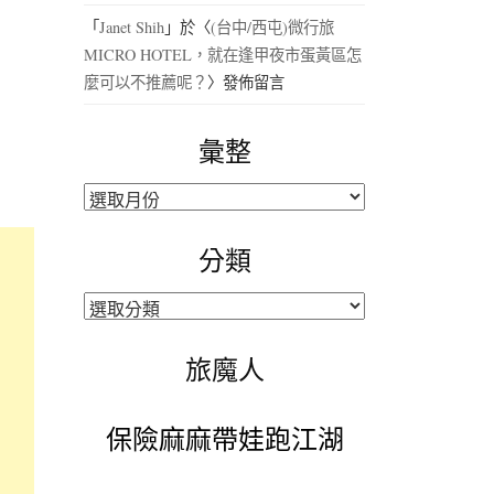
「
Janet Shih
」於〈
(台中/西屯)微行旅
MICRO HOTEL，就在逢甲夜市蛋黃區怎
麼可以不推薦呢？
〉發佈留言
彙整
彙
整
分類
分
類
旅魔人
保險麻麻帶娃跑江湖