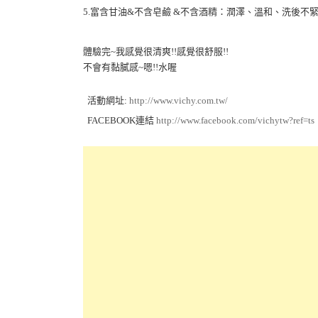
5.富含甘油&不含皂鹼 &不含酒精：潤澤、溫和、洗後不
體驗完~我感覺很清爽!!感覺很舒服!!
不會有黏膩感~嗯!!水喔
活動網址:
http://www.vichy.com.tw/
FACEBOOK連結
http://www.facebook.com/vichytw?ref=ts