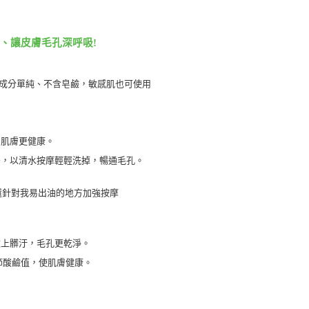
脂、讓皮膚毛孔深呼吸!
、成分單純、不含皂鹼，敏感肌也可使用
，肌膚更健康。
後，以清水按摩輕輕洗掉，暢通毛孔。
還針對我易出油的地方加強按摩
臉上髒汙，毛孔更乾淨。
節酸鹼值，使肌膚健康。