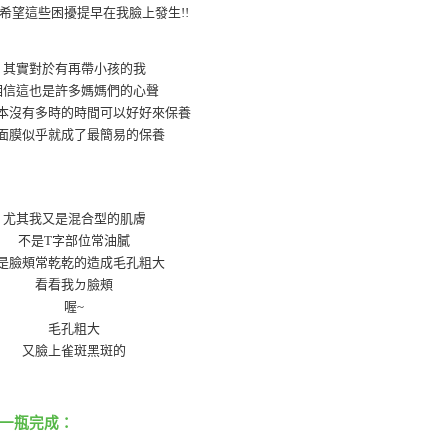
希望這些困擾提早在我臉上發生!!
其實對於有再帶小孩的我
相信這也是許多媽媽們的心聲
本沒有多時的時間可以好好來保養
面膜似乎就成了最簡易的保養
尤其我又是混合型的肌膚
不是T字部位常油膩
是臉頰常乾乾的造成毛孔粗大
看看我ㄉ臉頰
喔~
毛孔粗大
又臉上雀斑黑斑的
一瓶完成：