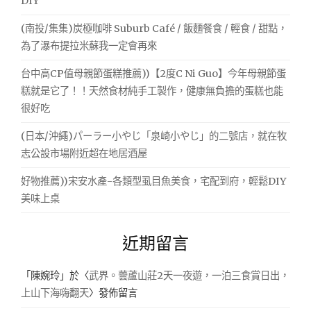
DIY
(南投/集集)炭極咖啡 Suburb Café / 飯麵餐食 / 輕食 / 甜點，
為了瀑布提拉米蘇我一定會再來
台中高CP值母親節蛋糕推薦))【2度C Ni Guo】今年母親節蛋
糕就是它了！！天然食材純手工製作，健康無負擔的蛋糕也能
很好吃
(日本/沖繩)パーラー小やじ「泉崎小やじ」的二號店，就在牧
志公設市場附近超在地居酒屋
好物推薦))宋安水產-各類型虱目魚美食，宅配到府，輕鬆DIY
美味上桌
近期留言
「
陳婉玲
」於〈
武界。蕓蘆山莊2天一夜遊，一泊三食賞日出，
上山下海嗨翻天
〉發佈留言