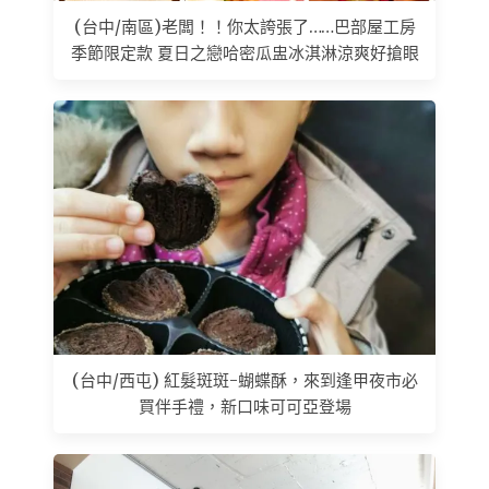
(台中/南區)老闆！！你太誇張了……巴部屋工房
季節限定款 夏日之戀哈密瓜盅冰淇淋涼爽好搶眼
(台中/西屯) 紅髮斑斑-蝴蝶酥，來到逢甲夜市必
買伴手禮，新口味可可亞登場