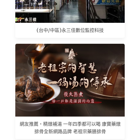
(台中/中區)永三佳數位監控科技
網友推薦 • 精燉補湯 一年四季都可以喝 康寶藥燉
排骨全新網路品牌 老祖宗藥膳排骨