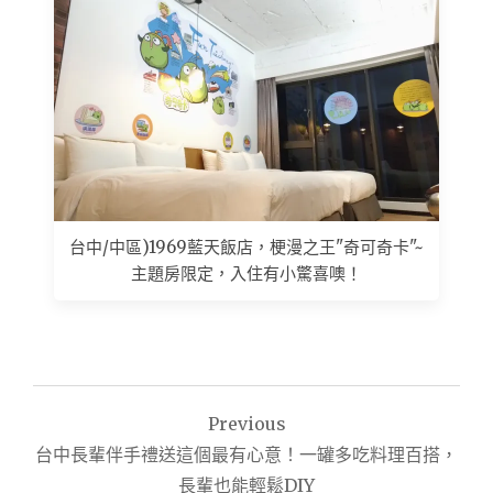
台中/中區)1969藍天飯店，梗漫之王"奇可奇卡"~
主題房限定，入住有小驚喜噢！
文
Previous
章
台中長輩伴手禮送這個最有心意！一罐多吃料理百搭，
導
長輩也能輕鬆DIY