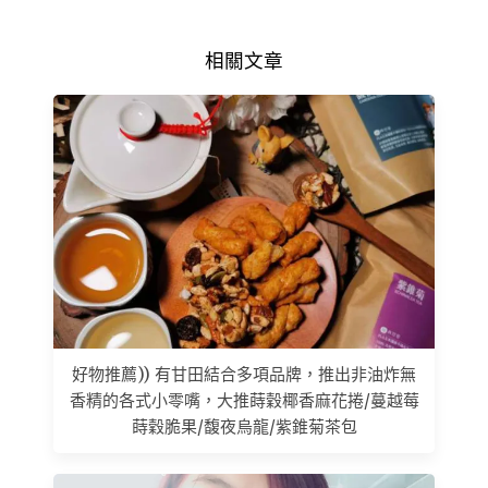
相關文章
好物推薦)) 有甘田結合多項品牌，推出非油炸無
香精的各式小零嘴，大推蒔穀椰香麻花捲/蔓越莓
蒔穀脆果/馥夜烏龍/紫錐菊茶包