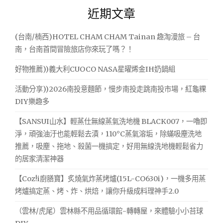
關
近期文章
鍵
字:
(台南/楠西)HOTEL CHAM CHAM Tainan 趣淘漫旅 – 台
南，台南首間冒險旅店你來玩了嗎？！
好物推薦))義大利CUOCO NASA星曜烯金IH奶鍋組
活動分享))2026南投意麵節，慢步南投走跳南投市場，紅龜粿
DIY樂趣多
【SANSUI山水】輕蒸仕無線蒸氣洗地機 BLACK007，一嚕即
淨，頑強油汙也能輕鬆去漬，110°C蒸氣溶垢，除蟎吸塵洗地
推薦，吸塵、拖地、殺菌一機搞定，好用無線洗地機輕鬆省力
的居家清潔神器
【Coz!i廚膳寶】炙燒氣炸蒸烤爐(15L-CO630i)，一機多用蒸
烤爐搞定蒸、烤、炸、烘焙，讓你升級成料理神手2.0
（雲林/虎尾）雲林縣不用品循環館-轉轉屋，來體驗小小苔球