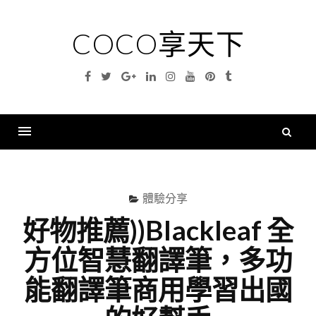
Skip
to
COCO享天下
content
Facebook
Twitter
Google
Linkedin
Instagram
YouTube
Pinterest
Tumblr
Plus
搜
尋
Menu
關
鍵
體驗分享
字
好物推薦))Blackleaf 全
方位智慧翻譯筆，多功
能翻譯筆商用學習出國