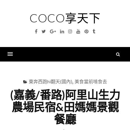
Skip
to
COCO享天下
content
Facebook
Twitter
Google
Linkedin
Instagram
YouTube
Pinterest
Tumblr
Plus
搜
尋
Menu
關
鍵
東奔西跑hi翻天(國內)
,
美食當前啃食去
字
(嘉義/番路)阿里山生力
農場民宿&田媽媽景觀
餐廳