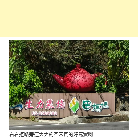
看看道路旁這大大的茶壺真的好寫實啊