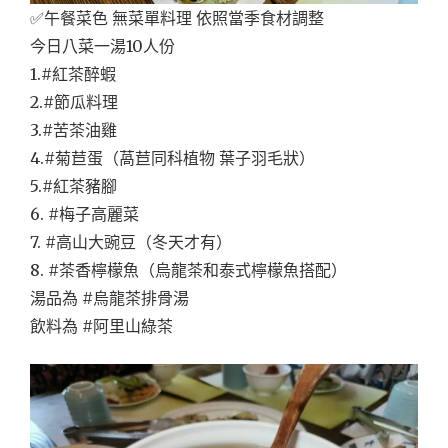
✅午餐菜色 無菜單料理 依照當季食材調整
今日八菜一湯10人份
1.#紅茶醉蝦
2.#節瓜料理
3.#苦茶油雞
4.#菊苣蛋（萵苣同科植物 葉子羽毛狀）
5.#紅茶豬腳
6. #梅子高麗菜
7. #高山大豌豆（冬天才有）
8. #茶香檸檬魚（烏龍茶和泰式檸檬魚搭配）
湯品為 #烏龍茶排骨湯
飲料為 #阿里山綠茶