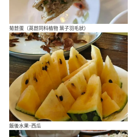
菊苣蛋（萵苣同科植物 葉子羽毛狀）
飯後水果-西瓜