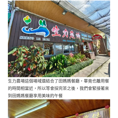
生力農場這個場域還結合了田媽媽餐廳，畢竟也離用餐
的時間相當近，所以等會採完茶之後，我們會緊接著來
到田媽媽餐廳享用美味的午餐