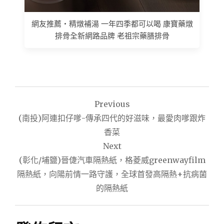
網友推薦 • 精燉補湯 一年四季都可以喝 康寶藥燉
排骨全新網路品牌 老祖宗藥膳排骨
文
Previous
章
(南投)阿連扣仔嗲-傳承四代的好滋味，最愛肉嗲跟炸
導
香菜
Next
覽
(彰化/埔鹽)晉倢汽車隔熱紙，格菱威greenwayfilm
隔熱紙，向陽前情一路守護，全球首發高隔熱+抗病菌
的隔熱紙