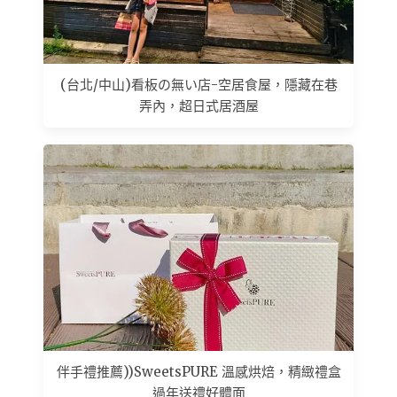
(台北/中山)看板の無い店-空居食屋，隱藏在巷
弄內，超日式居酒屋
伴手禮推薦))SweetsPURE 溫感烘焙，精緻禮盒
過年送禮好體面