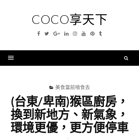
Skip
to
COCO享天下
content
Facebook
Twitter
Google
Linkedin
Instagram
YouTube
Pinterest
Tumblr
Plus
搜
尋
Menu
關
鍵
美食當前啃食去
字
(台東/卑南)猴區廚房，
換到新地方、新氣象，
環境更優，更方便停車