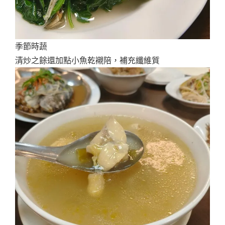
季節時蔬
清炒之餘還加點小魚乾襯陪，補充纖維質