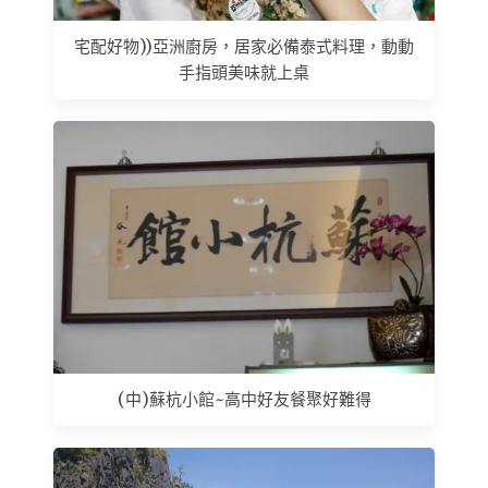
宅配好物))亞洲廚房，居家必備泰式料理，動動
手指頭美味就上桌
(中)蘇杭小館~高中好友餐聚好難得