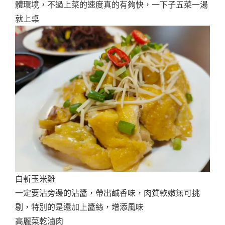
體環境，不過上菜的速度真的有夠快，一下子五菜一湯
就上桌
白斬玉米雞
一定要沾旁邊的沾醬，帶出鹹香味，肉質軟嫩無可挑
剔，特別的是還加上醬絲，增添風味
高麗菜乾滷肉