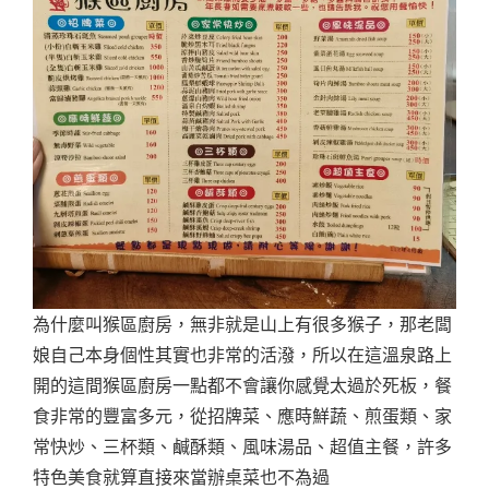
為什麼叫猴區廚房，無非就是山上有很多猴子，那老闆
娘自己本身個性其實也非常的活潑，所以在這溫泉路上
開的這間猴區廚房一點都不會讓你感覺太過於死板，餐
食非常的豐富多元，從招牌菜、應時鮮蔬、煎蛋類、家
常快炒、三杯類、鹹酥類、風味湯品、超值主餐，許多
特色美食就算直接來當辦桌菜也不為過