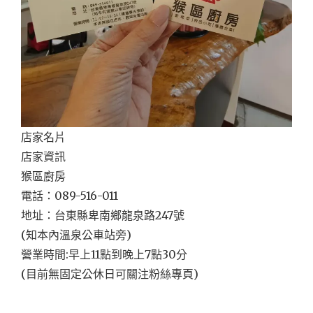
店家名片
店家資訊
猴區廚房
電話：089-516-011
地址：台東縣卑南鄉龍泉路247號
(知本內溫泉公車站旁)
營業時間:早上11點到晚上7點30分
(目前無固定公休日可關注粉絲專頁)