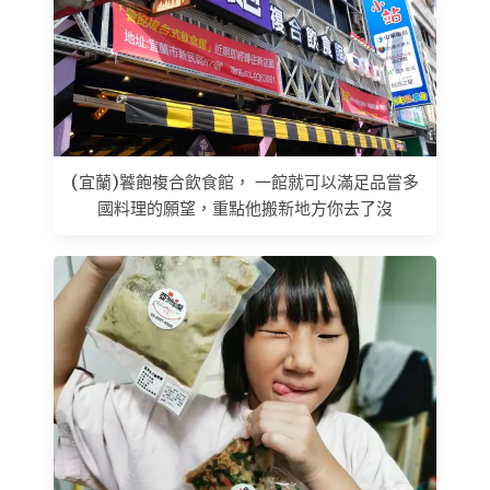
(宜蘭)饕飽複合飲食館， 一館就可以滿足品嘗多
國料理的願望，重點他搬新地方你去了沒