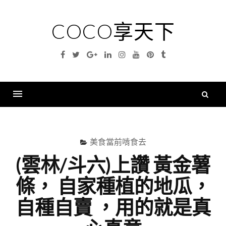
Skip
to
COCO享天下
content
Facebook
Twitter
Google
Linkedin
Instagram
YouTube
Pinterest
Tumblr
Plus
搜
尋
Menu
關
鍵
美食當前啃食去
字
(雲林/斗六)上讚 黃金薯
條， 自家種植的地瓜，
自種自賣 ，用的就是真