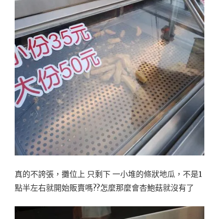
真的不誇張，攤位上 只剩下 一小堆的條狀地瓜，不是1
點半左右就開始販賣嗎??怎麼那麼會杏鮑菇就沒有了