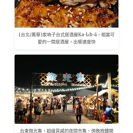
(台北/萬華)家吶子台式居酒屋Ka-la̍h-á，相當可
愛的一間居酒屋，出餐速度快
台東微光集，超級質感的夜間市集，傍晚微醺開