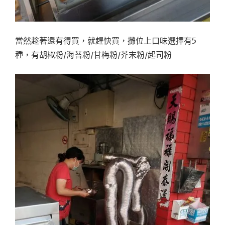
當然趁著還有得買，就趕快買，攤位上口味選擇有5
種，有胡椒粉/海苔粉/甘梅粉/芥末粉/起司粉