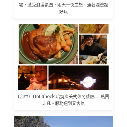
場，感受浪漫氛圍，兩天一夜之旅，連著週邊超
好玩
(台中）Hot Shock 哈燒庫美式休閒餐廳……熱鬧
非凡。服務週到又客氣