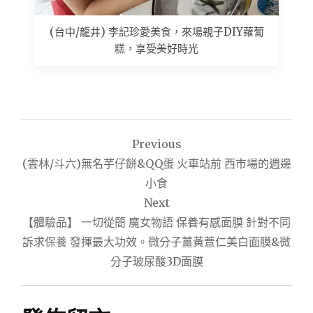
(台中/龍井) 李記珍愛美食，來場親子DIY蘿蔔
糕，享受美好時光
文
Previous
章
(雲林/斗六)無名芋仔餅&QQ蛋 火車站前 西市場的週邊
導
小食
Next
覽
【體驗品】 一切從簡 魔女物語 保養有感面膜 針對不同
訴求保養 發揮最大功效。微分子薑黃薏仁美白面膜&微
分子玻尿酸3D面膜