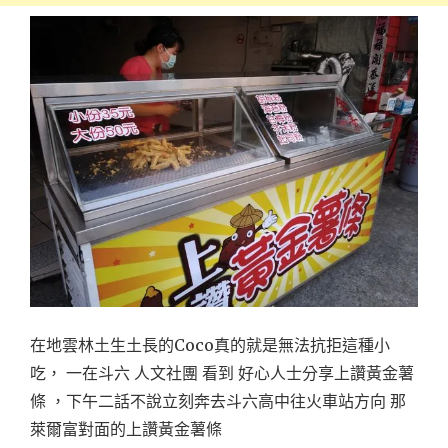
在地雲林土生土長的Coco真的就是無法抗拒這種小
吃， 一在斗六 人文社團 看到 好心人士分享上讚黃金薯
條 ，下午二話不說立刻奔去斗六高中往火車站方向 那
萊爾富對面的上讚黃金薯條