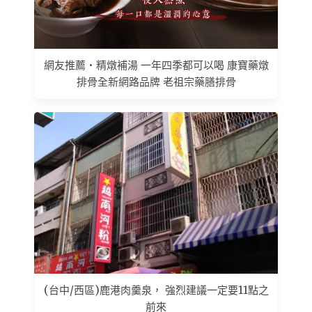
網友推薦 • 精燉補湯 一年四季都可以喝 康寶藥燉
排骨全新網路品牌 老祖宗藥膳排骨
(台中/西區)鹿港肉羹泉， 強烈建議一定要11點之
前來