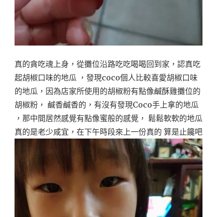
真的貪吃魂上身，從攤位沿路吃吃喝喝回到家，認真吃
起胡椒口味的地瓜 ，發現coco個人比較喜愛胡椒口味
的地瓜，因為店家所使用的胡椒粉有點像鹹酥雞攤位的
胡椒粉， 鹹香鹹香的，有沒有發現Coco手上拿的地瓜
，那中間居然感覺有點像蜜般的感覺， 鬆鬆軟軟的地瓜
真的是老少咸宜，在下午時段來上一份真的 算是止饞吧