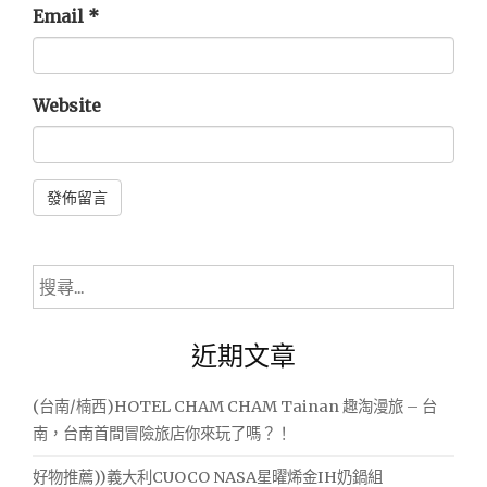
Email
*
Website
Alternative:
搜
尋
關
近期文章
鍵
字:
(台南/楠西)HOTEL CHAM CHAM Tainan 趣淘漫旅 – 台
南，台南首間冒險旅店你來玩了嗎？！
好物推薦))義大利CUOCO NASA星曜烯金IH奶鍋組