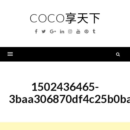
Skip
to
COCO享天下
content
Facebook
Twitter
Google
Linkedin
Instagram
YouTube
Pinterest
Tumblr
Plus
搜
尋
Menu
關
鍵
1502436465-
字
3baa306870df4c25b0b