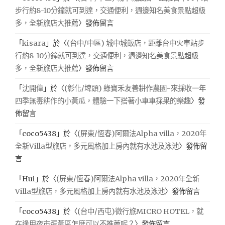
步行約8-10分鐘就可到達，交通便利，週邊知名美食景點超級
多，全新旅店大推薦
〉發佈留言
「
kisara
」於〈
(台中/中區) 城中城飯店，距離台中火車站步
行約8-10分鐘就可到達，交通便利，週邊知名美食景點超級
多，全新旅店大推薦
〉發佈留言
「
沈開偉
」於〈
(彰化/埤頭) 綠寶禾友善耕作農園-來採收一年
四季無毒耕作的小黃瓜，體驗一下搭著小車車採果的樂趣
〉發
佈留言
「
coco5438
」於〈
(屏東/恆春)阿爾法Alpha villa，2020年
全新Villa型旅店，多元風格加上房內就有水池及泳池
〉發佈留
言
「
Hui
」於〈
(屏東/恆春)阿爾法Alpha villa，2020年全新
Villa型旅店，多元風格加上房內就有水池及泳池
〉發佈留言
「
coco5438
」於〈
(台中/西屯)微行旅MICRO HOTEL，就
在逢甲夜市蛋黃區怎麼可以不推薦呢？
〉發佈留言