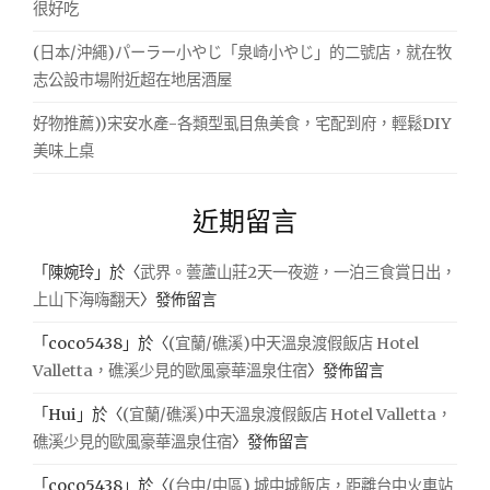
很好吃
(日本/沖繩)パーラー小やじ「泉崎小やじ」的二號店，就在牧
志公設市場附近超在地居酒屋
好物推薦))宋安水產-各類型虱目魚美食，宅配到府，輕鬆DIY
美味上桌
近期留言
「
陳婉玲
」於〈
武界。蕓蘆山莊2天一夜遊，一泊三食賞日出，
上山下海嗨翻天
〉發佈留言
「
coco5438
」於〈
(宜蘭/礁溪)中天溫泉渡假飯店 Hotel
Valletta，礁溪少見的歐風豪華溫泉住宿
〉發佈留言
「
Hui
」於〈
(宜蘭/礁溪)中天溫泉渡假飯店 Hotel Valletta，
礁溪少見的歐風豪華溫泉住宿
〉發佈留言
「
coco5438
」於〈
(台中/中區) 城中城飯店，距離台中火車站