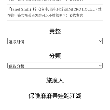
「
Janet Shih
」於〈
(台中/西屯)微行旅MICRO HOTEL，就
在逢甲夜市蛋黃區怎麼可以不推薦呢？
〉發佈留言
彙整
彙
整
分類
分
類
旅魔人
保險麻麻帶娃跑江湖