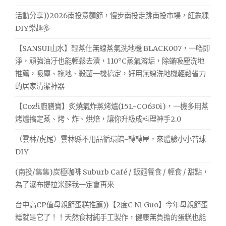
活動分享))2026南投意麵節，慢步南投走跳南投市場，紅龜粿
DIY樂趣多
【SANSUI山水】輕蒸仕無線蒸氣洗地機 BLACK007，一嚕即
淨，頑強油汙也能輕鬆去漬，110°C蒸氣溶垢，除蟎吸塵洗地
推薦，吸塵、拖地、殺菌一機搞定，好用無線洗地機輕鬆省力
的居家清潔神器
【Coz!i廚膳寶】炙燒氣炸蒸烤爐(15L-CO630i)，一機多用蒸
烤爐搞定蒸、烤、炸、烘焙，讓你升級成料理神手2.0
（雲林/虎尾）雲林縣不用品循環館-轉轉屋，來體驗小小苔球
DIY
(南投/集集)炭極咖啡 Suburb Café / 飯麵餐食 / 輕食 / 甜點，
為了瀑布提拉米蘇我一定會再來
台中高CP值母親節蛋糕推薦))【2度C Ni Guo】今年母親節蛋
糕就是它了！！天然食材純手工製作，健康無負擔的蛋糕也能