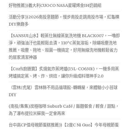
好物推薦))義大利CUOCO NASA星曜烯金IH奶鍋組
活動分享))2026南投意麵節，慢步南投走跳南投市場，紅龜粿
DIY樂趣多
【SANSUI山水】輕蒸仕無線蒸氣洗地機 BLACK007，一嚕即
淨，頑強油汙也能輕鬆去漬，110°C蒸氣溶垢，除蟎吸塵洗地
推薦，吸塵、拖地、殺菌一機搞定，好用無線洗地機輕鬆省力
的居家清潔神器
【Coz!i廚膳寶】炙燒氣炸蒸烤爐(15L-CO630i)，一機多用蒸
烤爐搞定蒸、烤、炸、烘焙，讓你升級成料理神手2.0
（雲林/虎尾）雲林縣不用品循環館-轉轉屋，來體驗小小苔球
DIY
(南投/集集)炭極咖啡 Suburb Café / 飯麵餐食 / 輕食 / 甜點，
為了瀑布提拉米蘇我一定會再來
台中高CP值母親節蛋糕推薦))【2度C Ni Guo】今年母親節蛋