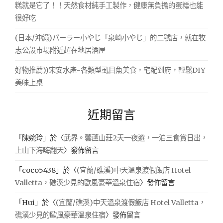
糕就是它了！！天然食材純手工製作，健康無負擔的蛋糕也能
很好吃
(日本/沖繩)パーラー小やじ「泉崎小やじ」的二號店，就在牧
志公設市場附近超在地居酒屋
好物推薦))宋安水產-各類型虱目魚美食，宅配到府，輕鬆DIY
美味上桌
近期留言
「
陳婉玲
」於〈
武界。蕓蘆山莊2天一夜遊，一泊三食賞日出，
上山下海嗨翻天
〉發佈留言
「
coco5438
」於〈
(宜蘭/礁溪)中天溫泉渡假飯店 Hotel
Valletta，礁溪少見的歐風豪華溫泉住宿
〉發佈留言
「
Hui
」於〈
(宜蘭/礁溪)中天溫泉渡假飯店 Hotel Valletta，
礁溪少見的歐風豪華溫泉住宿
〉發佈留言