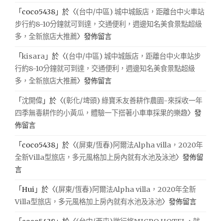
「
coco5438
」於〈
(台中/中區) 城中城飯店，距離台中火車站
步行約8-10分鐘就可到達，交通便利，週邊知名美食景點超級
多，全新旅店大推薦
〉發佈留言
「
kisara
」於〈
(台中/中區) 城中城飯店，距離台中火車站步
行約8-10分鐘就可到達，交通便利，週邊知名美食景點超級
多，全新旅店大推薦
〉發佈留言
「
沈開偉
」於〈
(彰化/埤頭) 綠寶禾友善耕作農園-來採收一年
四季無毒耕作的小黃瓜，體驗一下搭著小車車採果的樂趣
〉發
佈留言
「
coco5438
」於〈
(屏東/恆春)阿爾法Alpha villa，2020年
全新Villa型旅店，多元風格加上房內就有水池及泳池
〉發佈留
言
「
Hui
」於〈
(屏東/恆春)阿爾法Alpha villa，2020年全新
Villa型旅店，多元風格加上房內就有水池及泳池
〉發佈留言