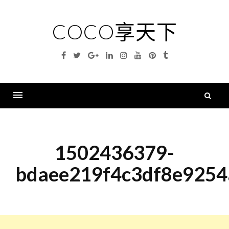
Skip
to
COCO享天下
content
Facebook
Twitter
Google
Linkedin
Instagram
YouTube
Pinterest
Tumblr
Plus
搜
尋
Menu
關
鍵
1502436379-
字
bdaee219f4c3df8e9254