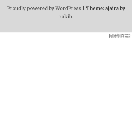
Proudly powered by WordPress
|
Theme: ajaira by
rakib
.
阿腸網頁設計