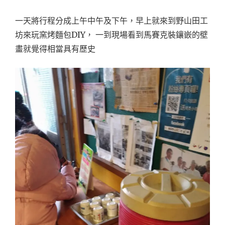
一天將行程分成上午中午及下午，早上就來到野山田工
坊來玩窯烤麵包DIY， 一到現場看到馬賽克裝鑲嵌的壁
畫就覺得相當具有歷史