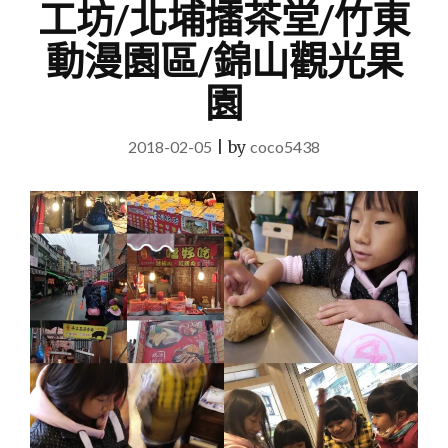
工坊/北埔擂茶堂/竹東
動漫園區/錦山觀光果
園
2018-02-05
|
by
coco5438