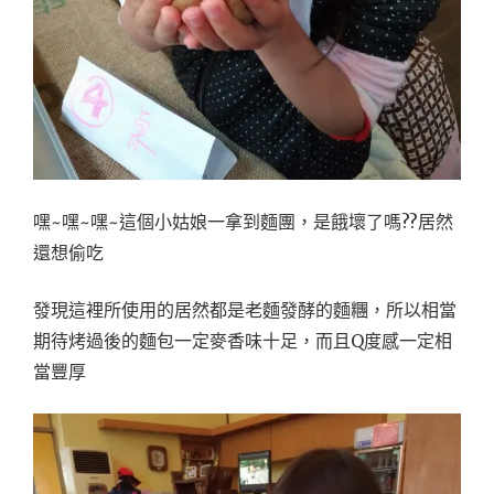
嘿~嘿~嘿~這個小姑娘一拿到麵團，是餓壞了嗎??居然
還想偷吃
發現這裡所使用的居然都是老麵發酵的麵糰，所以相當
期待烤過後的麵包一定麥香味十足，而且Q度感一定相
當豐厚