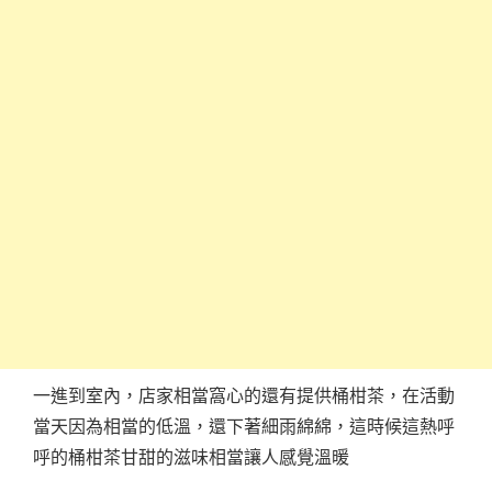
一進到室內，店家相當窩心的還有提供桶柑茶，在活動
當天因為相當的低溫，還下著細雨綿綿，這時候這熱呼
呼的桶柑茶甘甜的滋味相當讓人感覺溫暖