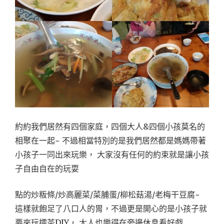
約約我們居然有四個家庭，四個大人&四個小孩莫名的
相聚在一起~ 不過相當特別的是我們居然都是媽媽帶著
小孩子一同出來玩樂， 大家沒有任何的約束就是讓小孩
子自由自在的玩耍
點的炒粄條/炒高麗菜/菜脯蛋/柳松菇湯/老梅干豆腐~
這樣就飽足了八口人的胃，不過更是開心的是小孩子就
要來玩擂茶DIY， 大人也樂得在旁邊休息看好戲