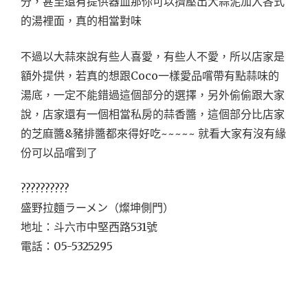
分，甚至還有提供器皿那你可以擠壓出大蒜泥加入各式
的湯裡面，真的相當對味
不過以大蒜來說有些人喜愛，有些人不愛，所以店家是
額外提供，若真的想跟Coco一樣愛品嚐帶有點蒜味的
湯底，一定不能錯過這個部分的選擇，另外偷偷跟大家
說，店家還有一個相當私房的蒜香醬，這個部分比店家
的芝麻醬&豬排醬都來得好吃~~~~~ 就看大家有沒有緣
份可以品嚐到了
??????????
盛野拉麵ラーメン（燦坤側門）
地址：斗六市中堅西路531號
電話：05-5325295