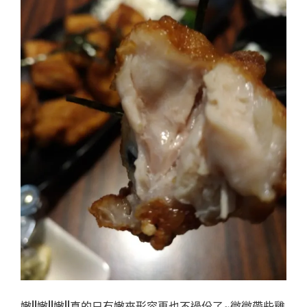
嫩!!嫩!!嫩!!真的只有嫩來形容再也不過份了~微微帶些雞