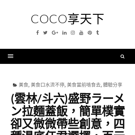
Skip
to
COCO享天下
content
Facebook
Twitter
Google
Linkedin
Instagram
YouTube
Pinterest
Tumblr
Plus
搜
尋
Menu
關
鍵
美食
,
美食口水流不停
,
美食當前啃食去
,
體驗分享
字
(雲林/斗六)盛野ラーメ
ン拉麵蓋飯，簡單樸實
卻又微微帶些創意，四