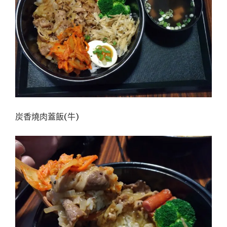
炭香燒肉蓋飯(牛)