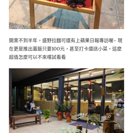
開業不到半年，盛野拉麵可還有上蘋果日報專訪喔~ 現
在更是推出蓋飯只要100元，甚至打卡還送小菜，這麼
超值怎麼可以不來嚐試看看