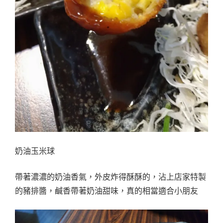
奶油玉米球
帶著濃濃的奶油香氣，外皮炸得酥酥的，沾上店家特製
的豬排醬，鹹香帶著奶油甜味，真的相當適合小朋友