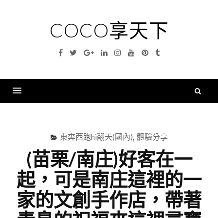
Skip
to
COCO享天下
content
Facebook
Twitter
Google
Linkedin
Instagram
YouTube
Pinterest
Tumblr
Plus
搜
尋
Menu
關
鍵
東奔西跑hi翻天(國內)
,
體驗分享
字
(苗栗/南庄)好客在一
起，可是南庄這裡的一
家的文創手作店，帶著