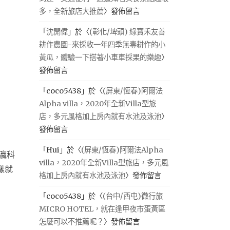
多，全新旅店大推薦
〉發佈留言
「
沈開偉
」於〈
(彰化/埤頭) 綠寶禾友善
耕作農園-來採收一年四季無毒耕作的小
黃瓜，體驗一下搭著小車車採果的樂趣
〉
發佈留言
「
coco5438
」於〈
(屏東/恆春)阿爾法
Alpha villa，2020年全新Villa型旅
店，多元風格加上房內就有水池及泳池
〉
發佈留言
「
Hui
」於〈
(屏東/恆春)阿爾法Alpha
瀛科
villa，2020年全新Villa型旅店，多元風
樣就
格加上房內就有水池及泳池
〉發佈留言
「
coco5438
」於〈
(台中/西屯)微行旅
MICRO HOTEL，就在逢甲夜市蛋黃區
怎麼可以不推薦呢？
〉發佈留言