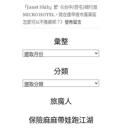
「
Janet Shih
」於〈
(台中/西屯)微行旅
MICRO HOTEL，就在逢甲夜市蛋黃區
怎麼可以不推薦呢？
〉發佈留言
彙整
彙
整
分類
分
類
旅魔人
保險麻麻帶娃跑江湖