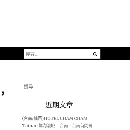
搜
尋
關
鍵
字:
搜
，
尋
關
近期文章
鍵
字:
(台南/楠西)HOTEL CHAM CHAM
Tainan 趣淘漫旅 – 台南，台南首間冒