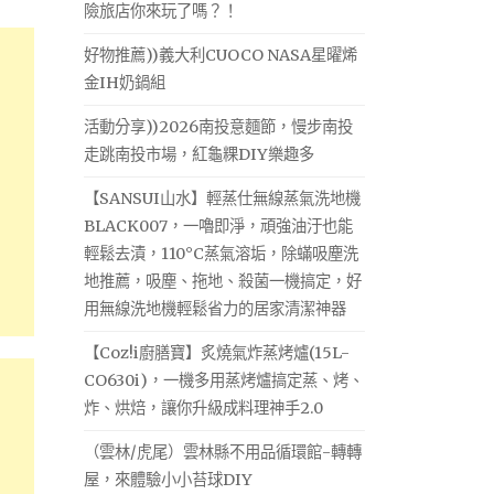
險旅店你來玩了嗎？！
好物推薦))義大利CUOCO NASA星曜烯
金IH奶鍋組
活動分享))2026南投意麵節，慢步南投
走跳南投市場，紅龜粿DIY樂趣多
【SANSUI山水】輕蒸仕無線蒸氣洗地機
BLACK007，一嚕即淨，頑強油汙也能
輕鬆去漬，110°C蒸氣溶垢，除蟎吸塵洗
地推薦，吸塵、拖地、殺菌一機搞定，好
用無線洗地機輕鬆省力的居家清潔神器
【Coz!i廚膳寶】炙燒氣炸蒸烤爐(15L-
CO630i)，一機多用蒸烤爐搞定蒸、烤、
炸、烘焙，讓你升級成料理神手2.0
（雲林/虎尾）雲林縣不用品循環館-轉轉
屋，來體驗小小苔球DIY