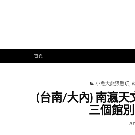
Skip
to
content
Me
首頁
小魚大龍狠愛玩
,
(台南/大內) 南
三個館別
20