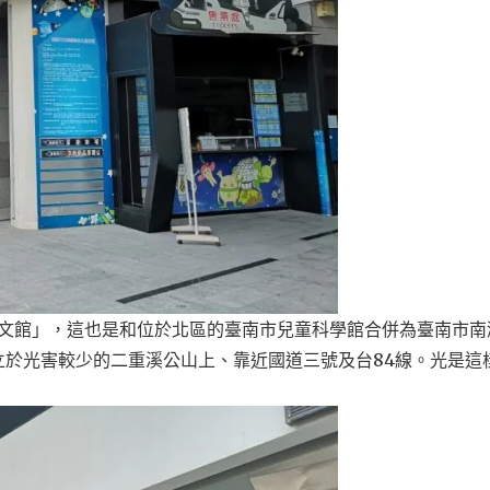
天文館」，這也是和位於北區的臺南市兒童科學館合併為臺南市南
立於光害較少的二重溪公山上、靠近國道三號及台84線。光是這