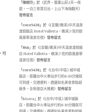
「
陳婉玲
」於〈
武界。蕓蘆山莊2天一夜
遊，一泊三食賞日出，上山下海嗨翻天
〉
發佈留言
「
coco5438
」於〈
(宜蘭/礁溪)中天溫泉
渡假飯店 Hotel Valletta，礁溪少見的歐
風豪華溫泉住宿
〉發佈留言
「
Hui
」於〈
(宜蘭/礁溪)中天溫泉渡假飯
，可
店 Hotel Valletta，礁溪少見的歐風豪華
溫泉住宿
〉發佈留言
「
coco5438
」於〈
(台中/中區) 城中城
飯店，距離台中火車站步行約8-10分鐘就
可到達，交通便利，週邊知名美食景點超
級多，全新旅店大推薦
〉發佈留言
「
kisara
」於〈
(台中/中區) 城中城飯
店，距離台中火車站步行約8-10分鐘就可
到達，交通便利，週邊知名美食景點超級