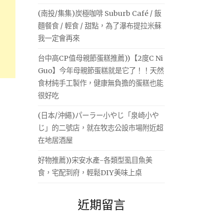
(南投/集集)炭極咖啡 Suburb Café / 飯
麵餐食 / 輕食 / 甜點，為了瀑布提拉米蘇
我一定會再來
台中高CP值母親節蛋糕推薦))【2度C Ni
Guo】今年母親節蛋糕就是它了！！天然
食材純手工製作，健康無負擔的蛋糕也能
很好吃
(日本/沖繩)パーラー小やじ「泉崎小や
じ」的二號店，就在牧志公設市場附近超
在地居酒屋
好物推薦))宋安水產-各類型虱目魚美
食，宅配到府，輕鬆DIY美味上桌
近期留言