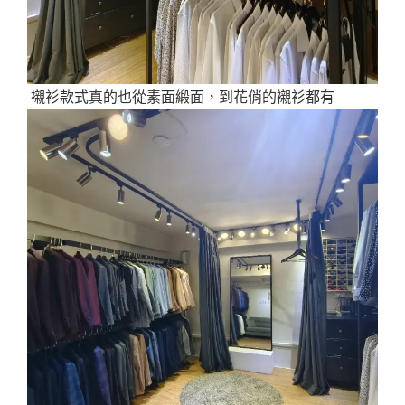
襯衫款式真的也從素面緞面，到花俏的襯衫都有