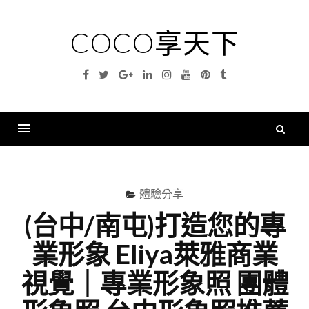
Skip
to
COCO享天下
content
Facebook
Twitter
Google
Linkedin
Instagram
YouTube
Pinterest
Tumblr
Plus
搜
尋
Menu
關
鍵
體驗分享
字
(台中/南屯)打造您的專
業形象 Eliya萊雅商業
視覺｜專業形象照 團體