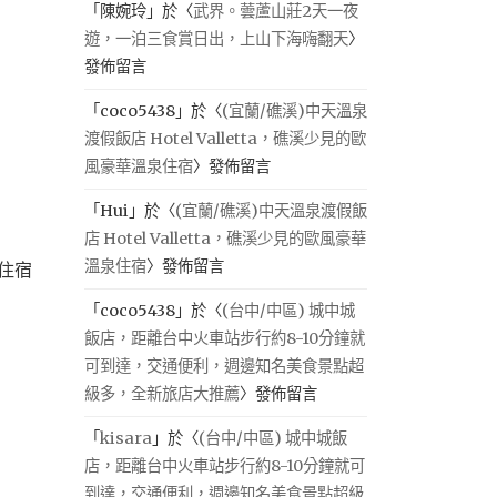
「
陳婉玲
」於〈
武界。蕓蘆山莊2天一夜
遊，一泊三食賞日出，上山下海嗨翻天
〉
發佈留言
「
coco5438
」於〈
(宜蘭/礁溪)中天溫泉
渡假飯店 Hotel Valletta，礁溪少見的歐
風豪華溫泉住宿
〉發佈留言
「
Hui
」於〈
(宜蘭/礁溪)中天溫泉渡假飯
店 Hotel Valletta，礁溪少見的歐風豪華
溫泉住宿
〉發佈留言
住宿
「
coco5438
」於〈
(台中/中區) 城中城
飯店，距離台中火車站步行約8-10分鐘就
可到達，交通便利，週邊知名美食景點超
級多，全新旅店大推薦
〉發佈留言
「
kisara
」於〈
(台中/中區) 城中城飯
店，距離台中火車站步行約8-10分鐘就可
到達，交通便利，週邊知名美食景點超級