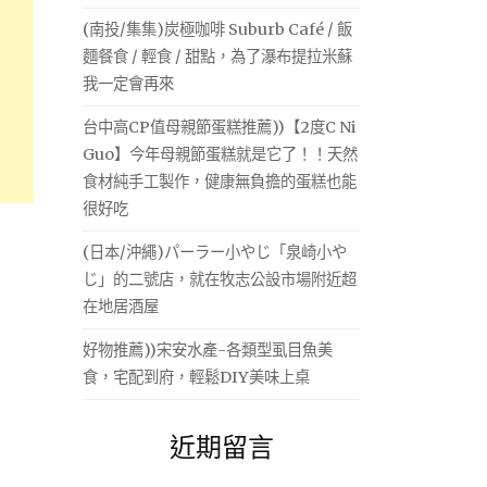
(南投/集集)炭極咖啡 Suburb Café / 飯
麵餐食 / 輕食 / 甜點，為了瀑布提拉米蘇
我一定會再來
台中高CP值母親節蛋糕推薦))【2度C Ni
Guo】今年母親節蛋糕就是它了！！天然
食材純手工製作，健康無負擔的蛋糕也能
很好吃
(日本/沖繩)パーラー小やじ「泉崎小や
じ」的二號店，就在牧志公設市場附近超
在地居酒屋
好物推薦))宋安水產-各類型虱目魚美
食，宅配到府，輕鬆DIY美味上桌
近期留言