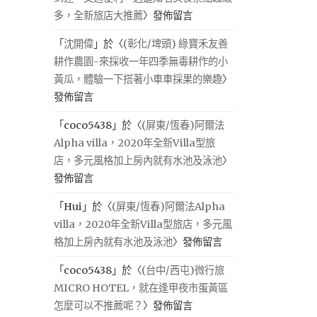
多，全新旅店大推薦
〉發佈留言
「
沈開偉
」於〈
(彰化/埤頭) 綠寶禾友善
耕作農園-來採收一年四季無毒耕作的小
黃瓜，體驗一下搭著小車車採果的樂趣
〉
發佈留言
「
coco5438
」於〈
(屏東/恆春)阿爾法
Alpha villa，2020年全新Villa型旅
店，多元風格加上房內就有水池及泳池
〉
發佈留言
「
Hui
」於〈
(屏東/恆春)阿爾法Alpha
villa，2020年全新Villa型旅店，多元風
格加上房內就有水池及泳池
〉發佈留言
「
coco5438
」於〈
(台中/西屯)微行旅
MICRO HOTEL，就在逢甲夜市蛋黃區
怎麼可以不推薦呢？
〉發佈留言