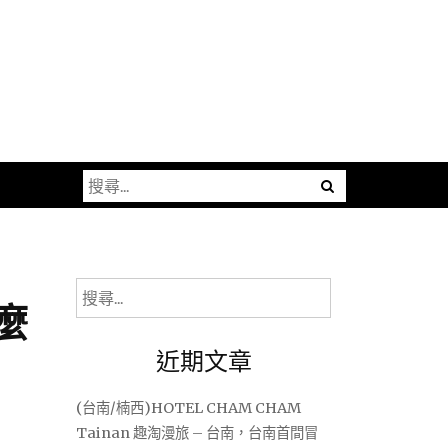
搜
尋
關
鍵
字:
搜
麼
尋
關
近期文章
鍵
字:
(台南/楠西)HOTEL CHAM CHAM
Tainan 趣淘漫旅 – 台南，台南首間冒