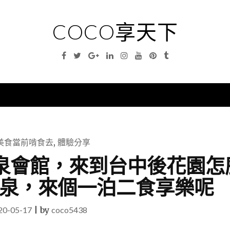
COCO享天下
Facebook
Twitter
Google
Linkedin
Instagram
YouTube
Pinterest
Tumblr
Plus
nu
美食當前啃食去
,
體驗分享
光溫泉會館，來到台中後花園怎
泉，來個一泊二食享樂呢
20-05-17
|
by
coco5438