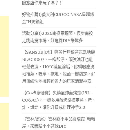
險旅店你來玩了嗎？！
好物推薦))義大利CUOCO NASA星曜烯
金IH奶鍋組
活動分享))2026南投意麵節，慢步南投
走跳南投市場，紅龜粿DIY樂趣多
【SANSUI山水】輕蒸仕無線蒸氣洗地機
BLACK007，一嚕即淨，頑強油汙也能
輕鬆去漬，110°C蒸氣溶垢，除蟎吸塵洗
地推薦，吸塵、拖地、殺菌一機搞定，好
用無線洗地機輕鬆省力的居家清潔神器
【Coz!i廚膳寶】炙燒氣炸蒸烤爐(15L-
CO630i)，一機多用蒸烤爐搞定蒸、烤、
炸、烘焙，讓你升級成料理神手2.0
（雲林/虎尾）雲林縣不用品循環館-轉轉
屋，來體驗小小苔球DIY