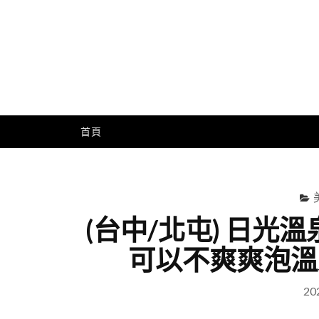
Skip
to
content
Me
首頁
(台中/北屯) 日
可以不爽爽泡溫
20