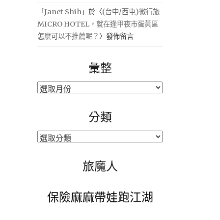
「
Janet Shih
」於〈
(台中/西屯)微行旅
MICRO HOTEL，就在逢甲夜市蛋黃區
怎麼可以不推薦呢？
〉發佈留言
彙整
彙
整
分類
分
類
旅魔人
保險麻麻帶娃跑江湖