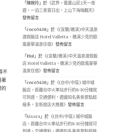
「
陳婉玲
」於〈
武界。蕓蘆山莊2天一夜
遊，一泊三食賞日出，上山下海嗨翻天
〉
發佈留言
「
coco5438
」於〈
(宜蘭/礁溪)中天溫泉
渡假飯店 Hotel Valletta，礁溪少見的歐
風豪華溫泉住宿
〉發佈留言
「
Hui
」於〈
(宜蘭/礁溪)中天溫泉渡假飯
店 Hotel Valletta，礁溪少見的歐風豪華
溫泉住宿
〉發佈留言
得不
隨著
「
coco5438
」於〈
(台中/中區) 城中城
裡的
飯店，距離台中火車站步行約8-10分鐘就
可到達，交通便利，週邊知名美食景點超
級多，全新旅店大推薦
〉發佈留言
「
kisara
」於〈
(台中/中區) 城中城飯
店，距離台中火車站步行約8-10分鐘就可
到達，交通便利，週邊知名美食景點超級