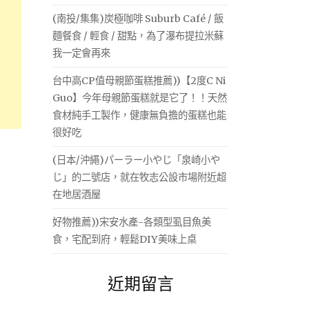
(南投/集集)炭極咖啡 Suburb Café / 飯
麵餐食 / 輕食 / 甜點，為了瀑布提拉米蘇
我一定會再來
台中高CP值母親節蛋糕推薦))【2度C Ni
Guo】今年母親節蛋糕就是它了！！天然
食材純手工製作，健康無負擔的蛋糕也能
很好吃
(日本/沖繩)パーラー小やじ「泉崎小や
じ」的二號店，就在牧志公設市場附近超
在地居酒屋
好物推薦))宋安水產-各類型虱目魚美
食，宅配到府，輕鬆DIY美味上桌
近期留言