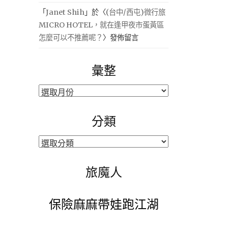
「
Janet Shih
」於〈
(台中/西屯)微行旅
MICRO HOTEL，就在逢甲夜市蛋黃區
怎麼可以不推薦呢？
〉發佈留言
彙整
彙
整
分類
分
類
旅魔人
保險麻麻帶娃跑江湖