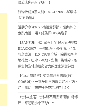
險旅店你來玩了嗎？！
好物推薦))義大利CUOCO NASA星曜烯
金IH奶鍋組
活動分享))2026南投意麵節，慢步南投
走跳南投市場，紅龜粿DIY樂趣多
【SANSUI山水】輕蒸仕無線蒸氣洗地機
BLACK007，一嚕即淨，頑強油汙也能
輕鬆去漬，110°C蒸氣溶垢，除蟎吸塵洗
地推薦，吸塵、拖地、殺菌一機搞定，好
用無線洗地機輕鬆省力的居家清潔神器
【Coz!i廚膳寶】炙燒氣炸蒸烤爐(15L-
CO630i)，一機多用蒸烤爐搞定蒸、烤、
炸、烘焙，讓你升級成料理神手2.0
（雲林/虎尾）雲林縣不用品循環館-轉轉
屋，來體驗小小苔球DIY