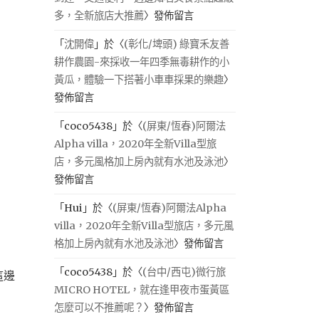
多，全新旅店大推薦
〉發佈留言
「
沈開偉
」於〈
(彰化/埤頭) 綠寶禾友善
耕作農園-來採收一年四季無毒耕作的小
黃瓜，體驗一下搭著小車車採果的樂趣
〉
發佈留言
「
coco5438
」於〈
(屏東/恆春)阿爾法
Alpha villa，2020年全新Villa型旅
店，多元風格加上房內就有水池及泳池
〉
發佈留言
「
Hui
」於〈
(屏東/恆春)阿爾法Alpha
villa，2020年全新Villa型旅店，多元風
格加上房內就有水池及泳池
〉發佈留言
「
coco5438
」於〈
(台中/西屯)微行旅
這邊
MICRO HOTEL，就在逢甲夜市蛋黃區
怎麼可以不推薦呢？
〉發佈留言