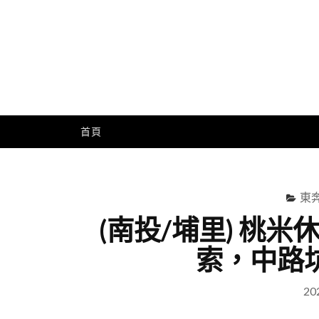
Skip
to
content
Me
首頁
東奔
(南投/埔里) 桃
索，中路
20