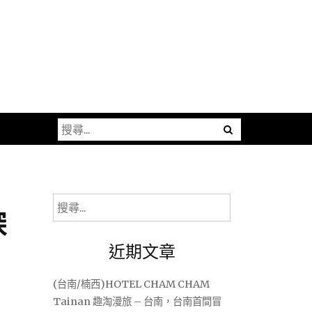
搜
尋
關
鍵
字:
搜
探
尋
關
近期文章
鍵
字:
(台南/楠西)HOTEL CHAM CHAM
Tainan 趣淘漫旅 – 台南，台南首間冒