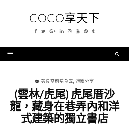
Skip
to
COCO享天下
content
Facebook
Twitter
Google
Linkedin
Instagram
YouTube
Pinterest
Tumblr
Plus
搜
尋
Menu
關
鍵
美食當前啃食去
,
體驗分享
字
(雲林/虎尾) 虎尾厝沙
龍，藏身在巷弄內和洋
式建築的獨立書店