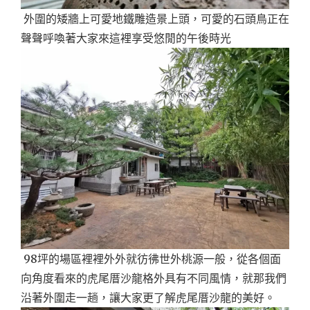
外圍的矮牆上可愛地鐵雕造景上頭，可愛的石頭鳥正在
聲聲呼喚著大家來這裡享受悠閒的午後時光
98坪的場區裡裡外外就彷彿世外桃源一般，從各個面
向角度看來的虎尾厝沙龍格外具有不同風情，就那我們
沿著外圍走一趟，讓大家更了解虎尾厝沙龍的美好。