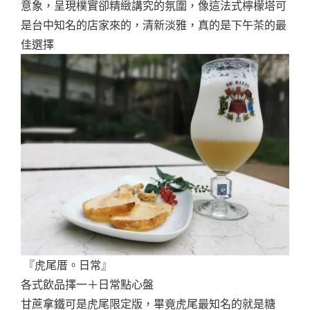
意象，呈現樸實卻精緻講究的氛圍，像這法式檸檬塔可
是台中知名的店家來的，清新淡雅，真的是下午茶的最
佳選擇
『虎尾厝。日常』
各式飲品擇一＋日常點心盤
甘蔗拿鐵可是虎尾限定版，畢竟虎尾最知名的就是糖