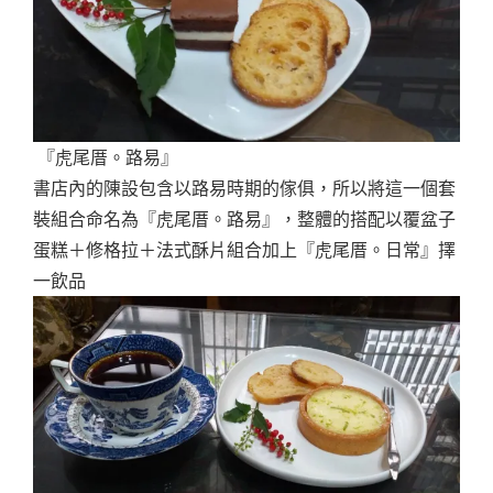
『虎尾厝。路易』
書店內的陳設包含以路易時期的傢俱，所以將這一個套
裝組合命名為『虎尾厝。路易』，整體的搭配以覆盆子
蛋糕＋修格拉＋法式酥片組合加上『虎尾厝。日常』擇
一飲品