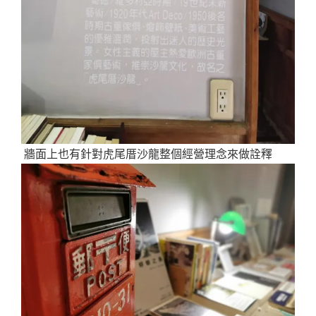
牆面上也有針對虎尾厝沙龍整個經營理念來做詮釋