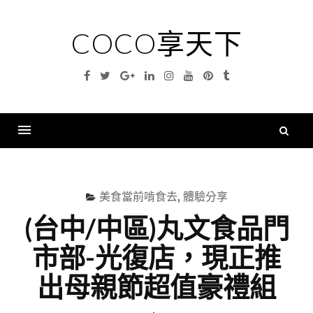
Skip
to
COCO享天下
content
Facebook
Twitter
Google
Linkedin
Instagram
YouTube
Pinterest
Tumblr
Plus
搜
尋
Menu
關
鍵
美食當前啃食去
,
體驗分享
字
(台中/中區)丸文食品門
市部-光復店，現正推
出母親節超值豪禮組