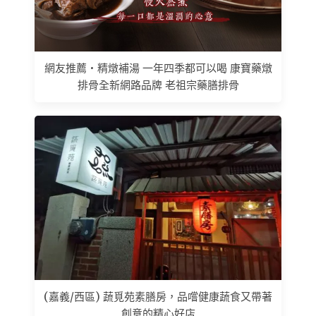
網友推薦 • 精燉補湯 一年四季都可以喝 康寶藥燉
排骨全新網路品牌 老祖宗藥膳排骨
(嘉義/西區) 蔬覓苑素膳房，品嚐健康蔬食又帶著
創意的精心好店