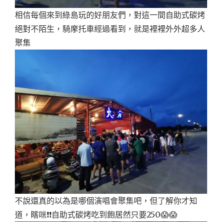
相信每個來到綠島玩的好朋友們，對這一間自助式碳烤
絕對不陌生，騎摩托車經過看到，就是裡裡外外超多人
聚集
不說還真的以為是哪個演唱會聚集吧，但了解你才知
道，瞎咪❗❗自助式碳烤吃到飽居然只要250😱😱