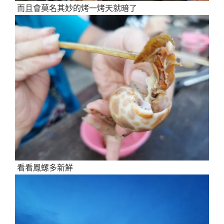
而且會莫名其妙的烤一烤天就暗了
看看鳳螺多新鮮