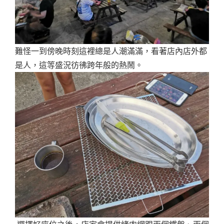
難怪一到傍晚時刻這裡總是人潮滿滿，看著店內店外都
是人，這等盛況彷彿跨年般的熱鬧。