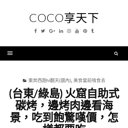
Skip
to
COCO享天下
content
Facebook
Twitter
Google
Linkedin
Instagram
YouTube
Pinterest
Tumblr
Plus
搜
尋
Menu
關
鍵
東奔西跑hi翻天(國內)
,
美食當前啃食去
字
(台東/綠島) 火窟自助式
碳烤，邊烤肉邊看海
景，吃到飽驚嘆價，怎