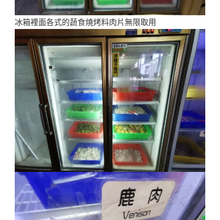
冰箱裡面各式的蔬食燒烤料肉片無限取用