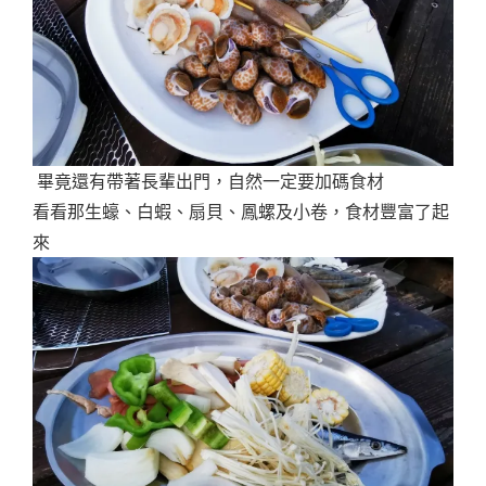
畢竟還有帶著長輩出門，自然一定要加碼食材
看看那生蠔、白蝦、扇貝、鳳螺及小卷，食材豐富了起
來