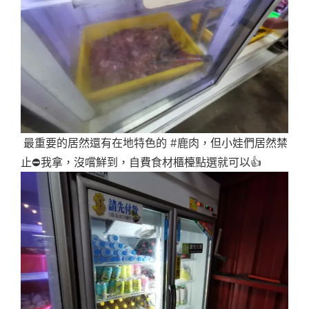
最重要的居然還有在地特色的 #鹿肉，但小娃們居然禁
止⛔我拿，沒嚐鮮到，自費食材櫃檯點選就可以👍