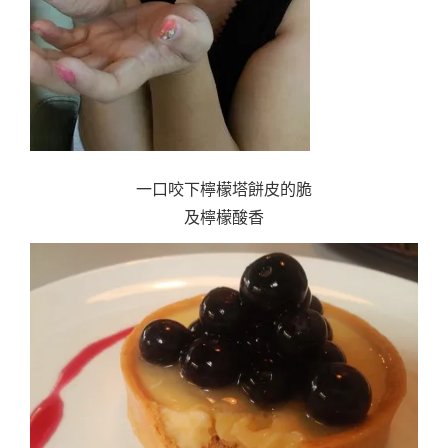
一口咬下檸檬塔餅皮的脆
及檸檬酸香