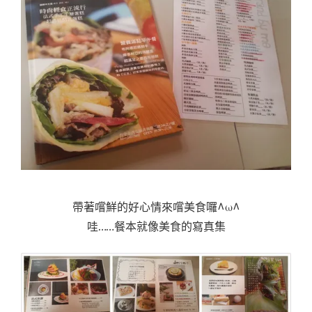
帶著嚐鮮的好心情來嚐美食囉^ω^
哇……餐本就像美食的寫真集