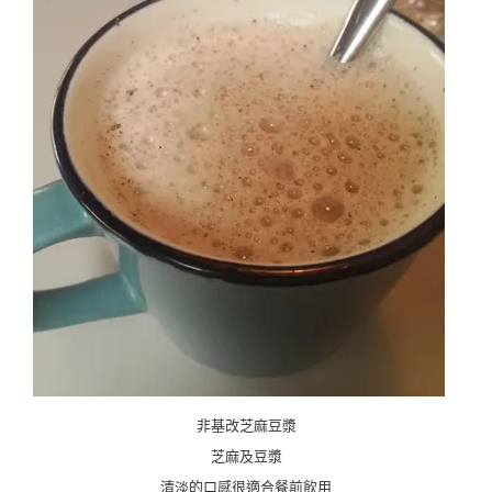
非基改芝麻豆漿
芝麻及豆漿
清淡的口感很適合餐前飲用