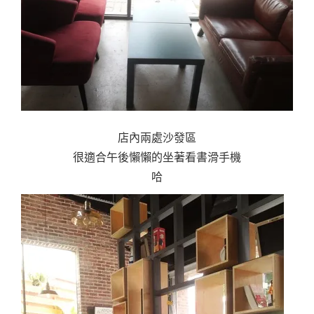
店內兩處沙發區
很適合午後懶懶的坐著看書滑手機
哈