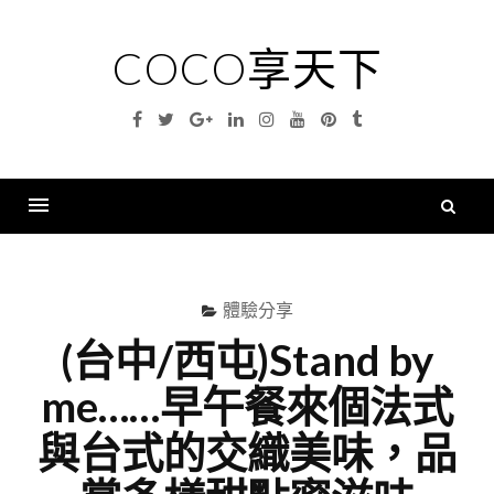
Skip
to
COCO享天下
content
Facebook
Twitter
Google
Linkedin
Instagram
YouTube
Pinterest
Tumblr
Plus
搜
尋
Menu
關
鍵
體驗分享
字
(台中/西屯)Stand by
me……早午餐來個法式
與台式的交織美味，品