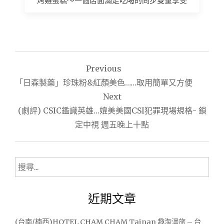
烤雞蛋糕～一個店面滿足吃喝的同步雙重享受
文
Previous
章
「日森製藥」珍珠粉&紅顏美色……取用簡單又方便
導
Next
(劇評) CSIC鑑識英雄…媲美美國CSI犯罪現場規格- 鎖
覽
定中視 週五晚上十點
搜
尋
關
近期文章
鍵
字:
(台南/楠西)HOTEL CHAM CHAM Tainan 趣淘漫旅 – 台