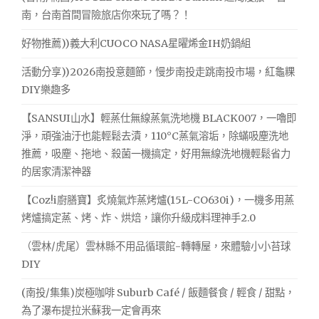
南，台南首間冒險旅店你來玩了嗎？！
好物推薦))義大利CUOCO NASA星曜烯金IH奶鍋組
活動分享))2026南投意麵節，慢步南投走跳南投市場，紅龜粿
DIY樂趣多
【SANSUI山水】輕蒸仕無線蒸氣洗地機 BLACK007，一嚕即
淨，頑強油汙也能輕鬆去漬，110°C蒸氣溶垢，除蟎吸塵洗地
推薦，吸塵、拖地、殺菌一機搞定，好用無線洗地機輕鬆省力
的居家清潔神器
【Coz!i廚膳寶】炙燒氣炸蒸烤爐(15L-CO630i)，一機多用蒸
烤爐搞定蒸、烤、炸、烘焙，讓你升級成料理神手2.0
（雲林/虎尾）雲林縣不用品循環館-轉轉屋，來體驗小小苔球
DIY
(南投/集集)炭極咖啡 Suburb Café / 飯麵餐食 / 輕食 / 甜點，
為了瀑布提拉米蘇我一定會再來