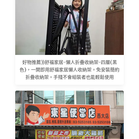
好物推薦))舒福家居-懶人折疊收納架-四層(黑
色)，一開即用舒福家居懶人收納架。免安裝簡約
折疊收納架。手殘不會組裝者也能輕鬆使用