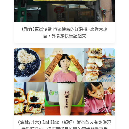
(新竹)東星便當 市區便當的好選擇~靠近大遠
百，外食族快筆記起來
(雲林/斗六) Lai Hao（賴好）鮮茶飲＆有夠漫現