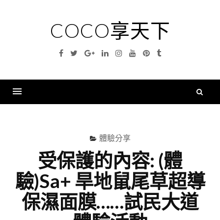
Skip
to
COCO享天下
content
Facebook
Twitter
Google
Linkedin
Instagram
YouTube
Pinterest
Tumblr
Plus
搜
尋
Menu
關
鍵
體驗分享
字
受保護的內容: (體
驗)Sa+ 旱地鼠尾草超導
保濕面膜……試民大道