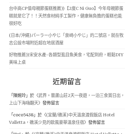
台中高CP值母親節蛋糕推薦))【2度C Ni Guo】今年母親節蛋
糕就是它了！！天然食材純手工製作，健康無負擔的蛋糕也能
很好吃
(日本/沖繩)パーラー小やじ「泉崎小やじ」的二號店，就在牧
志公設市場附近超在地居酒屋
好物推薦))宋安水產-各類型虱目魚美食，宅配到府，輕鬆DIY
美味上桌
近期留言
「
陳婉玲
」於〈
武界。蕓蘆山莊2天一夜遊，一泊三食賞日出，
上山下海嗨翻天
〉發佈留言
「
coco5438
」於〈
(宜蘭/礁溪)中天溫泉渡假飯店 Hotel
Valletta，礁溪少見的歐風豪華溫泉住宿
〉發佈留言