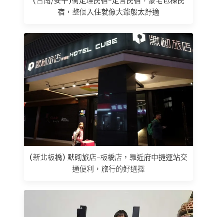
(台南/安平)衡定理民宿-定言民宿，豪宅包棟民
宿，整個入住就像大爺般太舒適
(新北板橋) 默砌旅店-板橋店，靠近府中捷運站交
通便利，旅行的好選擇