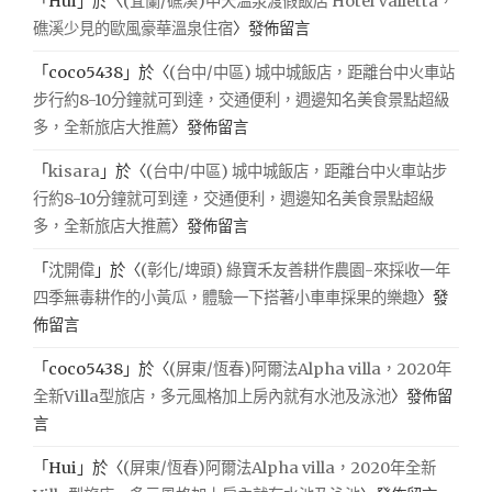
「
Hui
」於〈
(宜蘭/礁溪)中天溫泉渡假飯店 Hotel Valletta，
礁溪少見的歐風豪華溫泉住宿
〉發佈留言
「
coco5438
」於〈
(台中/中區) 城中城飯店，距離台中火車站
步行約8-10分鐘就可到達，交通便利，週邊知名美食景點超級
多，全新旅店大推薦
〉發佈留言
「
kisara
」於〈
(台中/中區) 城中城飯店，距離台中火車站步
行約8-10分鐘就可到達，交通便利，週邊知名美食景點超級
多，全新旅店大推薦
〉發佈留言
「
沈開偉
」於〈
(彰化/埤頭) 綠寶禾友善耕作農園-來採收一年
四季無毒耕作的小黃瓜，體驗一下搭著小車車採果的樂趣
〉發
佈留言
「
coco5438
」於〈
(屏東/恆春)阿爾法Alpha villa，2020年
全新Villa型旅店，多元風格加上房內就有水池及泳池
〉發佈留
言
「
Hui
」於〈
(屏東/恆春)阿爾法Alpha villa，2020年全新