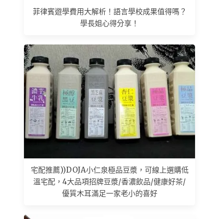
菲律賓遊學費用大解析！語言學校成果值得嗎？
學長姐心得分享！
宅配推薦))DOJA小仁泉極品豆漿，可線上選購低
溫宅配，4大品項招牌豆漿/香濃飲品/健康好茶/
優質木耳滿足一家老小的喜好