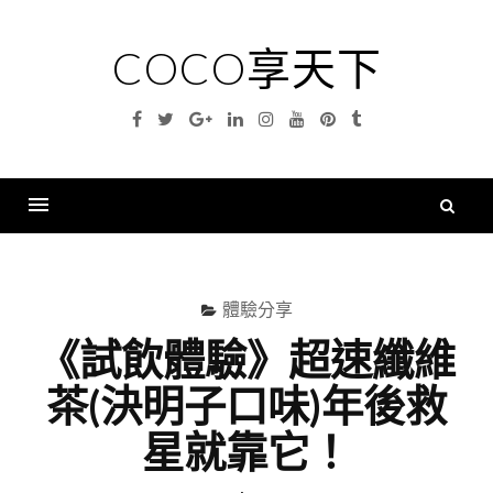
Skip
to
COCO享天下
content
Facebook
Twitter
Google
Linkedin
Instagram
YouTube
Pinterest
Tumblr
Plus
搜
尋
Menu
關
鍵
體驗分享
字
《試飲體驗》超速纖維
茶(決明子口味)年後救
星就靠它！