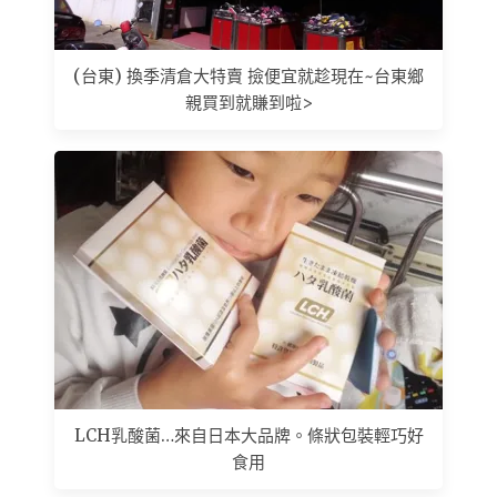
(台東) 換季清倉大特賣 撿便宜就趁現在~台東鄉
親買到就賺到啦>
LCH乳酸菌…來自日本大品牌。條狀包裝輕巧好
食用