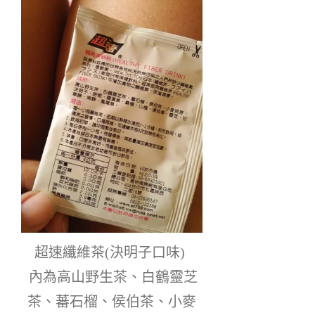
 超速纖維茶(決明子口味)  
 內為高山野生茶、白鶴靈芝
茶、蕃石榴、侯伯茶、小麥