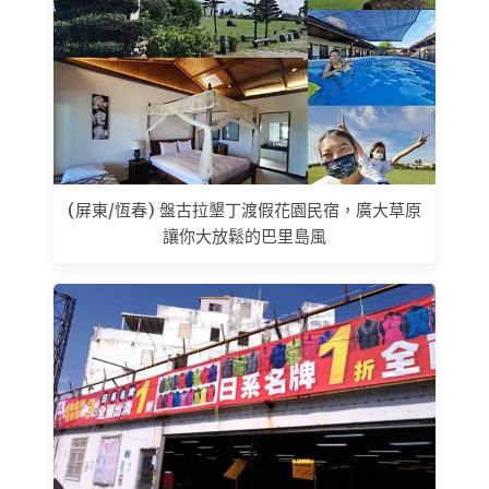
(屏東/恆春) 盤古拉墾丁渡假花園民宿，廣大草原
讓你大放鬆的巴里島風