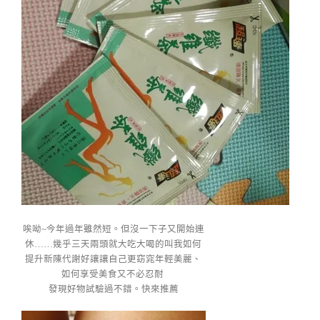
唉呦~今年過年雖然短。但沒一下子又開始連
休……幾乎三天兩頭就大吃大喝的叫我如何
提升新陳代謝好讓讓自己更窈窕年輕美麗、
如何享受美食又不必忍耐
發現好物試驗過不錯。快來推薦