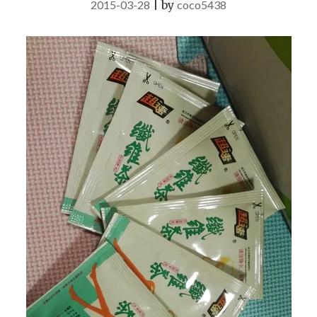
2015-03-28
|
by
coco5438