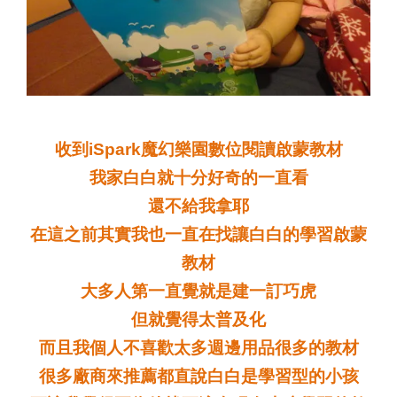
收到iSpark魔幻樂園數位閱讀啟蒙教材
我家白白就十分好奇的一直看
還不給我拿耶
在這之前其實我也一直在找讓白白的學習啟蒙
教材
大多人第一直覺就是建一訂巧虎
但就覺得太普及化
而且我個人不喜歡太多週邊用品很多的教材
很多廠商來推薦都直說白白是學習型的小孩