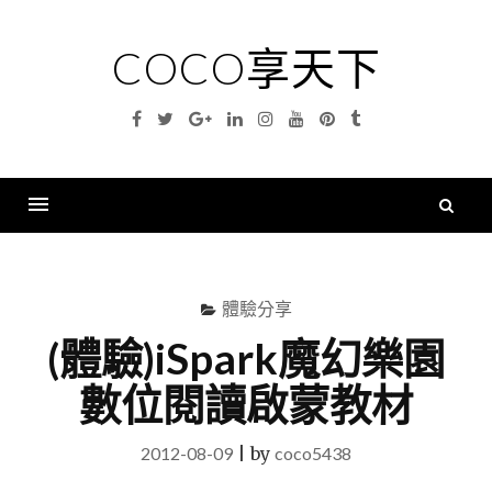
Skip
to
COCO享天下
content
Facebook
Twitter
Google
Linkedin
Instagram
YouTube
Pinterest
Tumblr
Plus
搜
尋
Menu
關
鍵
體驗分享
字
(體驗)iSpark魔幻樂園
數位閱讀啟蒙教材
2012-08-09
|
by
coco5438