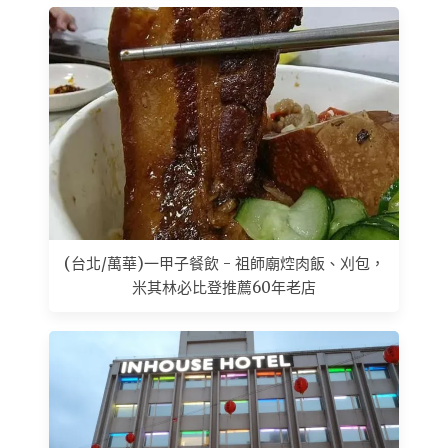
(台北/萬華)一甲子餐飲 - 祖師廟焢肉飯、刈包，
米其林必比登推薦60年老店