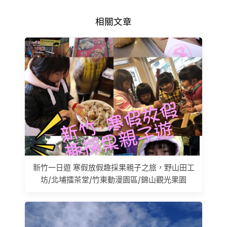
相關文章
新竹一日遊 寒假放假趣採果親子之旅，野山田工
坊/北埔擂茶堂/竹東動漫園區/錦山觀光果園