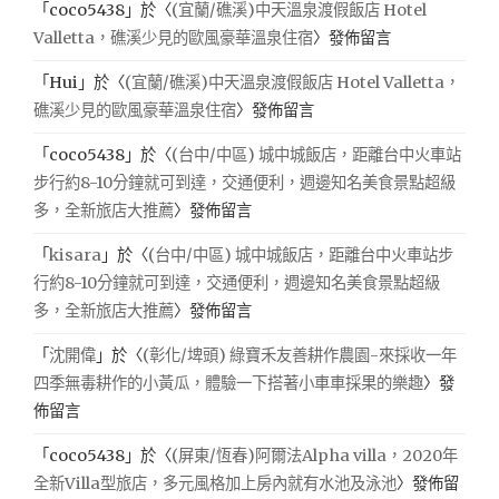
「
coco5438
」於〈
(宜蘭/礁溪)中天溫泉渡假飯店 Hotel
Valletta，礁溪少見的歐風豪華溫泉住宿
〉發佈留言
「
Hui
」於〈
(宜蘭/礁溪)中天溫泉渡假飯店 Hotel Valletta，
礁溪少見的歐風豪華溫泉住宿
〉發佈留言
「
coco5438
」於〈
(台中/中區) 城中城飯店，距離台中火車站
步行約8-10分鐘就可到達，交通便利，週邊知名美食景點超級
多，全新旅店大推薦
〉發佈留言
「
kisara
」於〈
(台中/中區) 城中城飯店，距離台中火車站步
行約8-10分鐘就可到達，交通便利，週邊知名美食景點超級
多，全新旅店大推薦
〉發佈留言
「
沈開偉
」於〈
(彰化/埤頭) 綠寶禾友善耕作農園-來採收一年
四季無毒耕作的小黃瓜，體驗一下搭著小車車採果的樂趣
〉發
佈留言
「
coco5438
」於〈
(屏東/恆春)阿爾法Alpha villa，2020年
全新Villa型旅店，多元風格加上房內就有水池及泳池
〉發佈留