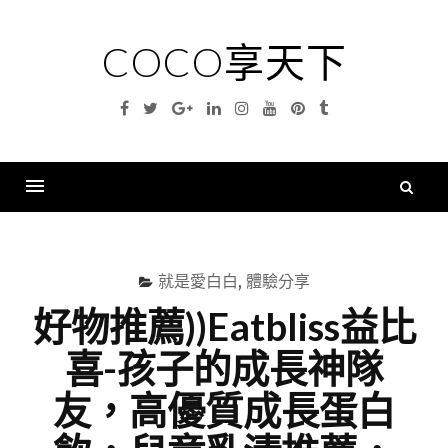
Skip
to
COCO享天下
content
Facebook
Twitter
Google
Linkedin
Instagram
YouTube
Pinterest
Tumblr
Plus
搜
尋
Menu
關
鍵
就是愛白白
,
體驗分享
字
好物推薦))Eatbliss益比
喜-孩子的成長神隊
友，高優質成長蛋白