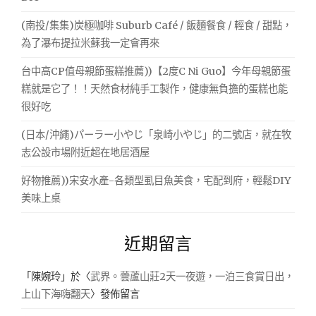
(南投/集集)炭極咖啡 Suburb Café / 飯麵餐食 / 輕食 / 甜點，
為了瀑布提拉米蘇我一定會再來
台中高CP值母親節蛋糕推薦))【2度C Ni Guo】今年母親節蛋
糕就是它了！！天然食材純手工製作，健康無負擔的蛋糕也能
很好吃
(日本/沖繩)パーラー小やじ「泉崎小やじ」的二號店，就在牧
志公設市場附近超在地居酒屋
好物推薦))宋安水產-各類型虱目魚美食，宅配到府，輕鬆DIY
美味上桌
近期留言
「
陳婉玲
」於〈
武界。蕓蘆山莊2天一夜遊，一泊三食賞日出，
上山下海嗨翻天
〉發佈留言