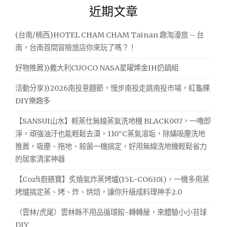
近期文章
鍵
字:
(台南/楠西)HOTEL CHAM CHAM Tainan 趣淘漫旅 – 台
南，台南首間冒險旅店你來玩了嗎？！
好物推薦))義大利CUOCO NASA星曜烯金IH奶鍋組
活動分享))2026南投意麵節，慢步南投走跳南投市場，紅龜粿
DIY樂趣多
【SANSUI山水】輕蒸仕無線蒸氣洗地機 BLACK007，一嚕即
淨，頑強油汙也能輕鬆去漬，110°C蒸氣溶垢，除蟎吸塵洗地
推薦，吸塵、拖地、殺菌一機搞定，好用無線洗地機輕鬆省力
的居家清潔神器
【Coz!i廚膳寶】炙燒氣炸蒸烤爐(15L-CO630i)，一機多用蒸
烤爐搞定蒸、烤、炸、烘焙，讓你升級成料理神手2.0
（雲林/虎尾）雲林縣不用品循環館-轉轉屋，來體驗小小苔球
DIY