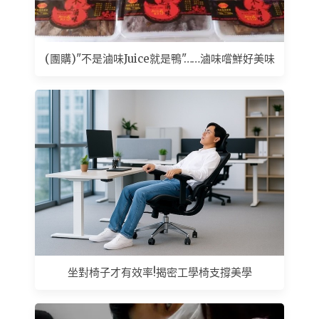
(團購)"不是滷味Juice就是鴨"……滷味嚐鮮好美味
坐對椅子才有效率!揭密工學椅支撐美學