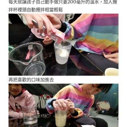
每天就讓孩子自己動手做只要200毫升的溫水，加入攪
拌杯裡頭自動攪拌相當輕鬆
再把喜歡的口味加進去