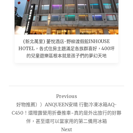
(新北萬里) 薆悅酒店-野柳渡假館INHOUSE
HOTEL，各式住房主題滿足各族群喜好，400坪
的兒童遊樂區根本就是孩子們的夢幻天地
文
Previous
章
好物推薦））ANQUEEN安晴 行動冷凍冰箱AQ-
導
C450！還贈露營用折疊推車~真的是外出旅行的好夥
伴，甚至還可以當家用的第二備用冰箱
覽
Next