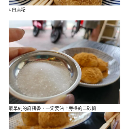
#白麻糬
最單純的麻糬香，一定要沾上旁邊的二砂糖