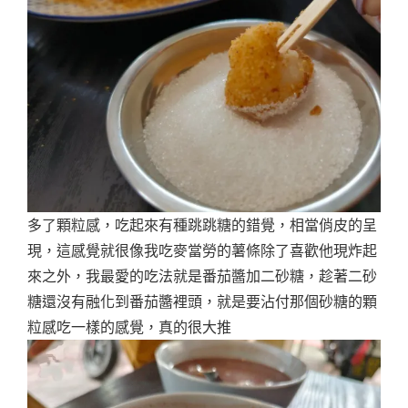
多了顆粒感，吃起來有種跳跳糖的錯覺，相當俏皮的呈
現，這感覺就很像我吃麥當勞的薯條除了喜歡他現炸起
來之外，我最愛的吃法就是番茄醬加二砂糖，趁著二砂
糖還沒有融化到番茄醬裡頭，就是要沾付那個砂糖的顆
粒感吃一樣的感覺，真的很大推