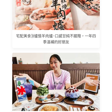
宅配美食))爐憶羊肉爐-口感甘純不腥羶，一年四
季溫補的好朋友