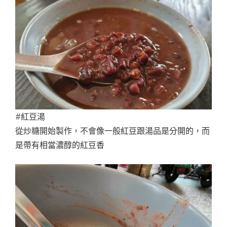
#紅豆湯
從炒糖開始製作，不會像一般紅豆跟湯品是分開的，而
是帶有相當濃醇的紅豆香