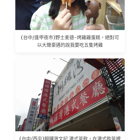
(台中/逢甲夜市)野士麦德~烤雞雞蛋糕，絕對可
以大聲豪邁的說我要吃五隻烤雞
(台中/西屯)銅鑼灣文記 港式茶飲，在港式飲茶裡