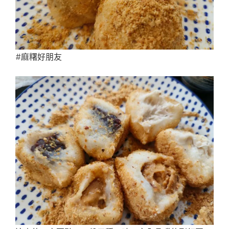
#麻糬好朋友