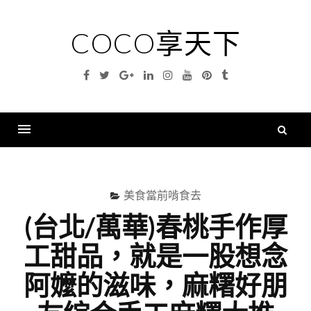
Skip
to
COCO享天下
content
Facebook
Twitter
Google
Linkedin
Instagram
YouTube
Pinterest
Tumblr
Plus
搜
尋
Menu
關
鍵
美食當前啃食去
字
(台北/萬華)春桃手作厚
工甜品，就是一股想念
阿嬤的滋味，麻糬好朋