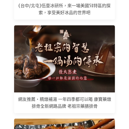
(台中/北屯)伍壹冰研所，來一場美國51特區的探
索，享受美好冰品的世界吧
網友推薦 • 精燉補湯 一年四季都可以喝 康寶藥燉
排骨全新網路品牌 老祖宗藥膳排骨