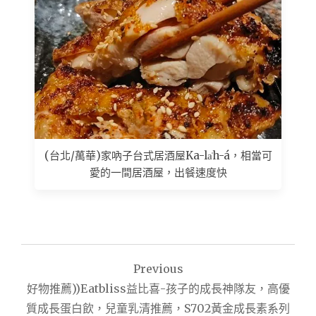
(台北/萬華)家吶子台式居酒屋Ka-la̍h-á，相當可
愛的一間居酒屋，出餐速度快
文
Previous
章
好物推薦))Eatbliss益比喜-孩子的成長神隊友，高優
導
質成長蛋白飲，兒童乳清推薦，S702黃金成長素系列