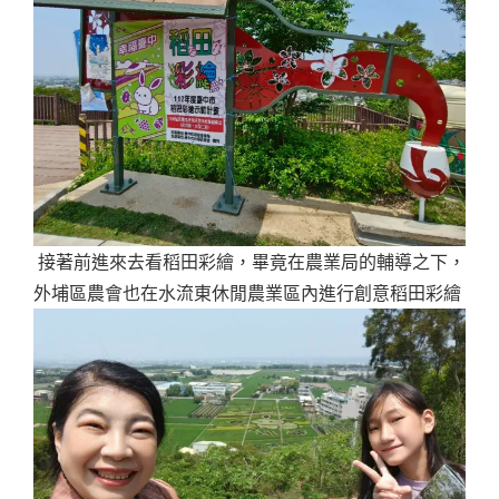
接著前進來去看稻田彩繪，畢竟在農業局的輔導之下，
外埔區農會也在水流東休閒農業區內進行創意稻田彩繪