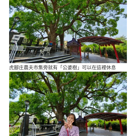
虎腳庄農夫市集旁就有「公婆樹」可以在這裡休息