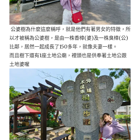
公婆樹為什麼這麼稱呼，就是他們有著男女的特徵，所
以才被稱為公婆樹，是由一株香樟(婆)及一株臭樟(公)
比鄰，居然一起成長了150多年，就像夫妻一樣。
而且樹下還有1座土地公廟，裡頭也是供奉著土地公跟
土地婆喔