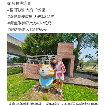
從 農藝傳坊 到
#稻田彩繪 大約1.9公里
#永豐農夫市集 大約2.2公里
#黃金海芋田 大約850公尺
#桐花步道 大約650公尺
其實農藝傳坊這裡就非常好拍照，有相當多的地景藝術