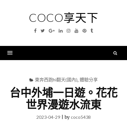
Skip
to
COCO享天下
content
Facebook
Twitter
Google
Linkedin
Instagram
YouTube
Pinterest
Tumblr
Plus
搜
尋
Menu
關
鍵
東奔西跑hi翻天(國內)
,
體驗分享
字
台中外埔一日遊。花花
世界漫遊水流東
2023-04-29
|
by
coco5438