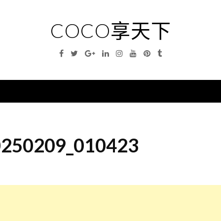
COCO享天下
Facebook
Twitter
Google
Linkedin
Instagram
YouTube
Pinterest
Tumblr
Plus
nu
250209_010423