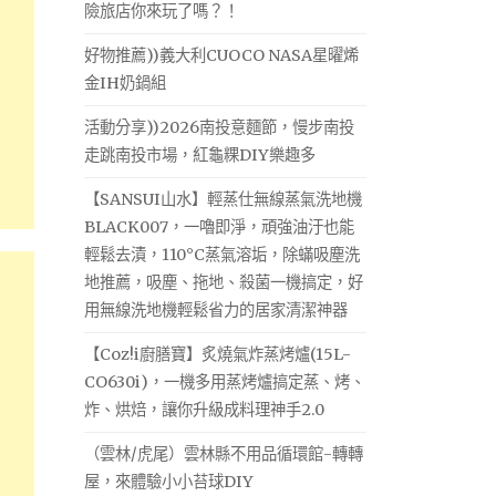
險旅店你來玩了嗎？！
好物推薦))義大利CUOCO NASA星曜烯
金IH奶鍋組
活動分享))2026南投意麵節，慢步南投
走跳南投市場，紅龜粿DIY樂趣多
【SANSUI山水】輕蒸仕無線蒸氣洗地機
BLACK007，一嚕即淨，頑強油汙也能
輕鬆去漬，110°C蒸氣溶垢，除蟎吸塵洗
地推薦，吸塵、拖地、殺菌一機搞定，好
用無線洗地機輕鬆省力的居家清潔神器
【Coz!i廚膳寶】炙燒氣炸蒸烤爐(15L-
CO630i)，一機多用蒸烤爐搞定蒸、烤、
炸、烘焙，讓你升級成料理神手2.0
（雲林/虎尾）雲林縣不用品循環館-轉轉
屋，來體驗小小苔球DIY