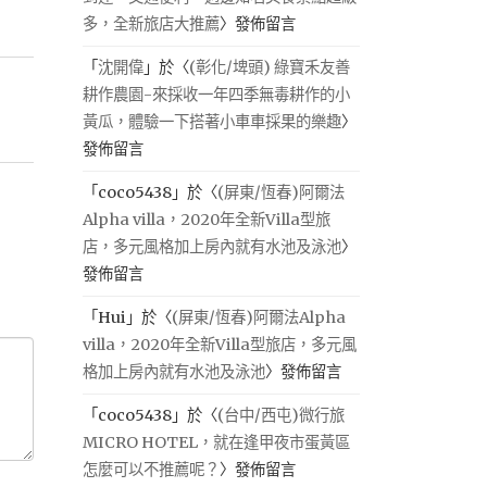
多，全新旅店大推薦
〉發佈留言
「
沈開偉
」於〈
(彰化/埤頭) 綠寶禾友善
耕作農園-來採收一年四季無毒耕作的小
黃瓜，體驗一下搭著小車車採果的樂趣
〉
發佈留言
「
coco5438
」於〈
(屏東/恆春)阿爾法
Alpha villa，2020年全新Villa型旅
店，多元風格加上房內就有水池及泳池
〉
發佈留言
「
Hui
」於〈
(屏東/恆春)阿爾法Alpha
villa，2020年全新Villa型旅店，多元風
格加上房內就有水池及泳池
〉發佈留言
「
coco5438
」於〈
(台中/西屯)微行旅
MICRO HOTEL，就在逢甲夜市蛋黃區
怎麼可以不推薦呢？
〉發佈留言