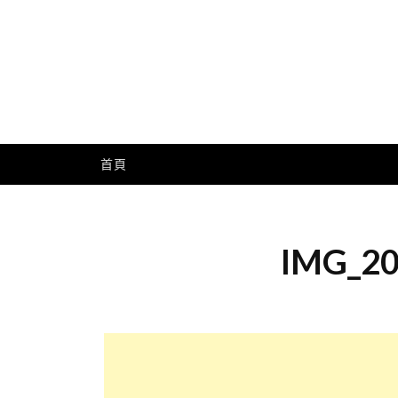
Skip
to
content
Me
首頁
IMG_20