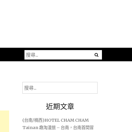
搜
尋
關
鍵
字:
搜
尋
關
近期文章
鍵
字:
(台南/楠西)HOTEL CHAM CHAM
Tainan 趣淘漫旅 – 台南，台南首間冒