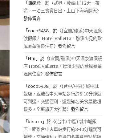
「
陳婉玲
」於〈
武界。蕓蘆山莊2天一夜
遊，一泊三食賞日出，上山下海嗨翻天
〉
發佈留言
「
coco5438
」於〈
(宜蘭/礁溪)中天溫泉
渡假飯店 Hotel Valletta，礁溪少見的歐
風豪華溫泉住宿
〉發佈留言
「
Hui
」於〈
(宜蘭/礁溪)中天溫泉渡假飯
店 Hotel Valletta，礁溪少見的歐風豪華
溫泉住宿
〉發佈留言
「
coco5438
」於〈
(台中/中區) 城中城
飯店，距離台中火車站步行約8-10分鐘就
可到達，交通便利，週邊知名美食景點超
級多，全新旅店大推薦
〉發佈留言
「
kisara
」於〈
(台中/中區) 城中城飯
店，距離台中火車站步行約8-10分鐘就可
到達，交通便利，週邊知名美食景點超級