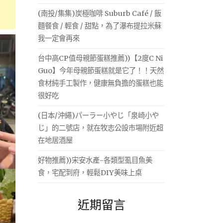
(南投/集集)炭極咖啡 Suburb Café / 飯
麵餐食 / 輕食 / 甜點，為了瀑布提拉米蘇
我一定會再來
台中高CP值母親節蛋糕推薦))【2度C Ni
Guo】今年母親節蛋糕就是它了！！天然
食材純手工製作，健康無負擔的蛋糕也能
很好吃
(日本/沖繩)パーラー小やじ「泉崎小や
じ」的二號店，就在牧志公設市場附近超
在地居酒屋
好物推薦))宋安水產-各類型虱目魚美
食，宅配到府，輕鬆DIY美味上桌
近期留言