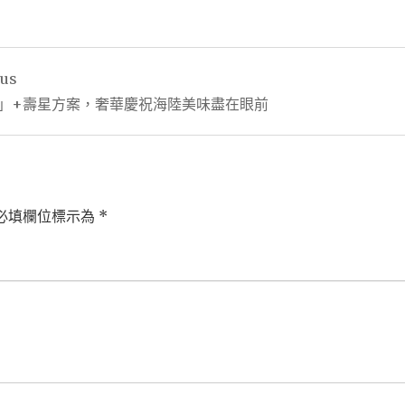
ous
宴」+壽星方案，奢華慶祝海陸美味盡在眼前
必填欄位標示為
*