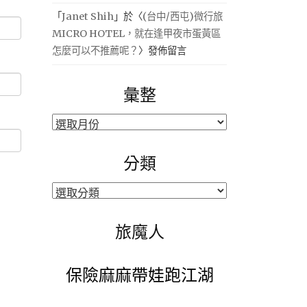
「
Janet Shih
」於〈
(台中/西屯)微行旅
MICRO HOTEL，就在逢甲夜市蛋黃區
怎麼可以不推薦呢？
〉發佈留言
彙整
彙
整
分類
分
類
旅魔人
保險麻麻帶娃跑江湖