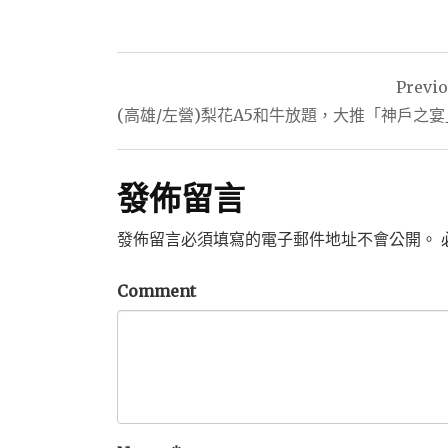
文
Previ
章
(高雄/左營)梨花A5和牛放題，大推「神戶之
導
覽
發佈留言
發佈留言必須填寫的電子郵件地址不會公開。
Comment